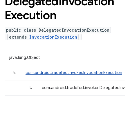
Delegated
Invocation
Execution
public class DelegatedInvocationExecution
extends
InvocationExecution
java.lang.Object
↳
com.android.tradefed.invoker.InvocationExecution
↳
com.android.tradefed.invoker.DelegatedInvoc