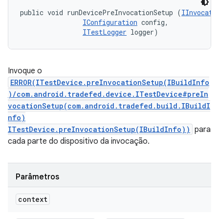
public void runDevicePreInvocationSetup (
IInvocati
IConfiguration
 config, 

ITestLogger
 logger)
Invoque o
ERROR(ITestDevice.preInvocationSetup(IBuildInfo
)/com.android.tradefed.device.ITestDevice#preIn
vocationSetup(com.android.tradefed.build.IBuildI
nfo)
ITestDevice.preInvocationSetup(IBuildInfo))
para
cada parte do dispositivo da invocação.
Parâmetros
context