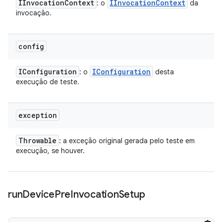
IInvocation
Context
IInvocation
Context
: o
da
invocação.
config
IConfiguration
IConfiguration
: o
desta
execução de teste.
exception
Throwable
: a exceção original gerada pelo teste em
execução, se houver.
run
Device
Pre
Invocation
Setup