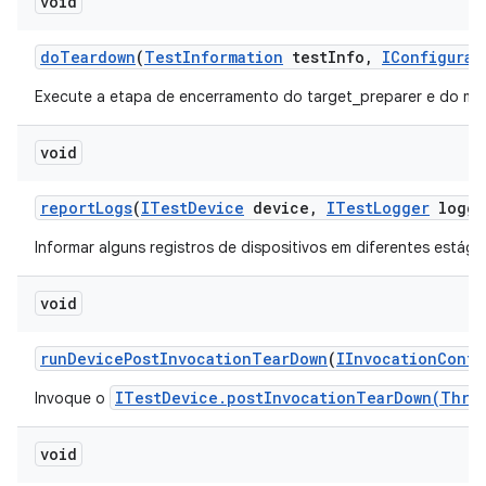
void
do
Teardown
(
Test
Information
test
Info
,
IConfigurat
Execute a etapa de encerramento do target_preparer e do mul
void
report
Logs
(
ITest
Device
device
,
ITest
Logger
logge
Informar alguns registros de dispositivos em diferentes estági
void
run
Device
Post
Invocation
Tear
Down
(
IInvocation
Conte
ITestDevice.postInvocationTearDown(Thro
Invoque o
void