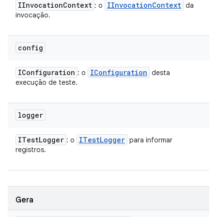
IInvocation
Context
IInvocation
Context
: o
da
invocação.
config
IConfiguration
IConfiguration
: o
desta
execução de teste.
logger
ITest
Logger
ITest
Logger
: o
para informar
registros.
Gera