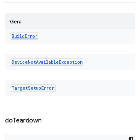
Gera
Build
Error
Device
Not
Available
Exception
Target
Setup
Error
do
Teardown