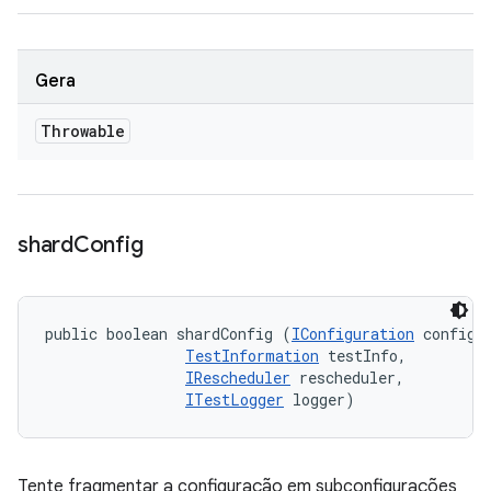
Gera
Throwable
shard
Config
public boolean shardConfig (
IConfiguration
 config, 
TestInformation
 testInfo, 

IRescheduler
 rescheduler, 

ITestLogger
 logger)
Tente fragmentar a configuração em subconfigurações