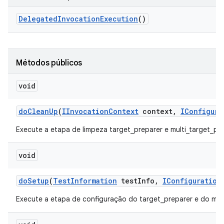
Delegated
Invocation
Execution
()
Métodos públicos
void
do
Clean
Up
(
IInvocation
Context
context
,
IConfigura
Execute a etapa de limpeza target_preparer e multi_target_pre
void
do
Setup
(
Test
Information
test
Info
,
IConfiguration
Execute a etapa de configuração do target_preparer e do mult