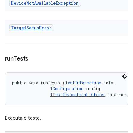
Device
Not
Available
Exception
Target
Setup
Error
run
Tests
public void runTests (
TestInformation
 info, 

IConfiguration
 config, 

ITestInvocationListener
 listener)
Executa o teste.