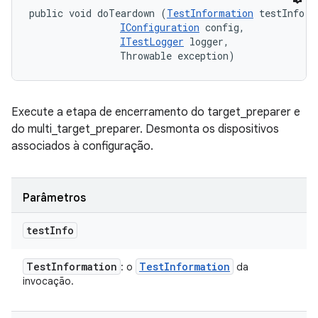
public void doTeardown (
TestInformation
 testInfo, 

IConfiguration
 config, 

ITestLogger
 logger, 

                Throwable exception)
Execute a etapa de encerramento do target_preparer e
do multi_target_preparer. Desmonta os dispositivos
associados à configuração.
Parâmetros
test
Info
Test
Information
Test
Information
: o
da
invocação.