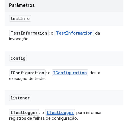
Parâmetros
test
Info
Test
Information
Test
Information
: o
da
invocação.
config
IConfiguration
IConfiguration
: o
desta
execução de teste.
listener
ITest
Logger
ITest
Logger
: o
para informar
registros de falhas de configuração.