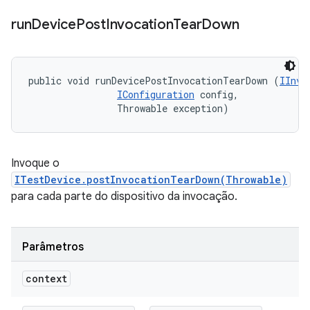
run
Device
Post
Invocation
Tear
Down
public void runDevicePostInvocationTearDown (
IInvo
IConfiguration
 config, 

                Throwable exception)
Invoque o
ITestDevice.postInvocationTearDown(Throwable)
para cada parte do dispositivo da invocação.
Parâmetros
context