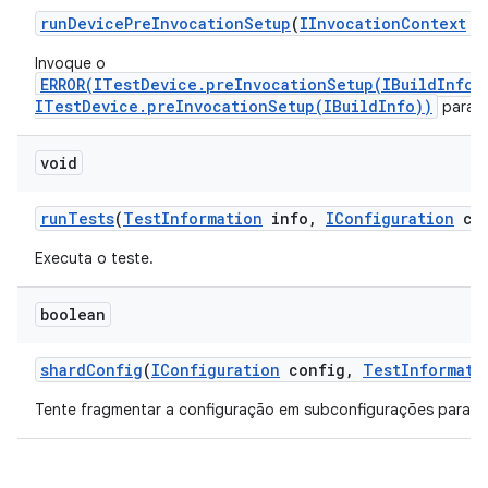
run
Device
Pre
Invocation
Setup
(
IInvocation
Context
co
Invoque o
ERROR(ITestDevice.preInvocationSetup(IBuildInfo)
ITestDevice.preInvocationSetup(IBuildInfo))
para c
void
run
Tests
(
Test
Information
info
,
IConfiguration
con
Executa o teste.
boolean
shard
Config
(
IConfiguration
config
,
Test
Informati
Tente fragmentar a configuração em subconfigurações para se