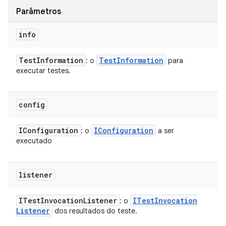
Parâmetros
info
Test
Information
Test
Information
: o
para
executar testes.
config
IConfiguration
IConfiguration
: o
a ser
executado
listener
ITest
Invocation
Listener
ITest
Invocation
: o
Listener
dos resultados do teste.