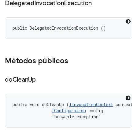
Delegated
Invocation
Execution
public DelegatedInvocationExecution ()
Métodos públicos
do
Clean
Up
public void doCleanUp (
IInvocationContext
 context, 
IConfiguration
 config, 

                Throwable exception)