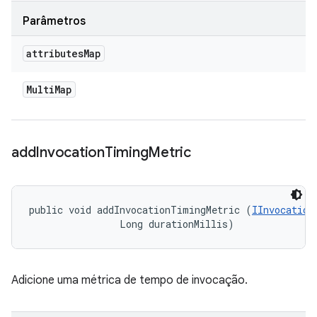
Parâmetros
attributes
Map
Multi
Map
add
Invocation
Timing
Metric
public void addInvocationTimingMetric (
IInvocation
                Long durationMillis)
Adicione uma métrica de tempo de invocação.