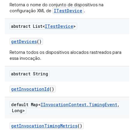
Retorna o nome do conjunto de dispositivos na
ITestDevice
configuração XML de
.
abstract List<
ITest
Device
>
get
Devices
()
Retorna todos os dispositivos alocados rastreados para
essa invocação.
abstract String
get
Invocation
Id
()
default Map<
IInvocation
Context
.
Timing
Event
,
Long>
get
Invocation
Timing
Metrics
()