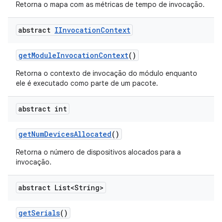
Retorna o mapa com as métricas de tempo de invocação.
abstract
IInvocation
Context
get
Module
Invocation
Context
()
Retorna o contexto de invocação do módulo enquanto
ele é executado como parte de um pacote.
abstract int
get
Num
Devices
Allocated
()
Retorna o número de dispositivos alocados para a
invocação.
abstract List<String>
get
Serials
()