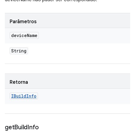
Parâmetros
device
Name
String
Retorna
IBuild
Info
get
Build
Info