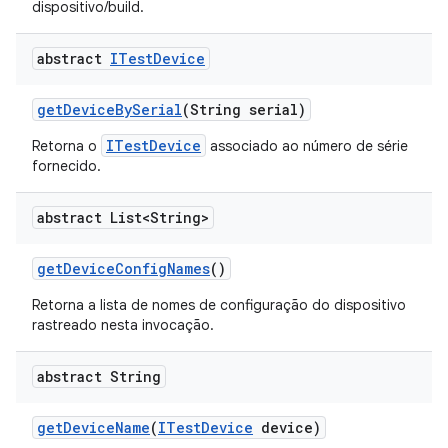
dispositivo/build.
abstract
ITest
Device
get
Device
By
Serial
(String serial)
ITestDevice
Retorna o
associado ao número de série
fornecido.
abstract List<String>
get
Device
Config
Names
()
Retorna a lista de nomes de configuração do dispositivo
rastreado nesta invocação.
abstract String
get
Device
Name
(
ITest
Device
device)