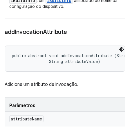
IBuild
Info
IBuild
Info
: um
associado ao nome da
configuração do dispositivo.
add
Invocation
Attribute
public abstract void addInvocationAttribute (String
                String attributeValue)
Adicione um atributo de invocação.
Parâmetros
attribute
Name