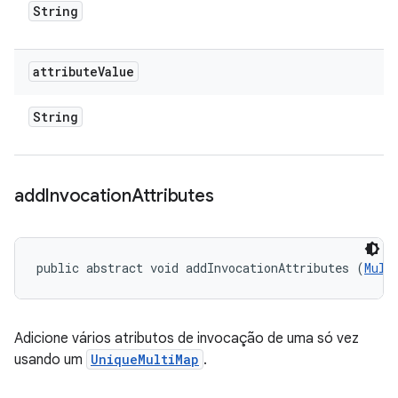
String
attribute
Value
String
add
Invocation
Attributes
public abstract void addInvocationAttributes (
Mult
Adicione vários atributos de invocação de uma só vez
usando um
UniqueMultiMap
.