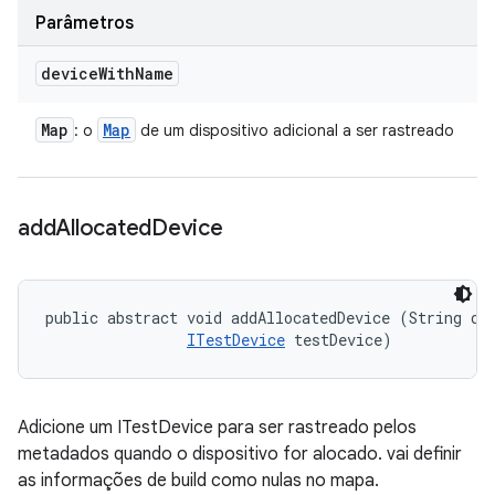
Parâmetros
device
With
Name
Map
Map
: o
de um dispositivo adicional a ser rastreado
add
Allocated
Device
public abstract void addAllocatedDevice (String dev
ITestDevice
 testDevice)
Adicione um ITestDevice para ser rastreado pelos
metadados quando o dispositivo for alocado. vai definir
as informações de build como nulas no mapa.