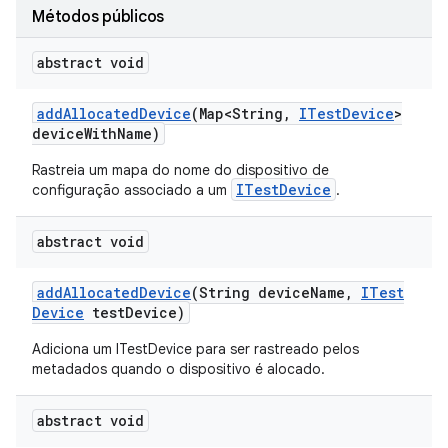
Métodos públicos
abstract void
add
Allocated
Device
(Map<String
,
ITest
Device
>
device
With
Name)
Rastreia um mapa do nome do dispositivo de
ITestDevice
configuração associado a um
.
abstract void
add
Allocated
Device
(String device
Name
,
ITest
Device
test
Device)
Adiciona um ITestDevice para ser rastreado pelos
metadados quando o dispositivo é alocado.
abstract void