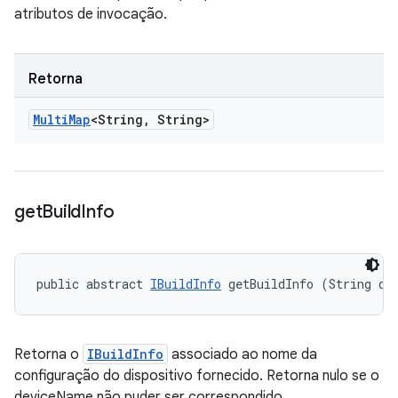
atributos de invocação.
Retorna
Multi
Map
<String
,
String>
get
Build
Info
public abstract 
IBuildInfo
 getBuildInfo (String de
Retorna o
IBuildInfo
associado ao nome da
configuração do dispositivo fornecido. Retorna nulo se o
deviceName não puder ser correspondido.