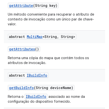
get
Attribute
(String key)
Um método conveniente para recuperar o atributo de
contexto de invocação como um único par de chave-
valor.
abstract
Multi
Map
<String
,
String>
get
Attributes
()
Retorna uma cópia do mapa que contém todos os
atributos de invocação.
abstract
IBuild
Info
get
Build
Info
(String device
Name)
IBuildInfo
Retorna o
associado ao nome da
configuração do dispositivo fornecido.