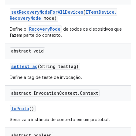
set
Recovery
Mode
For
All
Devices
(
ITest
Device
.
Recovery
Mode
mode)
RecoveryMode
Define o
de todos os dispositivos que
fazem parte do contexto.
abstract void
set
Test
Tag
(String test
Tag)
Define a tag de teste de invocação.
abstract Invocation
Context
.
Context
to
Proto
()
Serializa a instância de contexto em um protobuf.
abstract boolean