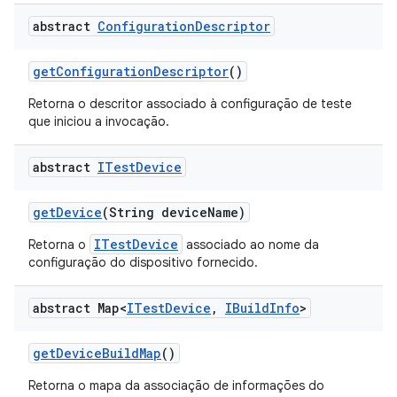
abstract
Configuration
Descriptor
get
Configuration
Descriptor
()
Retorna o descritor associado à configuração de teste
que iniciou a invocação.
abstract
ITest
Device
get
Device
(String device
Name)
ITestDevice
Retorna o
associado ao nome da
configuração do dispositivo fornecido.
abstract Map<
ITest
Device
,
IBuild
Info
>
get
Device
Build
Map
()
Retorna o mapa da associação de informações do