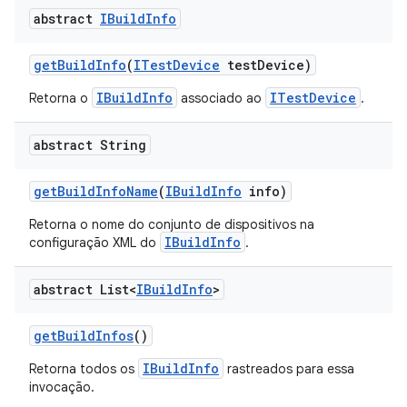
abstract
IBuild
Info
get
Build
Info
(
ITest
Device
test
Device)
IBuildInfo
ITestDevice
Retorna o
associado ao
.
abstract String
get
Build
Info
Name
(
IBuild
Info
info)
Retorna o nome do conjunto de dispositivos na
IBuildInfo
configuração XML do
.
abstract List<
IBuild
Info
>
get
Build
Infos
()
IBuildInfo
Retorna todos os
rastreados para essa
invocação.