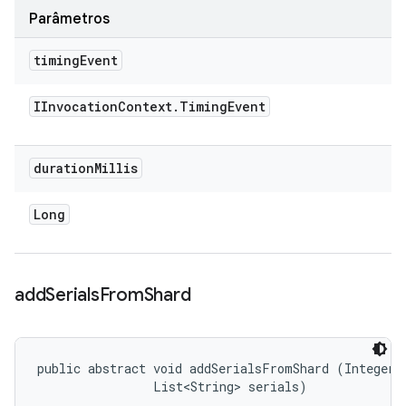
Parâmetros
timing
Event
IInvocation
Context
.
Timing
Event
duration
Millis
Long
add
Serials
From
Shard
public abstract void addSerialsFromShard (Integer i
                List<String> serials)