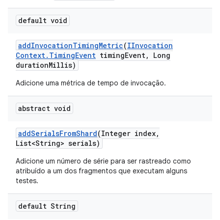
default void
add
Invocation
Timing
Metric
(
IInvocation
Context
.
Timing
Event
timing
Event
,
Long
duration
Millis)
Adicione uma métrica de tempo de invocação.
abstract void
add
Serials
From
Shard
(Integer index
,
List<String> serials)
Adicione um número de série para ser rastreado como
atribuído a um dos fragmentos que executam alguns
testes.
default String