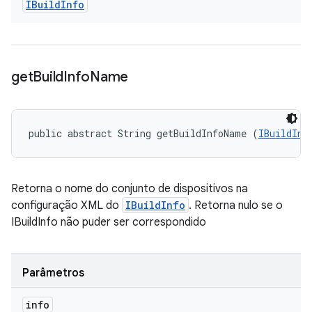
IBuild
Info
get
Build
Info
Name
public abstract String getBuildInfoName (
IBuildInf
Retorna o nome do conjunto de dispositivos na
configuração XML do
IBuildInfo
. Retorna nulo se o
IBuildInfo não puder ser correspondido
Parâmetros
info