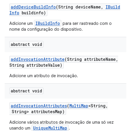
add
Device
Build
Info
(String device
Name
,
IBuild
Info
buildinfo)
IBuildInfo
Adicione um
para ser rastreado com o
nome da configuração do dispositivo.
abstract void
add
Invocation
Attribute
(String attribute
Name
,
String attribute
Value)
Adicione um atributo de invocação.
abstract void
add
Invocation
Attributes
(
Multi
Map
<String
,
String> attributes
Map)
Adicione vários atributos de invocação de uma só vez
UniqueMultiMap
usando um
.