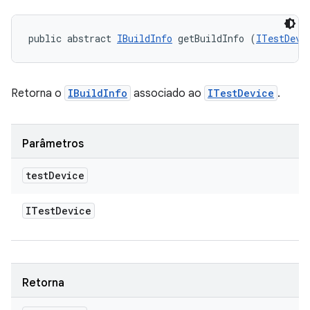
public abstract 
IBuildInfo
 getBuildInfo (
ITestDevi
Retorna o
IBuildInfo
associado ao
ITestDevice
.
Parâmetros
test
Device
ITest
Device
Retorna