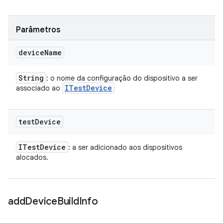
Parâmetros
device
Name
String
: o nome da configuração do dispositivo a ser
ITest
Device
associado ao
test
Device
ITest
Device
: a ser adicionado aos dispositivos
alocados.
add
Device
Build
Info