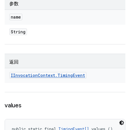
参数
name
String
返回
IInvocation
Context
.
Timing
Event
values
public static final 
TimingEvent[]
 values ()