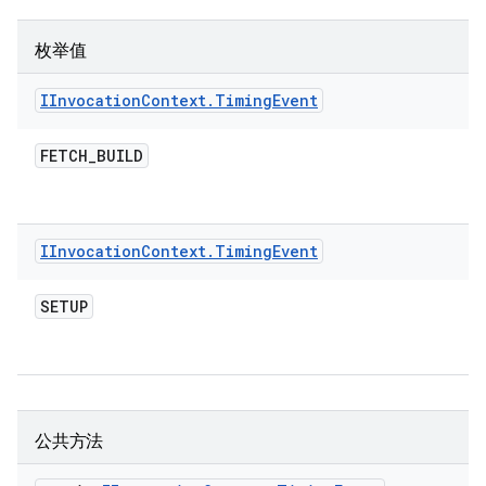
枚举值
IInvocation
Context
.
Timing
Event
FETCH
_
BUILD
IInvocation
Context
.
Timing
Event
SETUP
公共方法