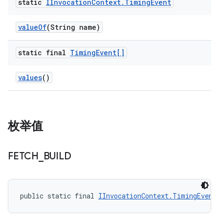
static
IInvocation
Context
.
Timing
Event
value
Of
(String name)
static final
Timing
Event[]
values
()
枚举值
FETCH
_
BUILD
public static final 
IInvocationContext.TimingEvent