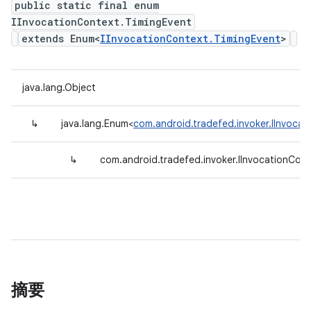
public static final enum
IInvocationContext.TimingEvent
extends Enum<
IInvocationContext.TimingEvent
>
java.lang.Object
↳
java.lang.Enum<
com.android.tradefed.invoker.IInvocat
↳
com.android.tradefed.invoker.IInvocationCon
摘要