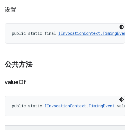
设置
public static final 
IInvocationContext.TimingEvent
公共方法
value
Of
public static 
IInvocationContext.TimingEvent
 value