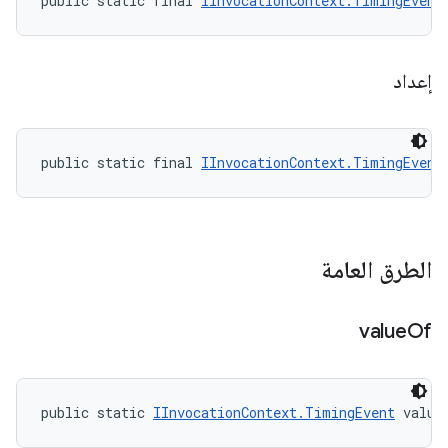
public static final 
IInvocationContext.TimingEvent
إعداد
public static final 
IInvocationContext.TimingEvent
الطرق العامة
value
Of
public static 
IInvocationContext.TimingEvent
 value