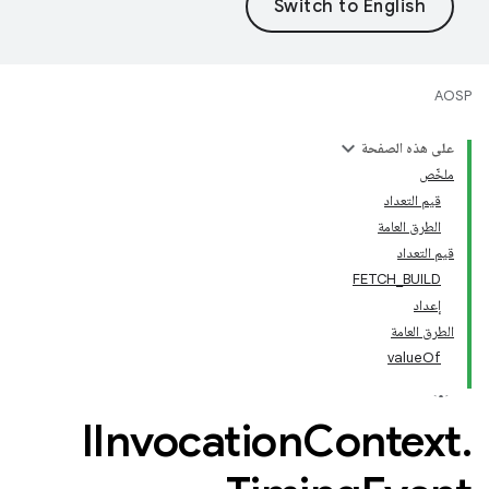
AOSP
على هذه الصفحة
ملخّص
قيم التعداد
الطرق العامة
قيم التعداد
FETCH_BUILD
إعداد
الطرق العامة
valueOf
IInvocation
Context
.