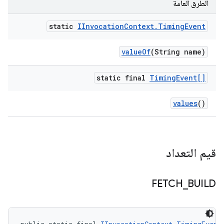
الطرق العامة
static
IInvocation
Context
.
Timing
Event
value
Of
(String name)
static final
Timing
Event[]
values
()
قيم التعداد
FETCH
_
BUILD