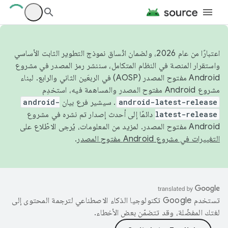
اعتبارًا من عام 2026، ولضمان اتّساق نموذج التطوير الثابت الأساسي
واستقرار المنصة في النظام المتكامل، سننشر رمز المصدر في مشروع
Android مفتوح المصدر (AOSP) في الربعَين الثاني والرابع. لبناء
مشروع Android مفتوح المصدر والمساهمة فيه، استخدِم
android-latest-release
. سيشير فرع بيان
android-
latest-release
دائمًا إلى أحدث إصدار تم نشره في مشروع
Android مفتوح المصدر. لمزيد من المعلومات، يُرجى الاطّلاع على
التغييرات في مشروع Android مفتوح المصدر
.
تستخدم Google تكنولوجيا الذكاء الاصطناعي لترجمة المحتوى إلى
لغتك المفضّلة، وقد تتضمّن بعض الأخطاء.