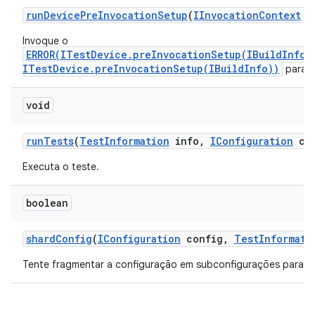
run
Device
Pre
Invocation
Setup
(
IInvocation
Context
co
Invoque o
ERROR(ITestDevice.preInvocationSetup(IBuildInfo)
ITestDevice.preInvocationSetup(IBuildInfo))
para c
void
run
Tests
(
Test
Information
info
,
IConfiguration
con
Executa o teste.
boolean
shard
Config
(
IConfiguration
config
,
Test
Informati
Tente fragmentar a configuração em subconfigurações para se