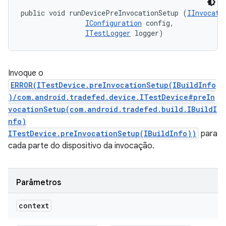
public void runDevicePreInvocationSetup (
IInvocati
IConfiguration
 config, 

ITestLogger
 logger)
Invoque o
ERROR(ITestDevice.preInvocationSetup(IBuildInfo
)/com.android.tradefed.device.ITestDevice#preIn
vocationSetup(com.android.tradefed.build.IBuildI
nfo)
ITestDevice.preInvocationSetup(IBuildInfo))
para
cada parte do dispositivo da invocação.
Parâmetros
context