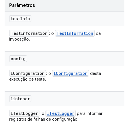
Parâmetros
test
Info
Test
Information
Test
Information
: o
da
invocação.
config
IConfiguration
IConfiguration
: o
desta
execução de teste.
listener
ITest
Logger
ITest
Logger
: o
para informar
registros de falhas de configuração.