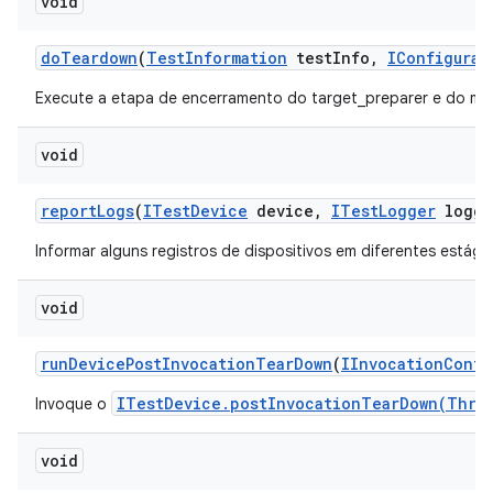
void
do
Teardown
(
Test
Information
test
Info
,
IConfigurat
Execute a etapa de encerramento do target_preparer e do mul
void
report
Logs
(
ITest
Device
device
,
ITest
Logger
logge
Informar alguns registros de dispositivos em diferentes estági
void
run
Device
Post
Invocation
Tear
Down
(
IInvocation
Conte
ITestDevice.postInvocationTearDown(Thro
Invoque o
void