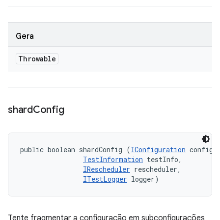
Gera
Throwable
shard
Config
public boolean shardConfig (
IConfiguration
 config, 
TestInformation
 testInfo, 

IRescheduler
 rescheduler, 

ITestLogger
 logger)
Tente fragmentar a configuração em subconfigurações