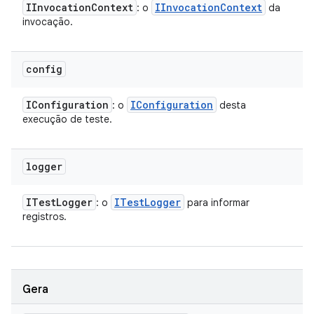
IInvocation
Context
IInvocation
Context
: o
da
invocação.
config
IConfiguration
IConfiguration
: o
desta
execução de teste.
logger
ITest
Logger
ITest
Logger
: o
para informar
registros.
Gera