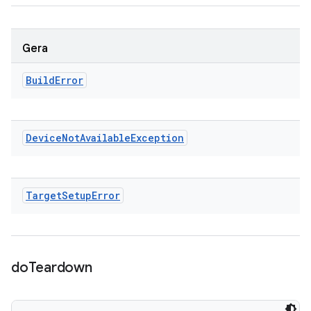
Gera
Build
Error
Device
Not
Available
Exception
Target
Setup
Error
do
Teardown