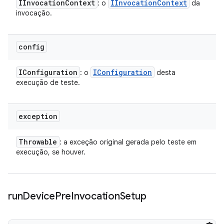
IInvocation
Context
IInvocation
Context
: o
da
invocação.
config
IConfiguration
IConfiguration
: o
desta
execução de teste.
exception
Throwable
: a exceção original gerada pelo teste em
execução, se houver.
run
Device
Pre
Invocation
Setup