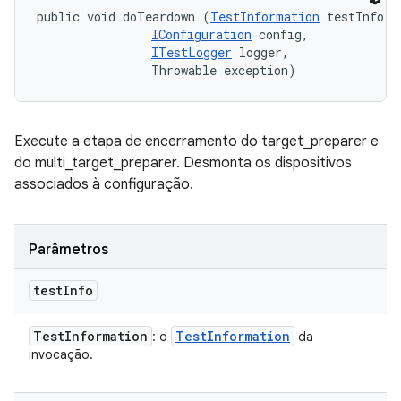
public void doTeardown (
TestInformation
 testInfo, 

IConfiguration
 config, 

ITestLogger
 logger, 

                Throwable exception)
Execute a etapa de encerramento do target_preparer e
do multi_target_preparer. Desmonta os dispositivos
associados à configuração.
Parâmetros
test
Info
Test
Information
Test
Information
: o
da
invocação.