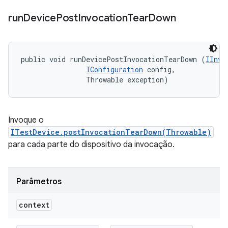
run
Device
Post
Invocation
Tear
Down
public void runDevicePostInvocationTearDown (
IInvo
IConfiguration
 config, 

                Throwable exception)
Invoque o
ITestDevice.postInvocationTearDown(Throwable)
para cada parte do dispositivo da invocação.
Parâmetros
context