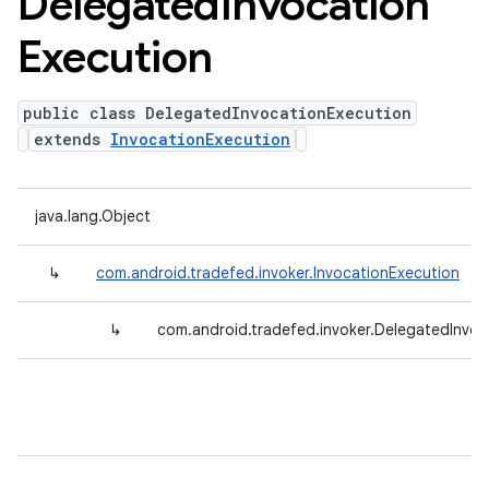
Delegated
Invocation
Execution
public class DelegatedInvocationExecution
extends
InvocationExecution
java.lang.Object
↳
com.android.tradefed.invoker.InvocationExecution
↳
com.android.tradefed.invoker.DelegatedInvoc