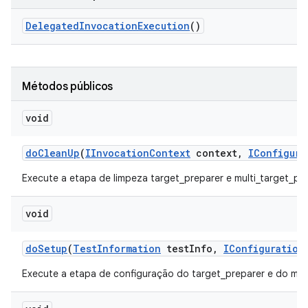
Delegated
Invocation
Execution
()
Métodos públicos
void
do
Clean
Up
(
IInvocation
Context
context
,
IConfigura
Execute a etapa de limpeza target_preparer e multi_target_pre
void
do
Setup
(
Test
Information
test
Info
,
IConfiguration
Execute a etapa de configuração do target_preparer e do mult