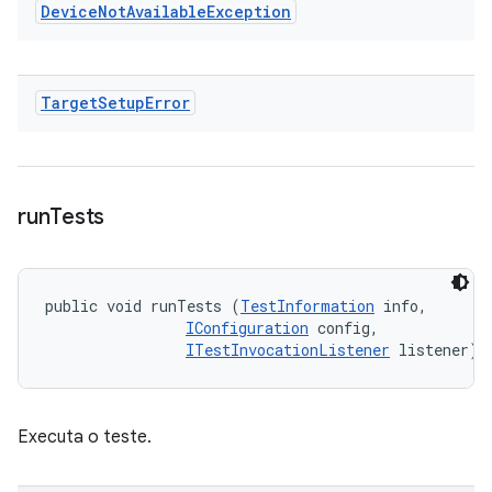
Device
Not
Available
Exception
Target
Setup
Error
run
Tests
public void runTests (
TestInformation
 info, 

IConfiguration
 config, 

ITestInvocationListener
 listener)
Executa o teste.