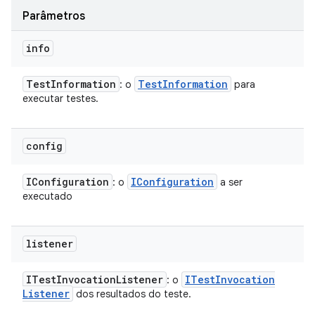
Parâmetros
info
Test
Information
Test
Information
: o
para
executar testes.
config
IConfiguration
IConfiguration
: o
a ser
executado
listener
ITest
Invocation
Listener
ITest
Invocation
: o
Listener
dos resultados do teste.