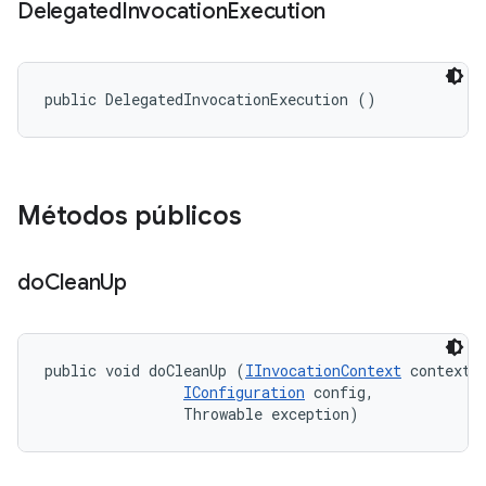
Delegated
Invocation
Execution
public DelegatedInvocationExecution ()
Métodos públicos
do
Clean
Up
public void doCleanUp (
IInvocationContext
 context, 
IConfiguration
 config, 

                Throwable exception)