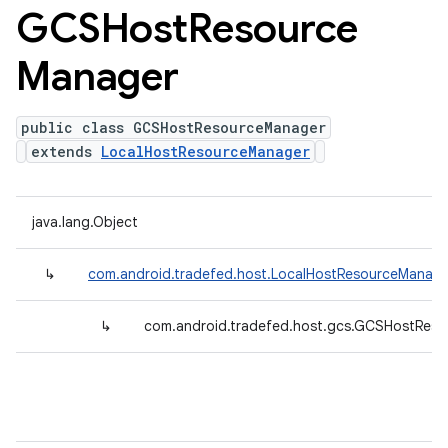
GCSHost
Resource
Manager
public class GCSHostResourceManager
extends
LocalHostResourceManager
java.lang.Object
↳
com.android.tradefed.host.LocalHostResourceManage
↳
com.android.tradefed.host.gcs.GCSHostRes