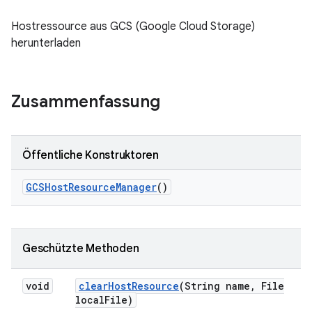
Hostressource aus GCS (Google Cloud Storage)
herunterladen
Zusammenfassung
Öffentliche Konstruktoren
GCSHost
Resource
Manager
()
Geschützte Methoden
void
clear
Host
Resource
(String name
,
File
local
File)