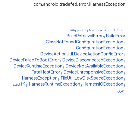
com.android.tradefed.error.IHarnessException
الفئات الفرعية غير المباشرة المعروفة
BuildError
و
BuildRetrievalError
و
ClassNotFoundConfigurationException
و
ConfigurationException
و
DeviceActionUtil.DeviceActionConfigError
و
DeviceDisconnectedException
و
DeviceFailedToBootError
و
DeviceNotAvailableException
و
DeviceRuntimeException
و
DeviceUnresponsiveException
و
FatalHostError
و
FileUtil.LowDiskSpaceException
و
HarnessException
و
HarnessIOException
و
HarnessRuntimeException
و9 أخطاء
أخرى