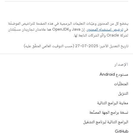
يخضع كل من المحتوى وعيّنات التعليمات البرمجية في هذه الصفحة للتراخيص الموضحّة
في
ترخيص استخدام المحتوى
. إنّ Java وOpenJDK هما علامتان تجاريتان مسجَّلتان
لشركة Oracle و/أو الشركات التابعة لها.
تاريخ التعديل الأخير: 2025-07-27 (حسب التوقيت العالمي المتفَّق عليه)
الإصدار
مستودع Android
المتطلّبات
التنزيل
معاينة البرامج الثنائية
نسخة برامج الجهة المصنِّعة
البرامج الثنائية لبرنامج التشغيل
GitHub