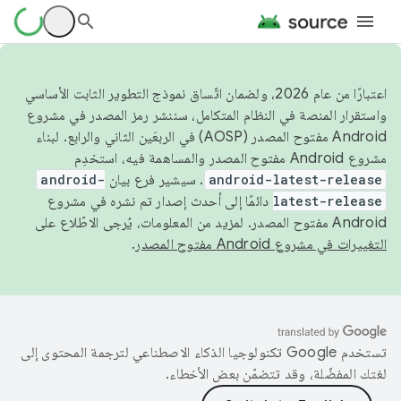
اعتبارًا من عام 2026، ولضمان اتّساق نموذج التطوير الثابت الأساسي
واستقرار المنصة في النظام المتكامل، سننشر رمز المصدر في مشروع
Android مفتوح المصدر (AOSP) في الربعَين الثاني والرابع. لبناء
مشروع Android مفتوح المصدر والمساهمة فيه، استخدِم
android-latest-release
. سيشير فرع بيان
android-
latest-release
دائمًا إلى أحدث إصدار تم نشره في مشروع
Android مفتوح المصدر. لمزيد من المعلومات، يُرجى الاطّلاع على
التغييرات في مشروع Android مفتوح المصدر
.
تستخدم Google تكنولوجيا الذكاء الاصطناعي لترجمة المحتوى إلى
لغتك المفضّلة، وقد تتضمّن بعض الأخطاء.