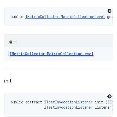
public 
IMetricCollector.MetricCollectionLevel
 getO
返回
IMetric
Collector
.
Metric
Collection
Level
init
public abstract 
ITestInvocationListener
 init (
IInv
ITestInvocationListener
 listener)