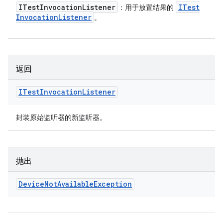
ITest
Invocation
Listener
ITest
：用于放置结果的
Invocation
Listener
。
返回
ITest
Invocation
Listener
封装原始监听器的新监听器。
抛出
Device
Not
Available
Exception