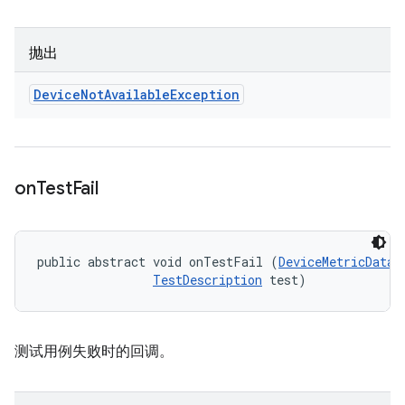
抛出
Device
Not
Available
Exception
on
Test
Fail
public abstract void onTestFail (
DeviceMetricData
 
TestDescription
 test)
测试用例失败时的回调。