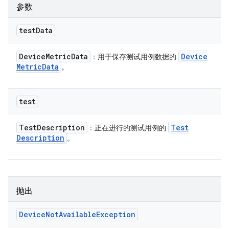
参数
test
Data
Device
Metric
Data
Device
：用于保存测试用例数据的
Metric
Data
。
test
Test
Description
Test
：正在进行的测试用例的
Description
。
抛出
Device
Not
Available
Exception