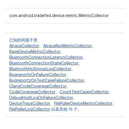
com.android.tradefed.device.metric.IMetricCollector
已知的间接子类
AtraceCollector
、
AtraceRunMetricCollector
、
BaseDeviceMetricCollector
、
BluetoothConnectionLatencyCollector
、
BluetoothConnectionStateCollector
、
BluetoothHciSnoopLogCollector
、
BugreportzOnFailureCollector
、
BugreportzOnTestCaseFailureCollector
、
ClangCodeCoverageCollector
、
CodeCoverageCollector
、
CountTestCasesCollector
、
DebugHostLogOnFailureCollector
、
DeviceTraceCollector
、
FilePullerDeviceMetricCollector
、
FilePullerLogCollector
以及其他 16 个。