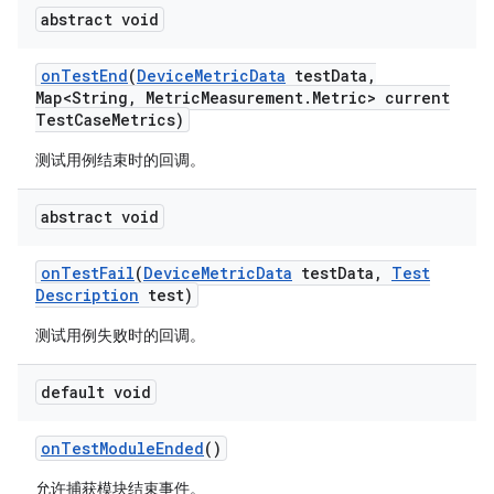
abstract void
on
Test
End
(
Device
Metric
Data
test
Data
,
Map<String
,
Metric
Measurement
.
Metric> current
Test
Case
Metrics)
测试用例结束时的回调。
abstract void
on
Test
Fail
(
Device
Metric
Data
test
Data
,
Test
Description
test)
测试用例失败时的回调。
default void
on
Test
Module
Ended
()
允许捕获模块结束事件。