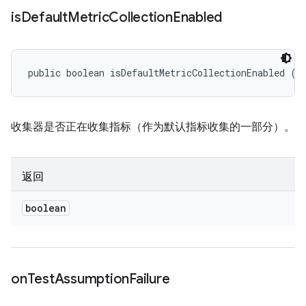
is
Default
Metric
Collection
Enabled
public boolean isDefaultMetricCollectionEnabled ()
收集器是否正在收集指标（作为默认指标收集的一部分）。
返回
boolean
on
Test
Assumption
Failure