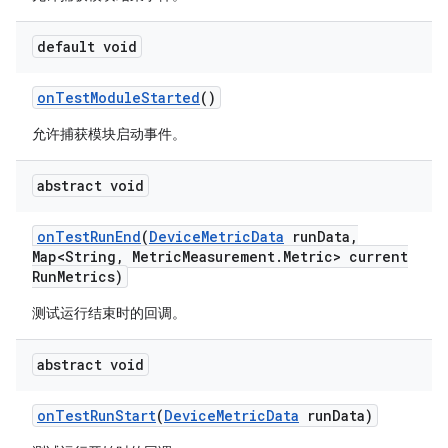
default void
on
Test
Module
Started
()
允许捕获模块启动事件。
abstract void
on
Test
Run
End
(
Device
Metric
Data
run
Data
,
Map<String
,
Metric
Measurement
.
Metric> current
Run
Metrics)
测试运行结束时的回调。
abstract void
on
Test
Run
Start
(
Device
Metric
Data
run
Data)