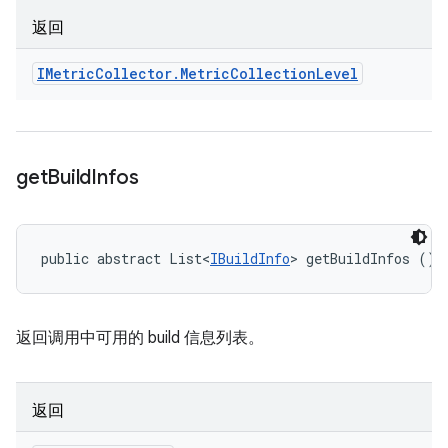
返回
IMetric
Collector
.
Metric
Collection
Level
get
Build
Infos
public abstract List<
IBuildInfo
> getBuildInfos ()
返回调用中可用的 build 信息列表。
返回