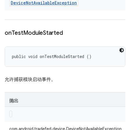
Device
Not
Available
Exception
on
Test
Module
Started
public void onTestModuleStarted ()
允许捕获模块启动事件。
抛出
com.android.tradefed.device.DeviceNotAvailableException