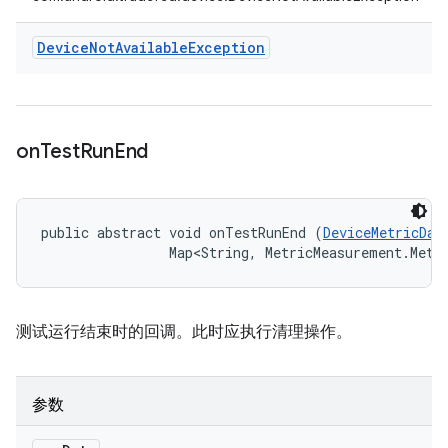
Device
Not
Available
Exception
on
Test
Run
End
public abstract void onTestRunEnd (
DeviceMetricDat
                Map<String, MetricMeasurement.Metr
测试运行结束时的回调。此时应执行清理操作。
参数