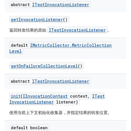
abstract
ITest
Invocation
Listener
get
Invocation
Listener
()
ITestInvocationListener
返回转发结果的原始
。
default
IMetric
Collector
.
Metric
Collection
Level
get
On
Failure
Collection
Level
()
abstract
ITest
Invocation
Listener
init
(
IInvocation
Context
context
,
ITest
Invocation
Listener
listener)
使用当前上下文初始化收集器，并指定结果的转发位置。
default boolean