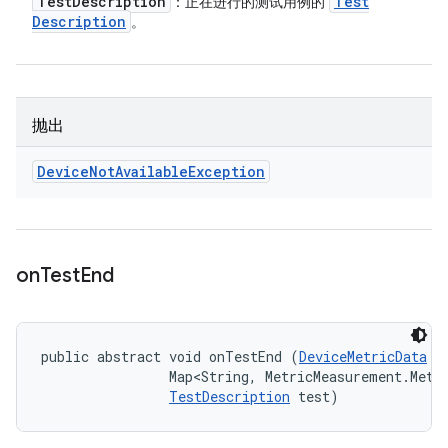
Test
Description
Test
：正在进行的测试用例的
Description
。
抛出
Device
Not
Available
Exception
on
Test
End
public abstract void onTestEnd (
DeviceMetricData
 t
                Map<String, MetricMeasurement.Metri
TestDescription
 test)