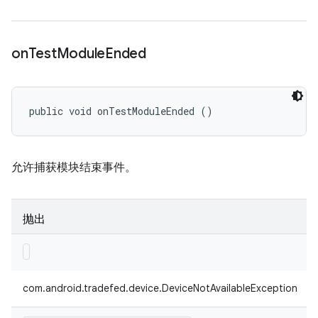
on
Test
Module
Ended
public void onTestModuleEnded ()
允许捕获模块结束事件。
抛出
com.android.tradefed.device.DeviceNotAvailableException