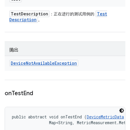
Test
Description
Test
：正在进行的测试用例的
Description
。
抛出
Device
Not
Available
Exception
on
Test
End
public abstract void onTestEnd (
DeviceMetricData
 t
                Map<String, MetricMeasurement.Metr