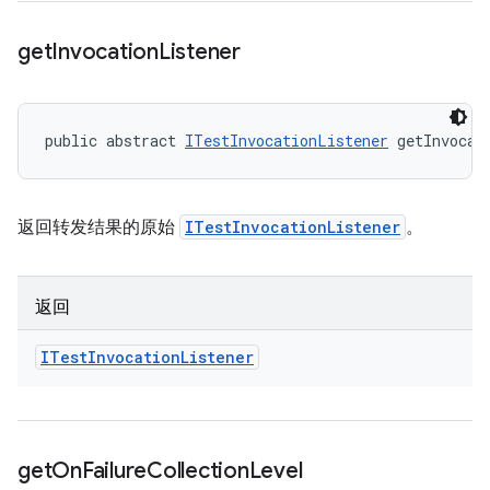
get
Invocation
Listener
public abstract 
ITestInvocationListener
 getInvocat
返回转发结果的原始
ITestInvocationListener
。
返回
ITest
Invocation
Listener
get
On
Failure
Collection
Level