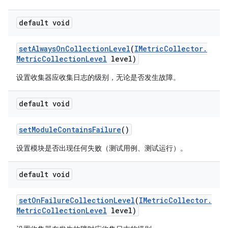
default void
set
Always
On
Collection
Level
(
IMetric
Collector
.
Metric
Collection
Level
level)
设置收集器应收集日志的级别，无论是否发生故障。
default void
set
Module
Contains
Failure
()
设置模块是否出现任何失败（测试用例、测试运行）。
default void
set
On
Failure
Collection
Level
(
IMetric
Collector
.
Metric
Collection
Level
level)