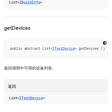
List<
IBuild
Info
>
get
Devices
public abstract List<
ITestDevice
> getDevices ()
返回调用中可用的设备列表。
返回
List<
ITest
Device
>