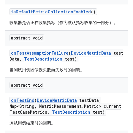
is
Default
Metric
Collection
Enabled
()
收集器是否正在收集指标（作为默认指标收集的一部分）。
abstract void
on
Test
Assumption
Failure
(
Device
Metric
Data
test
Data
,
Test
Description
test)
当测试用例因假设失败而失败时的回调。
abstract void
on
Test
End
(
Device
Metric
Data
test
Data
,
Map<String
,
Metric
Measurement
.
Metric> current
Test
Case
Metrics
,
Test
Description
test)
测试用例结束时的回调。