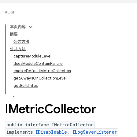
AOSP
本页内容
摘要
公共方法
公共方法
captureModuleLevel
doesModuleContainFailure
enableDefaultMetricCollection
getAlwaysOnCollectionLevel
getBuildInfos
IMetric
Collector
public interface IMetricCollector
implements
IDisableable
,
ILogSaverListener