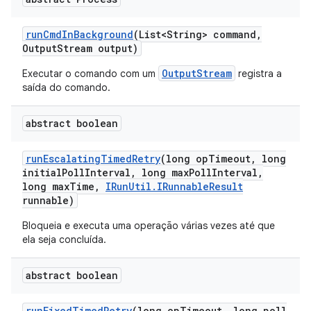
run
Cmd
In
Background
(List<String> command
,
Output
Stream output)
OutputStream
Executar o comando com um
registra a
saída do comando.
abstract boolean
run
Escalating
Timed
Retry
(long op
Timeout
,
long
initial
Poll
Interval
,
long max
Poll
Interval
,
long max
Time
,
IRun
Util
.
IRunnable
Result
runnable)
Bloqueia e executa uma operação várias vezes até que
ela seja concluída.
abstract boolean
run
Fixed
Timed
Retry
(long op
Timeout
,
long poll