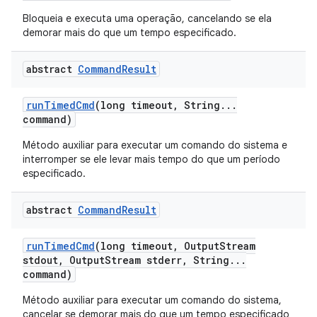
Bloqueia e executa uma operação, cancelando se ela
demorar mais do que um tempo especificado.
abstract
Command
Result
run
Timed
Cmd
(long timeout
,
String
.
.
.
command)
Método auxiliar para executar um comando do sistema e
interromper se ele levar mais tempo do que um período
especificado.
abstract
Command
Result
run
Timed
Cmd
(long timeout
,
Output
Stream
stdout
,
Output
Stream stderr
,
String
.
.
.
command)
Método auxiliar para executar um comando do sistema,
cancelar se demorar mais do que um tempo especificado