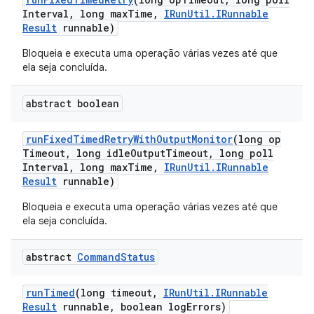
Interval
,
long max
Time
,
IRun
Util
.
IRunnable
Result
runnable)
Bloqueia e executa uma operação várias vezes até que
ela seja concluída.
abstract boolean
run
Fixed
Timed
Retry
With
Output
Monitor
(long op
Timeout
,
long idle
Output
Timeout
,
long poll
Interval
,
long max
Time
,
IRun
Util
.
IRunnable
Result
runnable)
Bloqueia e executa uma operação várias vezes até que
ela seja concluída.
abstract
Command
Status
run
Timed
(long timeout
,
IRun
Util
.
IRunnable
Result
runnable
,
boolean log
Errors)