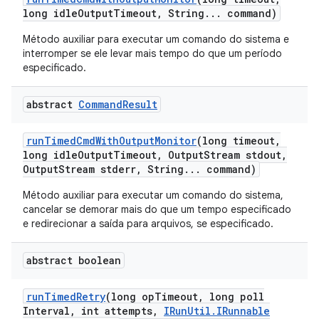
long idle
Output
Timeout
,
String
.
.
.
command)
Método auxiliar para executar um comando do sistema e
interromper se ele levar mais tempo do que um período
especificado.
abstract
Command
Result
run
Timed
Cmd
With
Output
Monitor
(long timeout
,
long idle
Output
Timeout
,
Output
Stream stdout
,
Output
Stream stderr
,
String
.
.
.
command)
Método auxiliar para executar um comando do sistema,
cancelar se demorar mais do que um tempo especificado
e redirecionar a saída para arquivos, se especificado.
abstract boolean
run
Timed
Retry
(long op
Timeout
,
long poll
Interval
,
int attempts
,
IRun
Util
.
IRunnable