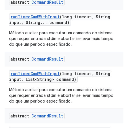
abstract
Command
Result
run
Timed
Cmd
With
Input
(long timeout
,
String
input
,
String
.
.
.
command)
Método auxiliar para executar um comando do sistema
que requer entrada stdin e abortar se levar mais tempo
do que um período especificado.
abstract
Command
Result
run
Timed
Cmd
With
Input
(long timeout
,
String
input
,
List<String> command)
Método auxiliar para executar um comando do sistema
que requer entrada stdin e abortar se levar mais tempo
do que um período especificado.
abstract
Command
Result