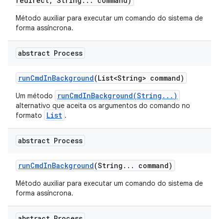
redirect
,
String
.
.
.
command)
Método auxiliar para executar um comando do sistema de
forma assíncrona.
abstract Process
run
Cmd
In
Background
(List<String> command)
runCmdInBackground(String...)
Um método
alternativo que aceita os argumentos do comando no
List
formato
.
abstract Process
run
Cmd
In
Background
(String
.
.
.
command)
Método auxiliar para executar um comando do sistema de
forma assíncrona.
abstract Process