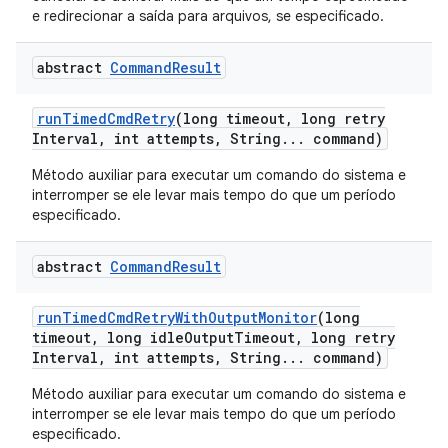
e redirecionar a saída para arquivos, se especificado.
abstract
Command
Result
run
Timed
Cmd
Retry
(long timeout
,
long retry
Interval
,
int attempts
,
String
.
.
.
command)
Método auxiliar para executar um comando do sistema e
interromper se ele levar mais tempo do que um período
especificado.
abstract
Command
Result
run
Timed
Cmd
Retry
With
Output
Monitor
(long
timeout
,
long idle
Output
Timeout
,
long retry
Interval
,
int attempts
,
String
.
.
.
command)
Método auxiliar para executar um comando do sistema e
interromper se ele levar mais tempo do que um período
especificado.