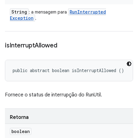
String
Run
Interrupted
: a mensagem para
Exception
.
is
Interrupt
Allowed
public abstract boolean isInterruptAllowed ()
Fornece o status de interrupção do RunUtil.
Retorna
boolean