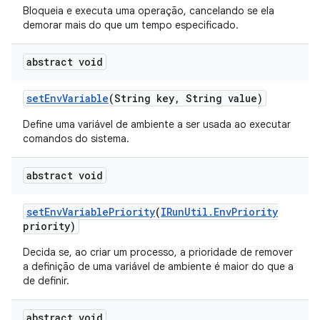
Bloqueia e executa uma operação, cancelando se ela
demorar mais do que um tempo especificado.
abstract void
set
Env
Variable
(String key
,
String value)
Define uma variável de ambiente a ser usada ao executar
comandos do sistema.
abstract void
set
Env
Variable
Priority
(
IRun
Util
.
Env
Priority
priority)
Decida se, ao criar um processo, a prioridade de remover
a definição de uma variável de ambiente é maior do que a
de definir.
abstract void