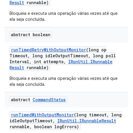
Result
runnable)
Bloqueia e executa uma operação várias vezes até que
ela seja concluída.
abstract boolean
run
Timed
Retry
With
Output
Monitor
(long op
Timeout
,
long idle
Output
Timeout
,
long poll
Interval
,
int attempts
,
IRun
Util
.
IRunnable
Result
runnable)
Bloqueia e executa uma operação várias vezes até que
ela seja concluída.
abstract
Command
Status
run
Timed
With
Output
Monitor
(long timeout
,
long
idle
Output
Timeout
,
IRun
Util
.
IRunnable
Result
runnable
,
boolean log
Errors)