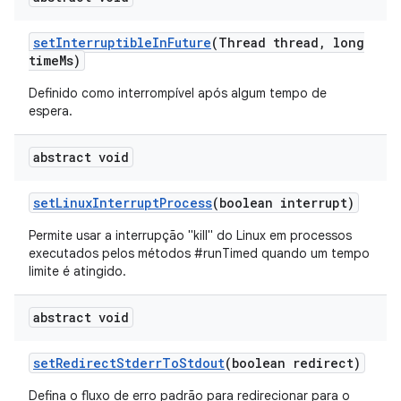
set
Interruptible
In
Future
(Thread thread
,
long
time
Ms)
Definido como interrompível após algum tempo de
espera.
abstract void
set
Linux
Interrupt
Process
(boolean interrupt)
Permite usar a interrupção "kill" do Linux em processos
executados pelos métodos #runTimed quando um tempo
limite é atingido.
abstract void
set
Redirect
Stderr
To
Stdout
(boolean redirect)
Defina o fluxo de erro padrão para redirecionar para o