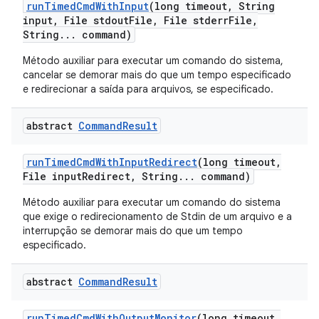
run
Timed
Cmd
With
Input
(long timeout
,
String
input
,
File stdout
File
,
File stderr
File
,
String
.
.
.
command)
Método auxiliar para executar um comando do sistema,
cancelar se demorar mais do que um tempo especificado
e redirecionar a saída para arquivos, se especificado.
abstract
Command
Result
run
Timed
Cmd
With
Input
Redirect
(long timeout
,
File input
Redirect
,
String
.
.
.
command)
Método auxiliar para executar um comando do sistema
que exige o redirecionamento de Stdin de um arquivo e a
interrupção se demorar mais do que um tempo
especificado.
abstract
Command
Result
run
Timed
Cmd
With
Output
Monitor
(long timeout
,