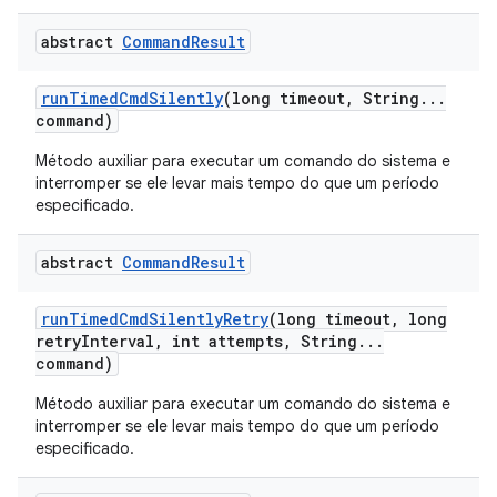
abstract
Command
Result
run
Timed
Cmd
Silently
(long timeout
,
String
.
.
.
command)
Método auxiliar para executar um comando do sistema e
interromper se ele levar mais tempo do que um período
especificado.
abstract
Command
Result
run
Timed
Cmd
Silently
Retry
(long timeout
,
long
retry
Interval
,
int attempts
,
String
.
.
.
command)
Método auxiliar para executar um comando do sistema e
interromper se ele levar mais tempo do que um período
especificado.