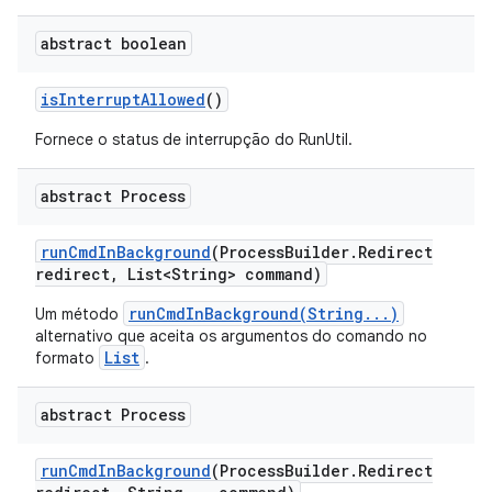
abstract boolean
is
Interrupt
Allowed
()
Fornece o status de interrupção do RunUtil.
abstract Process
run
Cmd
In
Background
(Process
Builder
.
Redirect
redirect
,
List<String> command)
runCmdInBackground(String...)
Um método
alternativo que aceita os argumentos do comando no
List
formato
.
abstract Process
run
Cmd
In
Background
(Process
Builder
.
Redirect