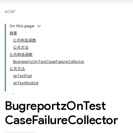
AOSP
On this page
摘要
公共构造函数
公共方法
公共构造函数
BugreportzOnTestCaseFailureCollector
公共方法
onTestFail
onTestRunEnd
Bugreportz
On
Test
Case
Failure
Collector