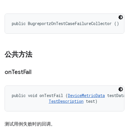
public BugreportzOnTestCaseFailureCollector ()
公共方法
on
Test
Fail
public void onTestFail (
DeviceMetricData
 testData, 
TestDescription
 test)
测试用例失败时的回调。