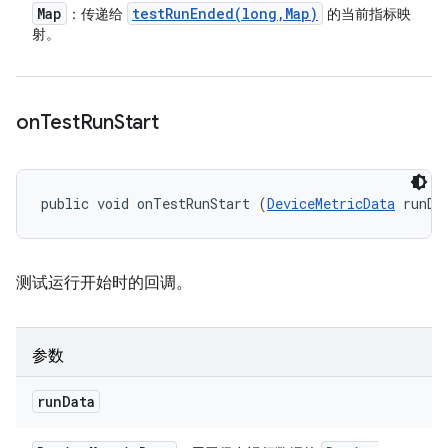
Map
testRunEnded(
long
,
Map)
：传递给
的当前指标映
射。
on
Test
Run
Start
public void onTestRunStart (
DeviceMetricData
 runDa
测试运行开始时的回调。
参数
run
Data