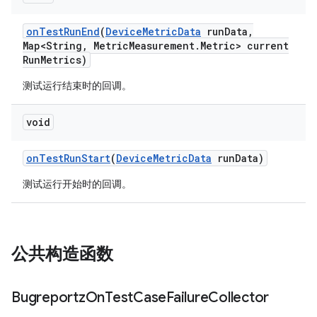
on
Test
Run
End
(
Device
Metric
Data
run
Data
,
Map<String
,
Metric
Measurement
.
Metric> current
Run
Metrics)
测试运行结束时的回调。
void
on
Test
Run
Start
(
Device
Metric
Data
run
Data)
测试运行开始时的回调。
公共构造函数
Bugreportz
On
Test
Case
Failure
Collector