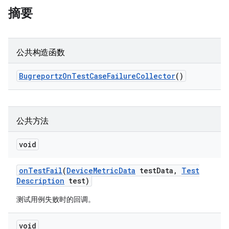
摘要
公共构造函数
Bugreportz
On
Test
Case
Failure
Collector
()
公共方法
void
on
Test
Fail
(
Device
Metric
Data
test
Data
,
Test
Description
test)
测试用例失败时的回调。
void