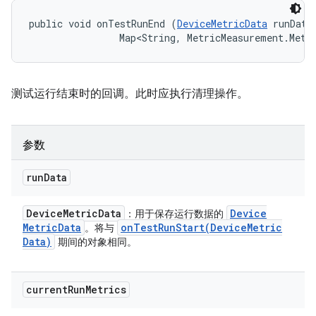
public void onTestRunEnd (
DeviceMetricData
 runData,
                Map<String, MetricMeasurement.Metr
测试运行结束时的回调。此时应执行清理操作。
参数
run
Data
Device
Metric
Data
Device
：用于保存运行数据的
Metric
Data
onTestRunStart(
Device
Metric
。将与
Data)
期间的对象相同。
current
Run
Metrics