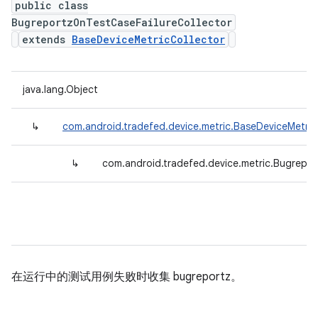
public class
BugreportzOnTestCaseFailureCollector
extends
BaseDeviceMetricCollector
java.lang.Object
↳
com.android.tradefed.device.metric.BaseDeviceMetric
↳
com.android.tradefed.device.metric.Bugrepor
在运行中的测试用例失败时收集 bugreportz。