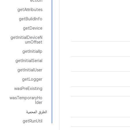
ection
getAttributes
getBuildInfo
getDevice
getInitialDeviceN
umOffset
getInitialIp
getInitialSerial
getInitialUser
getLogger
wasPreExisting
wasTemporaryHo
lder
الطرق المحمية
getRunUtil