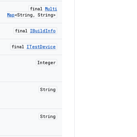
final
Multi
Map
<String
,
String>
final
IBuild
Info
final
ITest
Device
Integer
String
String