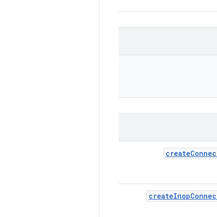
create
Connec
create
Inop
Connec