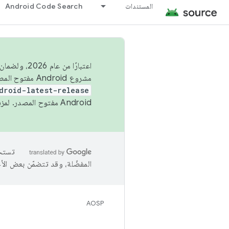
المستندات
Android Code Search
اعتبارًا من
مشروع Android مفتوح المصدر (AOSP) في الربعَين الثاني والرابع. لبناء مشروع Android مفتوح المصدر والمساهمة فيه، استخدِم
droid-latest-release
Android مفتوح المصدر. لمزيد من المعلومات، يُرجى الاطّلاع على
المفضّلة، وقد تتضمّن بعض الأ
AOSP