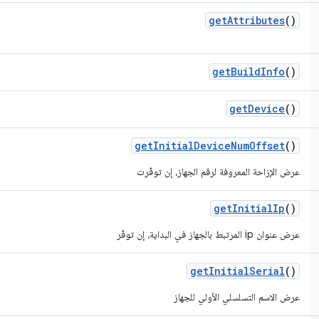
get
Attributes
()
get
Build
Info
()
get
Device
()
get
Initial
Device
Num
Offset
()
عرض الإزاحة المعروفة لرقم الجهاز، إن توفّرت
get
Initial
Ip
()
عرض عنوان ip المرتبط بالجهاز في البداية، إن توفّر
get
Initial
Serial
()
عرض الاسم التسلسلي الأولي للجهاز