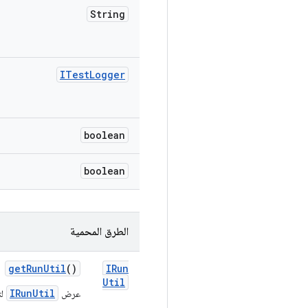
String
ITest
Logger
boolean
boolean
الطرق المحمية
get
Run
Util
()
IRun
Util
IRunUtil
عرض
لت