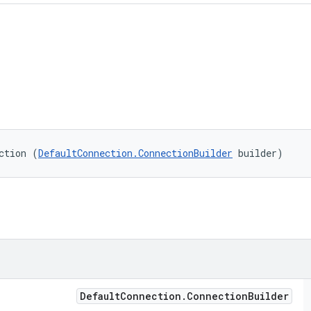
ction (
DefaultConnection.ConnectionBuilder
 builder)
Default
Connection
.
Connection
Builder