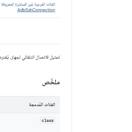
الفئات الفرعية غير المباشرة المعروفة
AdbSshConnection
تمثيل الاتصال التلقائي لجهاز، يُفترض أنّه اتصال
ملخّص
الفئات المُدمجة
class