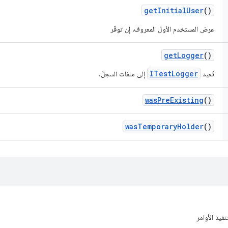
get
Initial
User
()
عرض المستخدم الأول المعروف، إن توفّر
get
Logger
()
ITestLogger
تُعيد
إلى ملفات السجلّ.
was
Pre
Existing
()
was
Temporary
Holder
()
نفيذ الأوامر