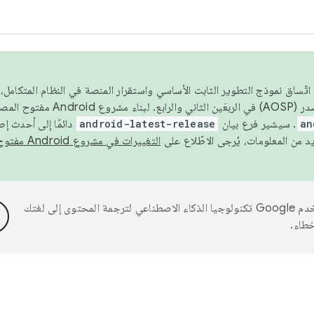
 عام 2026، ولضمان اتّساق نموذج التطوير الثابت الأساسي واستقرار المنصة في النظام المت
an
. سيشير فرع بيان
android-latest-release
دائمًا إلى أحدث إ
التغييرات في مشروع Android مفتوح المصدر
تستخدم Google تكنولوجيا الذكاء الاصطناعي لترجمة المحتوى إلى لغتك
خطاء.