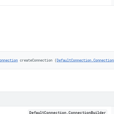
onnection
 createConnection (
DefaultConnection.Connection
Default
Connection
.
Connection
Builder