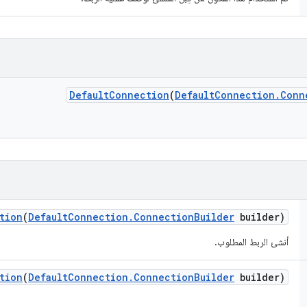
Default
Connection
(
Default
Connection
.
Conn
tion
(
Default
Connection
.
Connection
Builder
builder)
أنشئ الربط المطلوب.
tion
(
Default
Connection
.
Connection
Builder
builder)