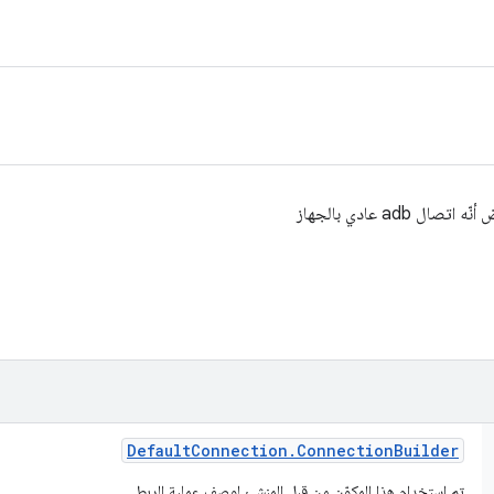
 adb عادي بالجهاز
Default
Connection
.
Connection
Builder
تم استخدام هذا المكوّن من قِبل المنشئ لوصف عملية الربط.