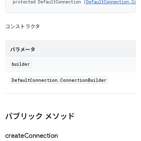
protected DefaultConnection (
DefaultConnection.Con
コンストラクタ
パラメータ
builder
Default
Connection
.
Connection
Builder
パブリック メソッド
create
Connection