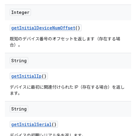
Integer
get
Initial
Device
Num
Offset
()
既知のデバイス番号のオフセットを返します（存在する場
合）。
String
get
Initial
Ip
()
デバイスに最初に関連付けられた IP（存在する場合）を返し
ます。
String
get
Initial
Serial
()
デバイスの初期シリアル名を返します。