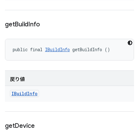
get
Build
Info
public final 
IBuildInfo
 getBuildInfo ()
戻り値
IBuild
Info
get
Device