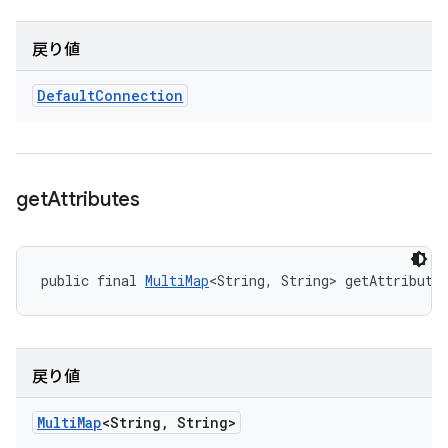
戻り値
Default
Connection
get
Attributes
public final 
MultiMap
<String, String> getAttribute
戻り値
Multi
Map
<String
,
String>