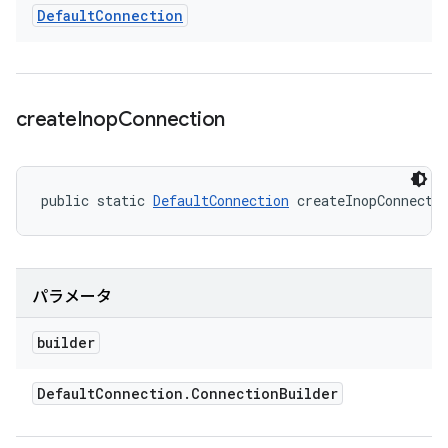
Default
Connection
create
Inop
Connection
public static 
DefaultConnection
 createInopConnecti
パラメータ
builder
Default
Connection
.
Connection
Builder