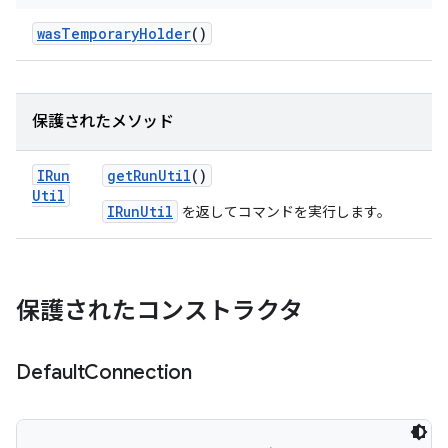
was
Temporary
Holder
()
保護されたメソッド
IRun
get
Run
Util
()
Util
IRunUtil
を返してコマンドを実行します。
保護されたコンストラクタ
Default
Connection