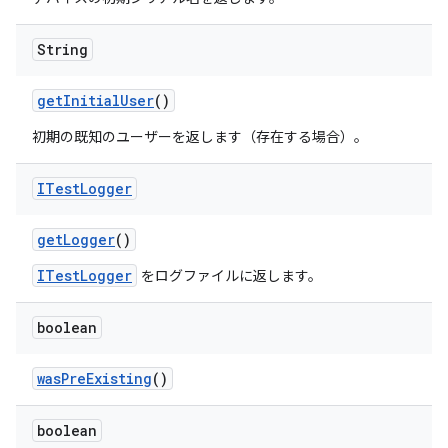
String
get
Initial
User
()
初期の既知のユーザーを返します（存在する場合）。
ITest
Logger
get
Logger
()
ITestLogger
をログファイルに返します。
boolean
was
Pre
Existing
()
boolean