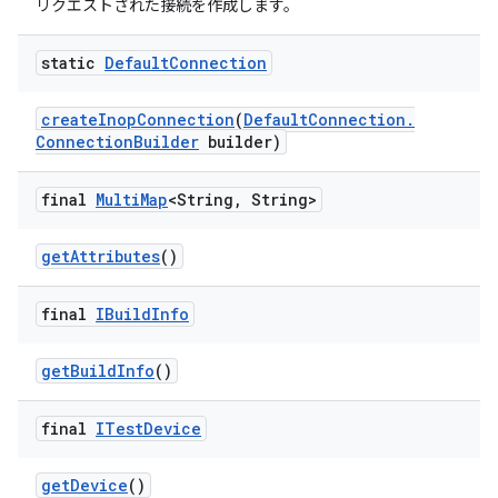
リクエストされた接続を作成します。
static
Default
Connection
create
Inop
Connection
(
Default
Connection
.
Connection
Builder
builder)
final
Multi
Map
<String
,
String>
get
Attributes
()
final
IBuild
Info
get
Build
Info
()
final
ITest
Device
get
Device
()