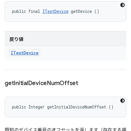
public final 
ITestDevice
 getDevice ()
戻り値
ITest
Device
get
Initial
Device
Num
Offset
public Integer getInitialDeviceNumOffset ()
既知のデバイス番号のオフセットを返します（存在する場