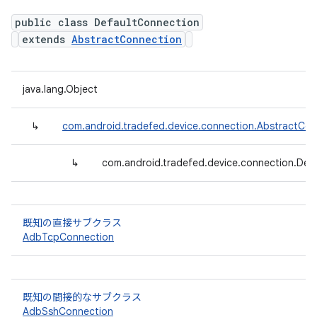
public class DefaultConnection
extends
AbstractConnection
java.lang.Object
↳
com.android.tradefed.device.connection.AbstractCon
↳
com.android.tradefed.device.connection.Def
既知の直接サブクラス
AdbTcpConnection
既知の間接的なサブクラス
AdbSshConnection