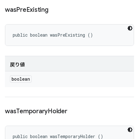
was
Pre
Existing
public boolean wasPreExisting ()
戻り値
boolean
was
Temporary
Holder
public boolean wasTemporaryHolder ()