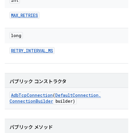
int
MAX
_
RETRIES
long
RETRY
_
INTERVAL
_
MS
パブリック コンストラクタ
Adb
Tcp
Connection
(
Default
Connection
.
Connection
Builder
builder)
パブリック メソッド