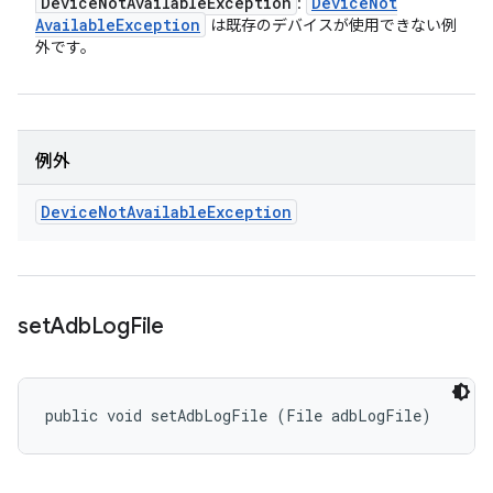
Device
Not
Available
Exception
Device
Not
:
Available
Exception
は既存のデバイスが使用できない例
外です。
例外
Device
Not
Available
Exception
set
Adb
Log
File
public void setAdbLogFile (File adbLogFile)