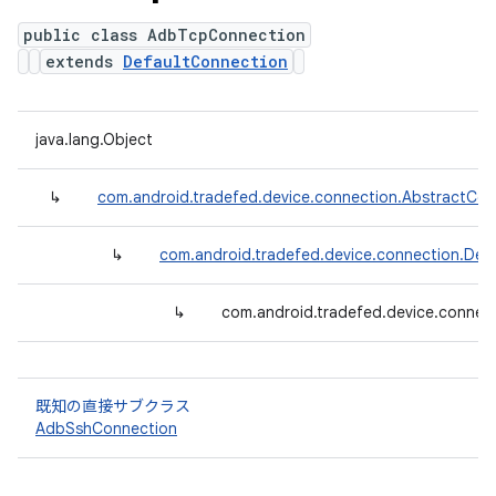
public class AdbTcpConnection
extends
DefaultConnection
java.lang.Object
↳
com.android.tradefed.device.connection.AbstractCon
↳
com.android.tradefed.device.connection.Def
↳
com.android.tradefed.device.conne
既知の直接サブクラス
AdbSshConnection