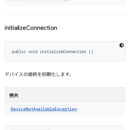
initialize
Connection
public void initializeConnection ()
デバイスの接続を初期化します。
例外
Device
Not
Available
Exception