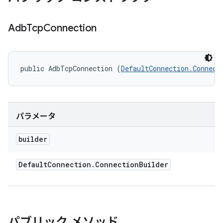
Adb
Tcp
Connection
public AdbTcpConnection (
DefaultConnection.Connect
パラメータ
builder
Default
Connection
.
Connection
Builder
パブリック メソッド