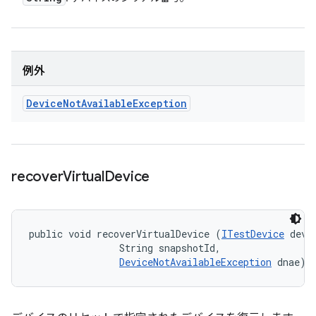
例外
Device
Not
Available
Exception
recover
Virtual
Device
public void recoverVirtualDevice (
ITestDevice
 devic
                String snapshotId, 

DeviceNotAvailableException
 dnae)