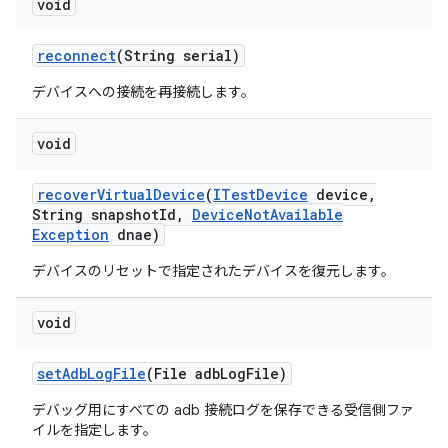
void
reconnect
(String serial)
デバイスへの接続を再接続します。
void
recover
Virtual
Device
(
ITest
Device
device
,
String snapshot
Id
,
Device
Not
Available
Exception
dnae)
デバイスのリセットで指定されたデバイスを復元します。
void
set
Adb
Log
File
(File adb
Log
File)
デバッグ用にすべての adb 接続ログを保存できる受信側ファ
イルを指定します。