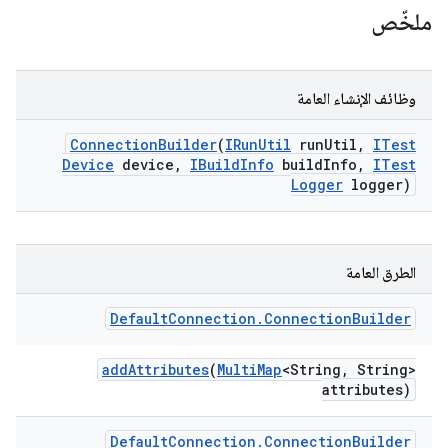
ملخّص
وظائف الإنشاء العامة
Connection
Builder
(
IRun
Util
run
Util
,
ITest
Device
device
,
IBuild
Info
build
Info
,
ITest
Logger
logger)
الطرق العامة
Default
Connection
.
Connection
Builder
add
Attributes
(
Multi
Map
<String
,
String>
attributes)
Default
Connection
.
Connection
Builder