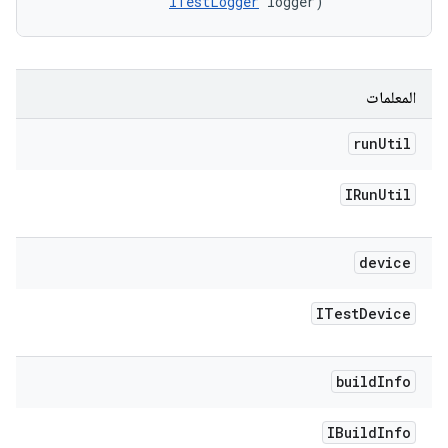
ITestLogger
 logger)
المعلمات
run
Util
IRun
Util
device
ITest
Device
build
Info
IBuild
Info