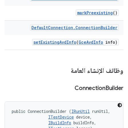
mark
Preexisting
()
Default
Connection
.
Connection
Builder
set
Existing
Avd
Info
(
Gce
Avd
Info
info)
وظائف الإنشاء العامة
Connection
Builder
public ConnectionBuilder (
IRunUtil
 runUtil, 

ITestDevice
 device, 

IBuildInfo
 buildInfo, 
