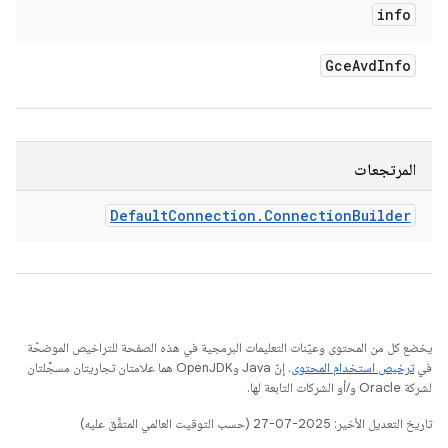
info
Gce
Avd
Info
المرتجعات
Default
Connection
.
Connection
Builder
يخضع كل من المحتوى وعيّنات التعليمات البرمجية في هذه الصفحة للتراخيص الموضحّة
في
ترخيص استخدام المحتوى
. إنّ Java وOpenJDK هما علامتان تجاريتان مسجَّلتان
لشركة Oracle و/أو الشركات التابعة لها.
تاريخ التعديل الأخير: 2025-07-27 (حسب التوقيت العالمي المتفَّق عليه)