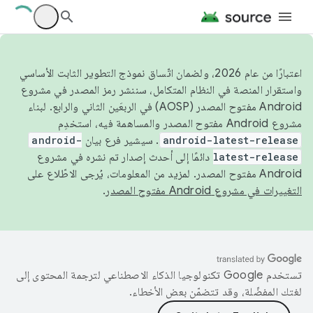
اعتبارًا من عام 2026، ولضمان اتّساق نموذج التطوير الثابت الأساسي
واستقرار المنصة في النظام المتكامل، سننشر رمز المصدر في مشروع
Android مفتوح المصدر (AOSP) في الربعَين الثاني والرابع. لبناء
مشروع Android مفتوح المصدر والمساهمة فيه، استخدِم
android-latest-release
. سيشير فرع بيان
android-
latest-release
دائمًا إلى أحدث إصدار تم نشره في مشروع
Android مفتوح المصدر. لمزيد من المعلومات، يُرجى الاطّلاع على
التغييرات في مشروع Android مفتوح المصدر
.
تستخدم Google تكنولوجيا الذكاء الاصطناعي لترجمة المحتوى إلى
لغتك المفضّلة، وقد تتضمّن بعض الأخطاء.