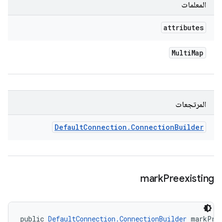
المعلمات
attributes
Multi
Map
المرتجعات
Default
Connection
.
Connection
Builder
mark
Preexisting
public 
DefaultConnection.ConnectionBuilder
 markPre