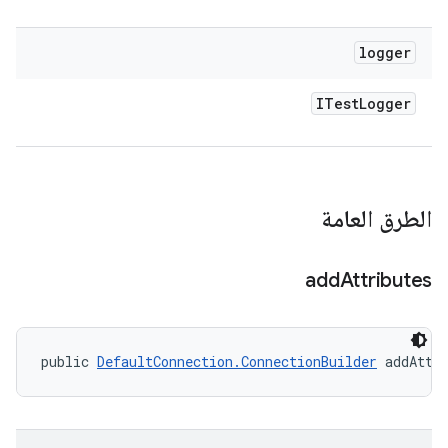
logger
ITest
Logger
الطرق العامة
add
Attributes
public 
DefaultConnection.ConnectionBuilder
 addAttr