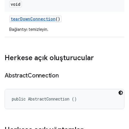
void
tear
Down
Connection
()
Bağlantıyı temizleyin.
Herkese açık oluşturucular
Abstract
Connection
public AbstractConnection ()