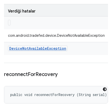
Verdiği hatalar
com.android.tradefed.device.DeviceNotAvailableException
Device
Not
Available
Exception
reconnect
For
Recovery
public void reconnectForRecovery (String serial)