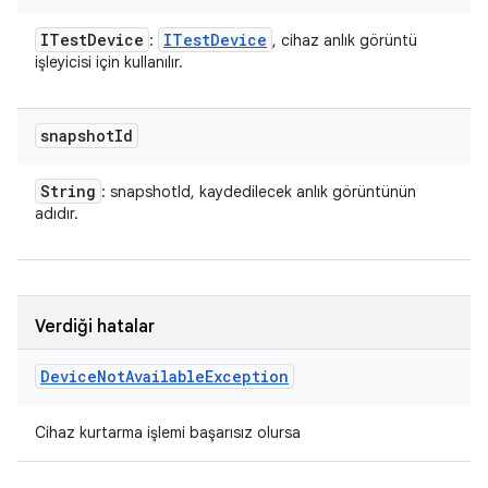
ITest
Device
ITest
Device
:
, cihaz anlık görüntü
işleyicisi için kullanılır.
snapshot
Id
String
: snapshotId, kaydedilecek anlık görüntünün
adıdır.
Verdiği hatalar
Device
Not
Available
Exception
Cihaz kurtarma işlemi başarısız olursa