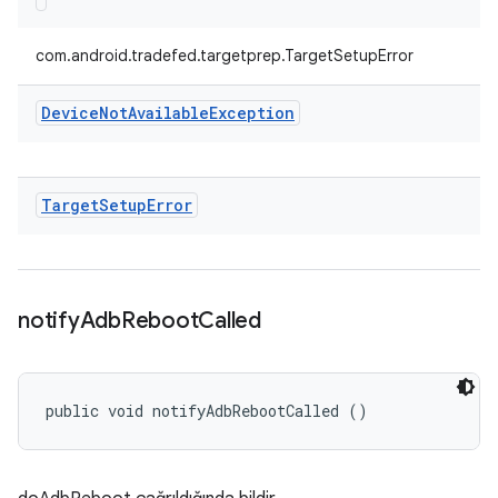
com.android.tradefed.targetprep.TargetSetupError
Device
Not
Available
Exception
Target
Setup
Error
notify
Adb
Reboot
Called
public void notifyAdbRebootCalled ()