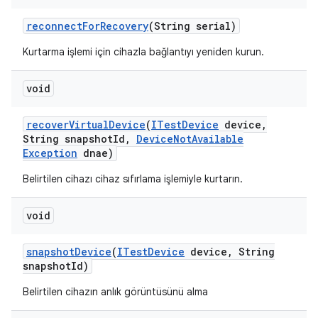
reconnect
For
Recovery
(String serial)
Kurtarma işlemi için cihazla bağlantıyı yeniden kurun.
void
recover
Virtual
Device
(
ITest
Device
device
,
String snapshot
Id
,
Device
Not
Available
Exception
dnae)
Belirtilen cihazı cihaz sıfırlama işlemiyle kurtarın.
void
snapshot
Device
(
ITest
Device
device
,
String
snapshot
Id)
Belirtilen cihazın anlık görüntüsünü alma