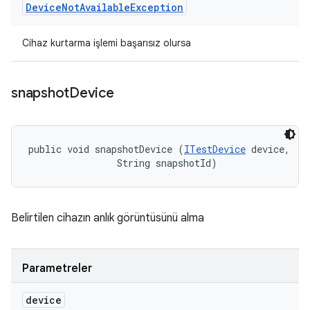
Device
Not
Available
Exception
Cihaz kurtarma işlemi başarısız olursa
snapshot
Device
public void snapshotDevice (
ITestDevice
 device, 

                String snapshotId)
Belirtilen cihazın anlık görüntüsünü alma
Parametreler
device