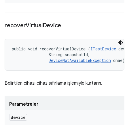
recover
Virtual
Device
public void recoverVirtualDevice (
ITestDevice
 devic
                String snapshotId, 

DeviceNotAvailableException
 dnae)
Belirtilen cihazı cihaz sıfırlama işlemiyle kurtarın.
Parametreler
device