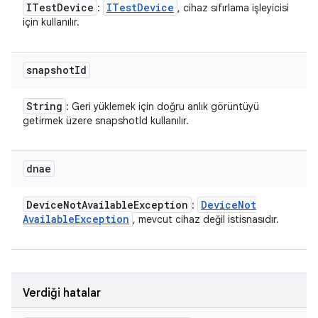
ITest
Device
ITest
Device
:
, cihaz sıfırlama işleyicisi
için kullanılır.
snapshot
Id
String
: Geri yüklemek için doğru anlık görüntüyü
getirmek üzere snapshotId kullanılır.
dnae
Device
Not
Available
Exception
Device
Not
:
Available
Exception
, mevcut cihaz değil istisnasıdır.
Verdiği hatalar