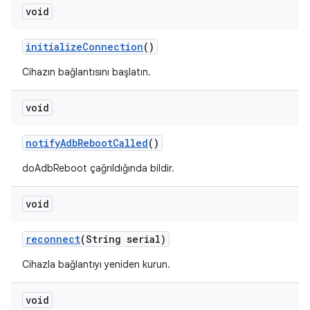
void
initialize
Connection
()
Cihazın bağlantısını başlatın.
void
notify
Adb
Reboot
Called
()
doAdbReboot çağrıldığında bildir.
void
reconnect
(String serial)
Cihazla bağlantıyı yeniden kurun.
void