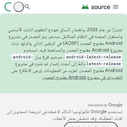
اعتبارًا من عام 2026، ولضمان اتّساق نموذج التطوير الثابت الأساسي
واستقرار المنصة في النظام المتكامل، سننشر رمز المصدر في مشروع
Android مفتوح المصدر (AOSP) في الربعَين الثاني والرابع. لبناء
مشروع Android مفتوح المصدر والمساهمة فيه، استخدِم
android-latest-release
. سيشير فرع بيان
android-
latest-release
دائمًا إلى أحدث إصدار تم نشره في مشروع
Android مفتوح المصدر. لمزيد من المعلومات، يُرجى الاطّلاع على
التغييرات في مشروع Android مفتوح المصدر
.
تستخدم Google تكنولوجيا الذكاء الاصطناعي لترجمة المحتوى إلى
لغتك المفضّلة، وقد تتضمّن بعض الأخطاء.