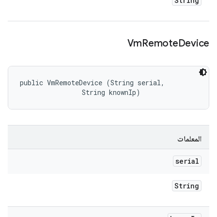
String
Vm
Remote
Device
public VmRemoteDevice (String serial, 

                String knownIp)
المعلمات
serial
String