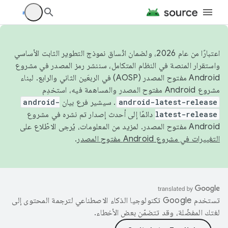
اعتبارًا من عام 2026، ولضمان اتّساق نموذج التطوير الثابت الأساسي
واستقرار المنصة في النظام المتكامل، سننشر رمز المصدر في مشروع
Android مفتوح المصدر (AOSP) في الربعَين الثاني والرابع. لبناء
مشروع Android مفتوح المصدر والمساهمة فيه، استخدِم
android-latest-release
. سيشير فرع بيان
android-
latest-release
دائمًا إلى أحدث إصدار تم نشره في مشروع
Android مفتوح المصدر. لمزيد من المعلومات، يُرجى الاطّلاع على
التغييرات في مشروع Android مفتوح المصدر
.
تستخدم Google تكنولوجيا الذكاء الاصطناعي لترجمة المحتوى إلى
لغتك المفضّلة، وقد تتضمّن بعض الأخطاء.