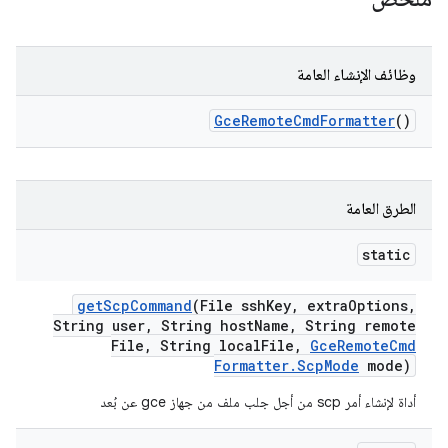
وظائف الإنشاء العامة
Gce
Remote
Cmd
Formatter
()
الطرق العامة
static
get
Scp
Command
(File ssh
Key
,
extra
Options
,
String user
,
String host
Name
,
String remote
File
,
String local
File
,
Gce
Remote
Cmd
Formatter
.
Scp
Mode
mode)
أداة لإنشاء أمر scp من أجل جلب ملف من جهاز gce عن بُعد