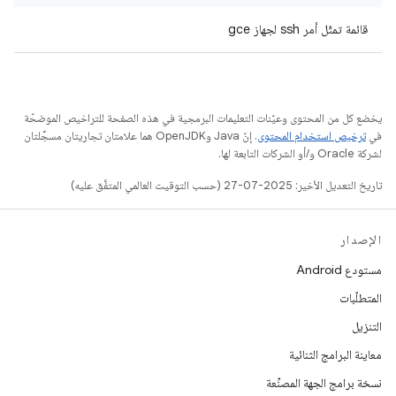
قائمة تمثّل أمر ssh لجهاز gce
يخضع كل من المحتوى وعيّنات التعليمات البرمجية في هذه الصفحة للتراخيص الموضحّة
في
ترخيص استخدام المحتوى
. إنّ Java وOpenJDK هما علامتان تجاريتان مسجَّلتان
لشركة Oracle و/أو الشركات التابعة لها.
تاريخ التعديل الأخير: 2025-07-27 (حسب التوقيت العالمي المتفَّق عليه)
الإصدار
مستودع Android
المتطلّبات
التنزيل
معاينة البرامج الثنائية
نسخة برامج الجهة المصنِّعة