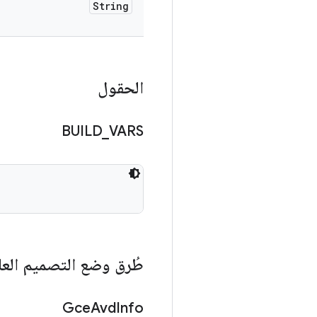
String
الحقول
BUILD
_
VARS
طُرق وضع التصميم العا
Gce
Avd
Info