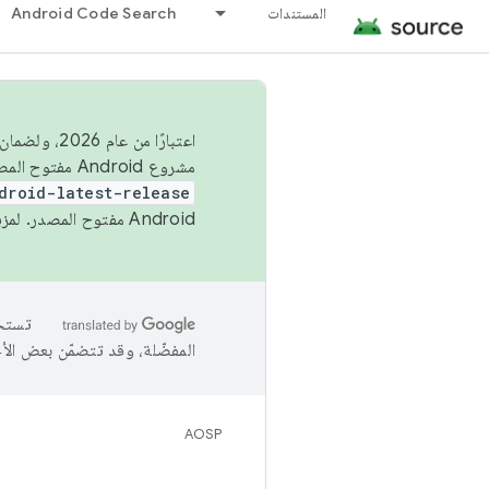
المستندات
Android Code Search
اعتبارًا من
مشروع Android مفتوح المصدر (AOSP) في الربعَين الثاني والرابع. لبناء مشروع Android مفتوح المصدر والمساهمة فيه، استخدِم
droid-latest-release
Android مفتوح المصدر. لمزيد من المعلومات، يُرجى الاطّلاع على
المفضّلة، وقد تتضمّن بعض الأ
AOSP