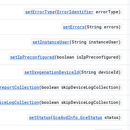
set
Error
Type
(
Error
Identifier
error
Type)
set
Errors
(String errors)
set
Instance
User
(String instance
User)
set
Ip
Preconfigured
(boolean is
Ip
Preconfigured)
set
Oxygenation
Device
Id
(String device
Id)
report
Collection
(boolean skip
Device
Log
Collection)
ice
Log
Collection
(boolean skip
Device
Log
Collection)
set
Status
(
Gce
Avd
Info
.
Gce
Status
status)