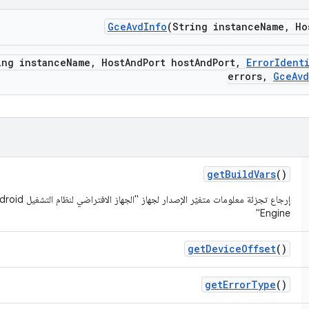
Gce
Avd
Info
(String instance
Name
,
Ho
ing instance
Name
,
Host
And
Port host
And
Port
,
Error
Ident
errors
,
Gce
Avd
get
Build
Vars
()
Engine"
get
Device
Offset
()
get
Error
Type
()