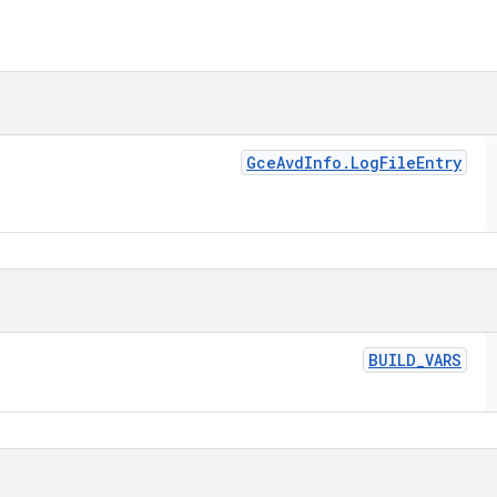
Gce
Avd
Info
.
Log
File
Entry
BUILD
_
VARS