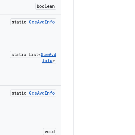
boolean
static
Gce
Avd
Info
static List<
Gce
Avd
Info
>
static
Gce
Avd
Info
void