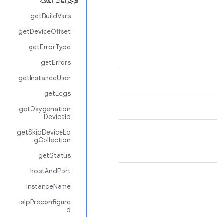
الإجراءات العامة
getBuildVars
getDeviceOffset
getErrorType
getErrors
getInstanceUser
getLogs
getOxygenation
DeviceId
getSkipDeviceLo
gCollection
getStatus
hostAndPort
instanceName
isIpPreconfigure
d