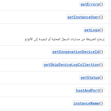
get
Errors
()
get
Instance
User
()
get
Logs
()
إرجاع الخريطة من مسارات السجلّ المحلية أو البعيدة إلى الأنواع
get
Oxygenation
Device
Id
()
get
Skip
Device
Log
Collection
()
get
Status
()
host
And
Port
()
instance
Name
()