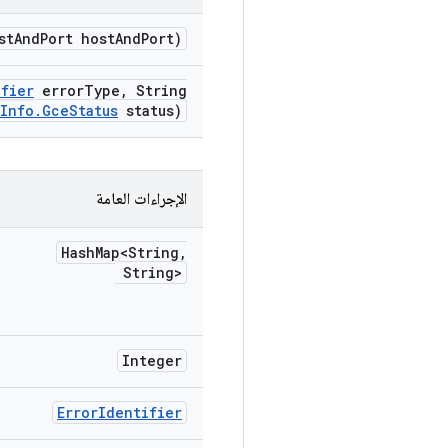
st
And
Port host
And
Port)
ifier
error
Type
,
String
Info
.
Gce
Status
status)
الإجراءات العامة
Hash
Map<String
,
String>
Integer
Error
Identifier