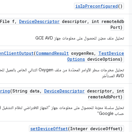
is
Ip
Preconfigured
()
(File f
,
Device
Descriptor
descriptor
,
int remote
Adb
Port)
تحليل ملف معيّن للحصول على معلومات جهاز GCE AVD
en
Client
Output
(
Command
Result
oxygen
Res
,
Test
Device
Options
device
Options)
تحليل مخرجات سطر الأوامر المحدّدة من ملف gen
AVD المستأجَر
ring
(String data
,
Device
Descriptor
descriptor
,
int
remote
Adb
Port)
حساب Google"
set
Device
Offset
(Integer device
Offset)