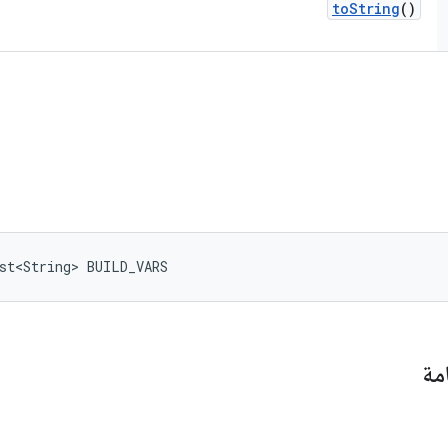
to
String
()
st<String> BUILD_VARS
مة