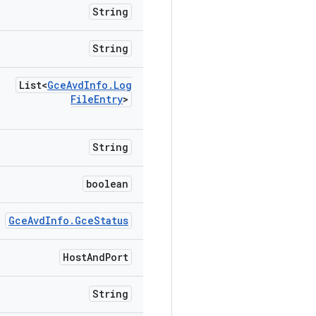
String
String
List<
Gce
Avd
Info
.
Log
File
Entry
>
String
boolean
Gce
Avd
Info
.
Gce
Status
Host
And
Port
String