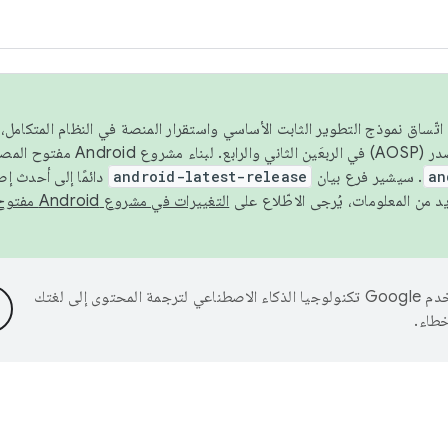
 عام 2026، ولضمان اتّساق نموذج التطوير الثابت الأساسي واستقرار المنصة في النظام المت
an
. سيشير فرع بيان
android-latest-release
دائمًا إلى أحدث إ
التغييرات في مشروع Android مفتوح المصدر
تستخدم Google تكنولوجيا الذكاء الاصطناعي لترجمة المحتوى إلى لغتك
خطاء.