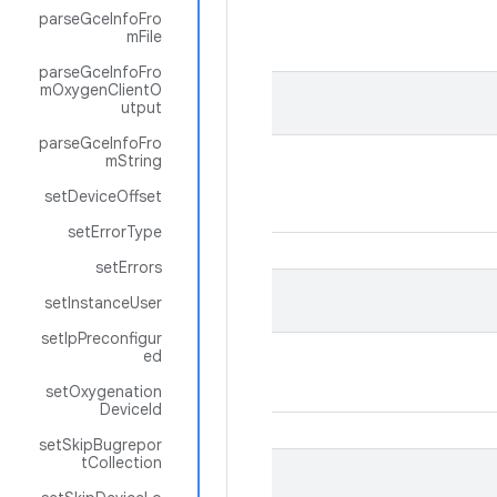
parseGceInfoFro
mFile
parseGceInfoFro
mOxygenClientO
utput
parseGceInfoFro
mString
setDeviceOffset
setErrorType
setErrors
setInstanceUser
setIpPreconfigur
ed
setOxygenation
DeviceId
setSkipBugrepor
tCollection