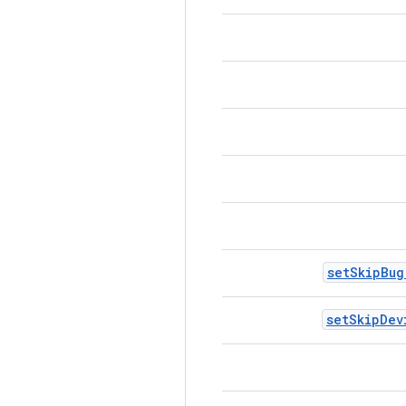
set
Skip
Bug
set
Skip
Dev