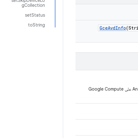
setSkipDeviceLo
gCollection
setStatus
toString
Gce
Avd
Info
(Str
إرجاع تجزئة معلومات متغيّر الإصدار لجهاز "الجهاز الافتراضي لنظام التشغيل Android على Google Compute