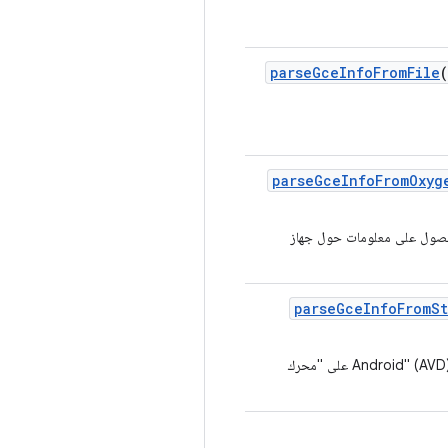
parse
Gce
Info
From
File
parse
Gce
Info
From
Oxyg
Oxy الثنائي الخاص بالعميل للحصول على معلومات حول جهاز
parse
Gce
Info
From
St
تحليل سلسلة معيّنة للحصول على معلومات جهاز "الجهاز الافتراضي لنظام التشغيل Android" (AVD) على "محرك