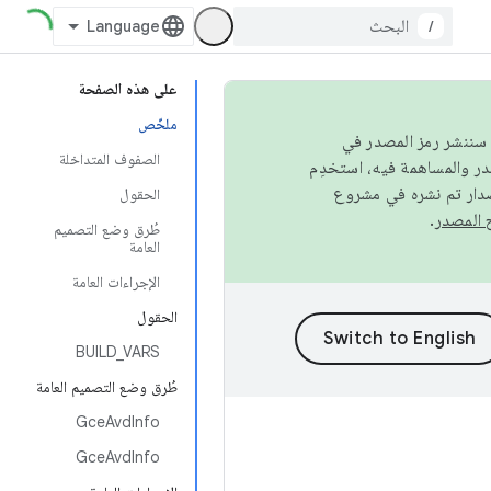
/
على هذه الصفحة
ملخّص
كامل، سننشر رمز المصدر في
الصفوف المتداخلة
صدار تم نشره في مشروع
الحقول
.
طُرق وضع التصميم
العامة
الإجراءات العامة
الحقول
BUILD_VARS
طُرق وضع التصميم العامة
GceAvdInfo
GceAvdInfo