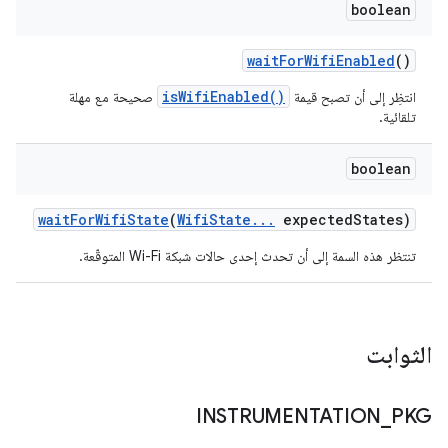
boolean
wait
For
Wifi
Enabled
()
isWifiEnabled()
انتظِر إلى أن تصبح قيمة
صحيحة مع مهلة
تلقائية.
boolean
wait
For
Wifi
State
(
Wifi
State
.
.
.
expected
States)
تنتظر هذه السمة إلى أن تحدث إحدى حالات شبكة Wi-Fi المتوقّعة.
الثوابت
INSTRUMENTATION
_
PKG