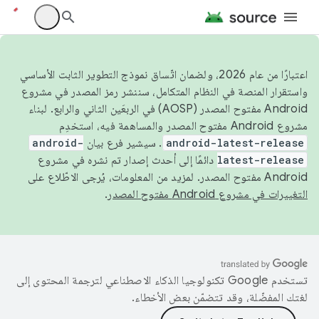
اعتبارًا من عام 2026، ولضمان اتّساق نموذج التطوير الثابت الأساسي
واستقرار المنصة في النظام المتكامل، سننشر رمز المصدر في مشروع
Android مفتوح المصدر (AOSP) في الربعَين الثاني والرابع. لبناء
مشروع Android مفتوح المصدر والمساهمة فيه، استخدِم
android-latest-release
. سيشير فرع بيان
android-
latest-release
دائمًا إلى أحدث إصدار تم نشره في مشروع
Android مفتوح المصدر. لمزيد من المعلومات، يُرجى الاطّلاع على
التغييرات في مشروع Android مفتوح المصدر
.
تستخدم Google تكنولوجيا الذكاء الاصطناعي لترجمة المحتوى إلى
لغتك المفضّلة، وقد تتضمّن بعض الأخطاء.