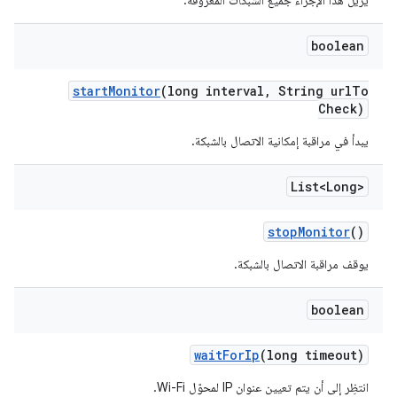
يزيل هذا الإجراء جميع الشبكات المعروفة.
boolean
start
Monitor
(long interval
,
String url
To
Check)
يبدأ في مراقبة إمكانية الاتصال بالشبكة.
List<Long>
stop
Monitor
()
يوقف مراقبة الاتصال بالشبكة.
boolean
wait
For
Ip
(long timeout)
انتظِر إلى أن يتم تعيين عنوان IP لمحوّل Wi-Fi.