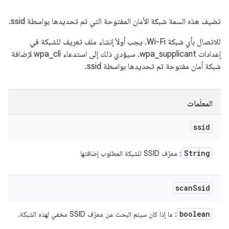
تضيف هذه السمة شبكة الأمان المفتوحة التي تم تحديدها بواسطة ssid.
للاتصال بأي شبكة Wi-Fi، يجب أولاً إنشاء ملف تعريف للشبكة في
إعدادات wpa_supplicant. سيؤدي ذلك إلى استدعاء wpa_cli لإضافة
شبكة أمان مفتوحة تم تحديدها بواسطة ssid.
المعلَمات
ssid
String
: معرّف SSID للشبكة المطلوب إضافتها
scan
Ssid
boolean
: ما إذا كان سيتم البحث عن معرّف SSID مخفي لهذه الشبكة.