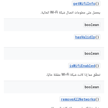
get
Wifi
Info
()
يحصل على معلومات اتصال شبكة Wi-Fi الحالية.
boolean
has
Valid
Ip
()
boolean
is
Wifi
Enabled
()
تحقَّق مما إذا كانت شبكة Wi-Fi مفعّلة حاليًا.
boolean
remove
All
Networks
()