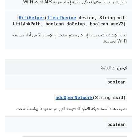
دالة إنشاء بديلة يمكنها تخطّي عملية إعداد حزمة APK لشبكة Wi-Fi.
Wifi
Helper
(
ITest
Device
device
,
String wifi
Util
Apk
Path
,
boolean do
Setup
,
boolean use
V2)
الدالة الإنشائية لتحديد ما إذا كان سيتم استخدام الإصدار 2 من أداة مساعدة
Wi-Fi الجديدة.
الإجراءات العامة
boolean
add
Open
Network
(String ssid)
تضيف هذه السمة شبكة الأمان المفتوحة التي تم تحديدها بواسطة ssid.
boolean