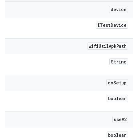
device
ITest
Device
wifi
Util
Apk
Path
String
do
Setup
boolean
use
V2
boolean