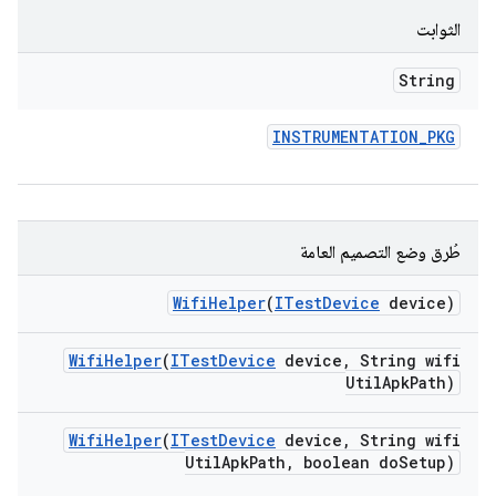
الثوابت
String
INSTRUMENTATION
_
PKG
طُرق وضع التصميم العامة
Wifi
Helper
(
ITest
Device
device)
Wifi
Helper
(
ITest
Device
device
,
String wifi
Util
Apk
Path)
Wifi
Helper
(
ITest
Device
device
,
String wifi
Util
Apk
Path
,
boolean do
Setup)