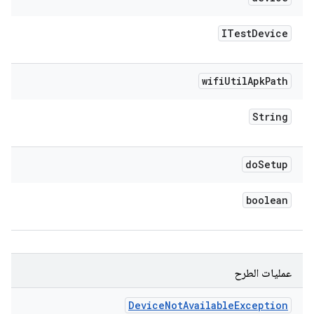
ITest
Device
wifi
Util
Apk
Path
String
do
Setup
boolean
عمليات الطرح
Device
Not
Available
Exception