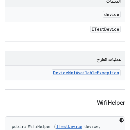
المعلَمات
device
ITest
Device
عمليات الطرح
Device
Not
Available
Exception
Wifi
Helper
public WifiHelper (
ITestDevice
 device, 
