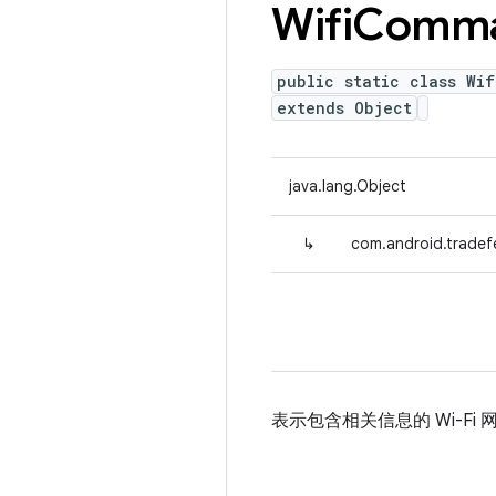
Wifi
Comm
public static class Wif
extends Object
java.lang.Object
↳
com.android.tradef
表示包含相关信息的 Wi-Fi 