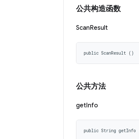
公共构造函数
Scan
Result
public ScanResult ()
公共方法
get
Info
public String getInfo 