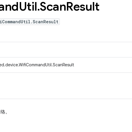
and
Util
.
Scan
Result
iCommandUtil.ScanResult
ed.device.WifiCommandUtil.ScanResult
网络。