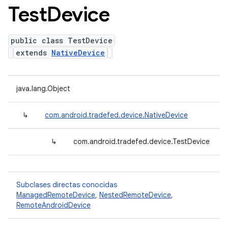
Test
Device
public class TestDevice
extends
NativeDevice
java.lang.Object
↳
com.android.tradefed.device.NativeDevice
↳
com.android.tradefed.device.TestDevice
Subclases directas conocidas
ManagedRemoteDevice
,
NestedRemoteDevice
,
RemoteAndroidDevice