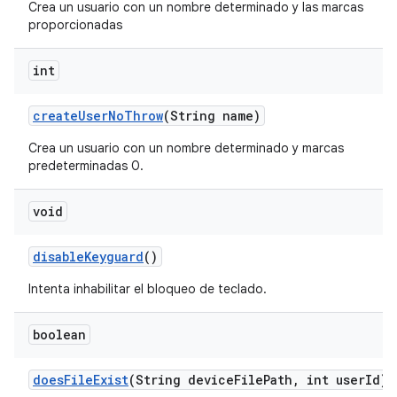
Crea un usuario con un nombre determinado y las marcas
proporcionadas
int
create
User
No
Throw
(String name)
Crea un usuario con un nombre determinado y marcas
predeterminadas 0.
void
disable
Keyguard
()
Intenta inhabilitar el bloqueo de teclado.
boolean
does
File
Exist
(String device
File
Path
,
int user
Id)