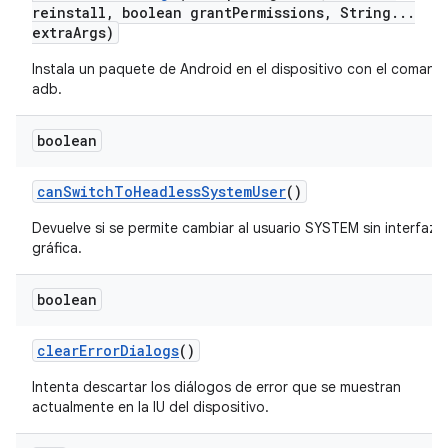
reinstall
,
boolean grant
Permissions
,
String
.
.
.
extra
Args)
Instala un paquete de Android en el dispositivo con el comand
adb.
boolean
can
Switch
To
Headless
System
User
()
Devuelve si se permite cambiar al usuario SYSTEM sin interfaz
gráfica.
boolean
clear
Error
Dialogs
()
Intenta descartar los diálogos de error que se muestran
actualmente en la IU del dispositivo.