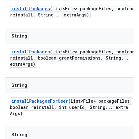
install
Packages
(List<File> package
Files
,
boolean
reinstall
,
String
.
.
.
extra
Args)
String
install
Packages
(List<File> package
Files
,
boolean
reinstall
,
boolean grant
Permissions
,
String
.
.
.
extra
Args)
String
install
Packages
For
User
(List<File> package
Files
,
boolean reinstall
,
int user
Id
,
String
.
.
.
extra
Args)
String