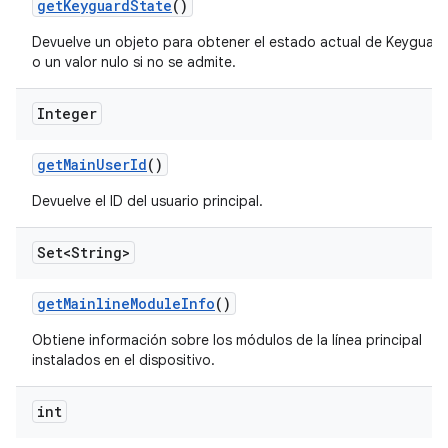
get
Keyguard
State
()
Devuelve un objeto para obtener el estado actual de Keyguard
o un valor nulo si no se admite.
Integer
get
Main
User
Id
()
Devuelve el ID del usuario principal.
Set<String>
get
Mainline
Module
Info
()
Obtiene información sobre los módulos de la línea principal
instalados en el dispositivo.
int