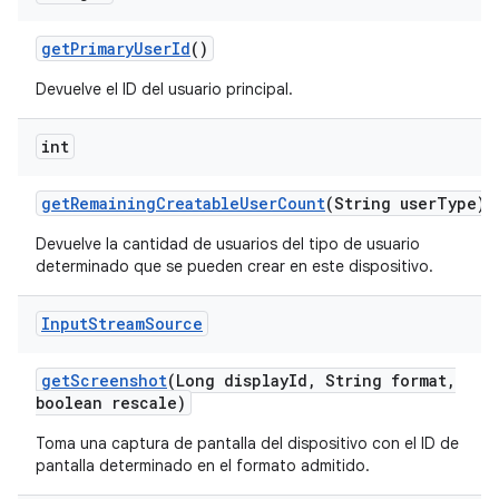
get
Primary
User
Id
()
Devuelve el ID del usuario principal.
int
get
Remaining
Creatable
User
Count
(String user
Type)
Devuelve la cantidad de usuarios del tipo de usuario
determinado que se pueden crear en este dispositivo.
Input
Stream
Source
get
Screenshot
(Long display
Id
,
String format
,
boolean rescale)
Toma una captura de pantalla del dispositivo con el ID de
pantalla determinado en el formato admitido.