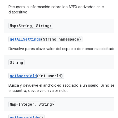
Recupera la información sobre los APEX activados en el
dispositivo.
Map<String
,
String>
get
All
Settings
(String namespace)
Devuelve pares clave-valor del espacio de nombres solicitado.
String
get
Android
Id
(int user
Id)
Busca y devuelve el android-id asociado a un userId. Si no se
encuentra, devuelve un valor nulo.
Map<Integer
,
String>
get
Android
Ids
()