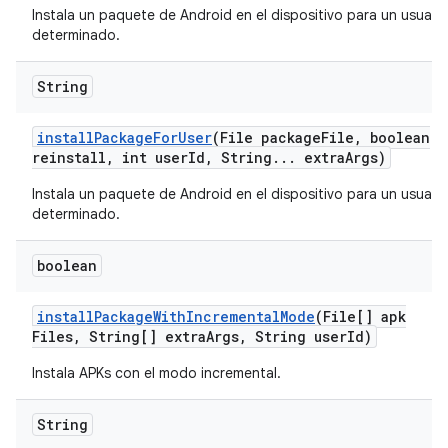
Instala un paquete de Android en el dispositivo para un usuari
determinado.
String
install
Package
For
User
(File package
File
,
boolean
reinstall
,
int user
Id
,
String
.
.
.
extra
Args)
Instala un paquete de Android en el dispositivo para un usuari
determinado.
boolean
install
Package
With
Incremental
Mode
(File[] apk
Files
,
String[] extra
Args
,
String user
Id)
Instala APKs con el modo incremental.
String