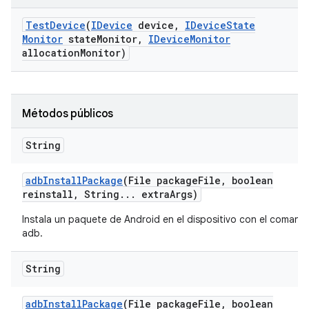
Test
Device
(
IDevice
device
,
IDevice
State
Monitor
state
Monitor
,
IDevice
Monitor
allocation
Monitor)
Métodos públicos
String
adb
Install
Package
(File package
File
,
boolean
reinstall
,
String
.
.
.
extra
Args)
Instala un paquete de Android en el dispositivo con el comand
adb.
String
adb
Install
Package
(File package
File
,
boolean