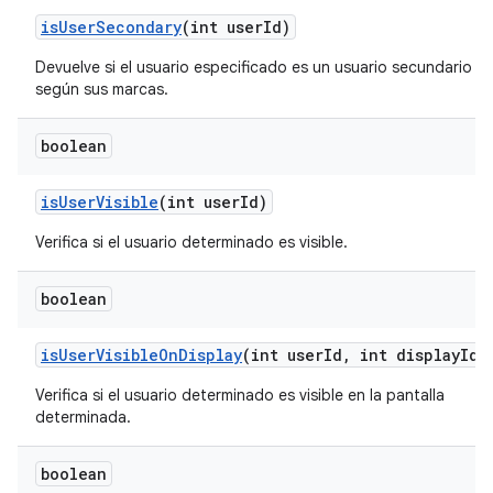
is
User
Secondary
(int user
Id)
Devuelve si el usuario especificado es un usuario secundario
según sus marcas.
boolean
is
User
Visible
(int user
Id)
Verifica si el usuario determinado es visible.
boolean
is
User
Visible
On
Display
(int user
Id
,
int display
Id)
Verifica si el usuario determinado es visible en la pantalla
determinada.
boolean