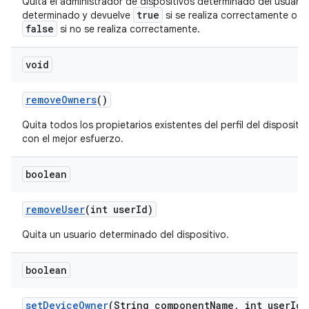
Quita el administrador de dispositivos determinado del usuario
true
determinado y devuelve
si se realiza correctamente o
false
si no se realiza correctamente.
void
remove
Owners
()
Quita todos los propietarios existentes del perfil del dispositiv
con el mejor esfuerzo.
boolean
remove
User
(int user
Id)
Quita un usuario determinado del dispositivo.
boolean
set
Device
Owner
(String component
Name
,
int user
Id)