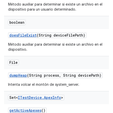
Método auxiliar para determinar si existe un archivo en el
dispositivo para un usuario determinado.
boolean
does
File
Exist
(String device
File
Path)
Método auxiliar para determinar si existe un archivo en el
dispositivo.
File
dump
Heap
(String process
,
String device
Path)
Intenta volcar el montón de system_server.
Set<
ITest
Device
.
Apex
Info
>
get
Active
Apexes
()