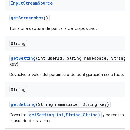
Input
Stream
Source
get
Screenshot
()
Toma una captura de pantalla del dispositivo.
String
get
Setting
(int user
Id
,
String namespace
,
String
key)
Devuelve el valor del parámetro de configuración solicitado.
String
get
Setting
(String namespace
,
String key)
getSetting(int,String,String)
Consulta
y se realiza en
el usuario del sistema.