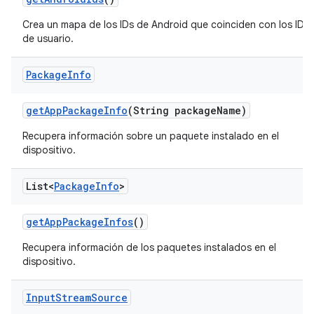
Crea un mapa de los IDs de Android que coinciden con los IDs
de usuario.
Package
Info
get
App
Package
Info
(String package
Name)
Recupera información sobre un paquete instalado en el
dispositivo.
List<
Package
Info
>
get
App
Package
Infos
()
Recupera información de los paquetes instalados en el
dispositivo.
Input
Stream
Source