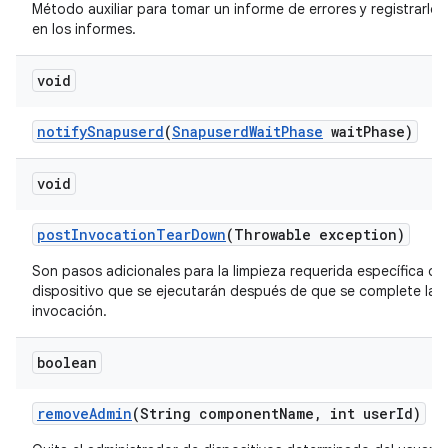
Método auxiliar para tomar un informe de errores y registrarlo
en los informes.
void
notify
Snapuserd
(
Snapuserd
Wait
Phase
wait
Phase)
void
post
Invocation
Tear
Down
(Throwable exception)
Son pasos adicionales para la limpieza requerida específica del
dispositivo que se ejecutarán después de que se complete la
invocación.
boolean
remove
Admin
(String component
Name
,
int user
Id)