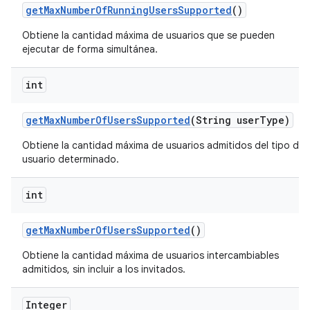
get
Max
Number
Of
Running
Users
Supported
()
Obtiene la cantidad máxima de usuarios que se pueden
ejecutar de forma simultánea.
int
get
Max
Number
Of
Users
Supported
(String user
Type)
Obtiene la cantidad máxima de usuarios admitidos del tipo de
usuario determinado.
int
get
Max
Number
Of
Users
Supported
()
Obtiene la cantidad máxima de usuarios intercambiables
admitidos, sin incluir a los invitados.
Integer