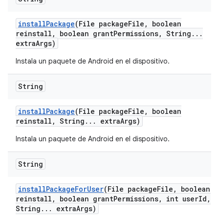
install
Package
(File package
File
,
boolean
reinstall
,
boolean grant
Permissions
,
String
.
.
.
extra
Args)
Instala un paquete de Android en el dispositivo.
String
install
Package
(File package
File
,
boolean
reinstall
,
String
.
.
.
extra
Args)
Instala un paquete de Android en el dispositivo.
String
install
Package
For
User
(File package
File
,
boolean
reinstall
,
boolean grant
Permissions
,
int user
Id
,
String
.
.
.
extra
Args)