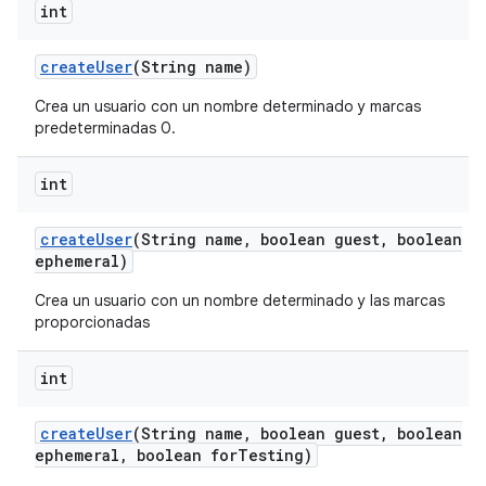
int
create
User
(String name)
Crea un usuario con un nombre determinado y marcas
predeterminadas 0.
int
create
User
(String name
,
boolean guest
,
boolean
ephemeral)
Crea un usuario con un nombre determinado y las marcas
proporcionadas
int
create
User
(String name
,
boolean guest
,
boolean
ephemeral
,
boolean for
Testing)