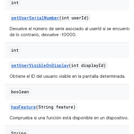
int
get
User
Serial
Number
(int user
Id)
Devuelve el número de serie asociado al userId si se encuentra;
de lo contrario, devuelve -10000.
int
get
User
Visible
On
Display
(int display
Id)
Obtiene el ID del usuario visible en la pantalla determinada.
boolean
has
Feature
(String feature)
Comprueba si una función está disponible en un dispositivo.
String