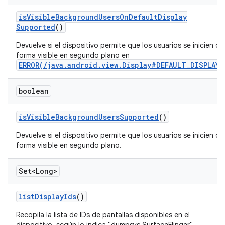
is
Visible
Background
Users
On
Default
Display
Supported
()
Devuelve si el dispositivo permite que los usuarios se inicien de
forma visible en segundo plano en
ERROR(/java.android.view.Display#DEFAULT_DISPLAY)
boolean
is
Visible
Background
Users
Supported
()
Devuelve si el dispositivo permite que los usuarios se inicien de
forma visible en segundo plano.
Set<Long>
list
Display
Ids
()
Recopila la lista de IDs de pantallas disponibles en el