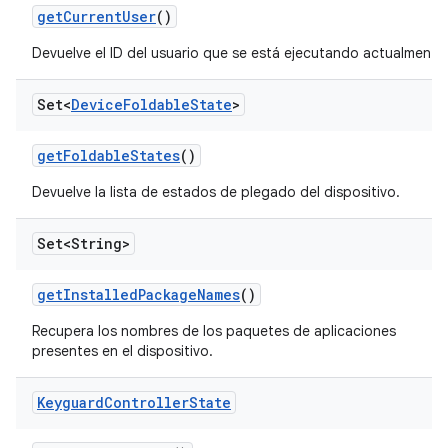
get
Current
User
()
Devuelve el ID del usuario que se está ejecutando actualmente
Set<
Device
Foldable
State
>
get
Foldable
States
()
Devuelve la lista de estados de plegado del dispositivo.
Set<String>
get
Installed
Package
Names
()
Recupera los nombres de los paquetes de aplicaciones
presentes en el dispositivo.
Keyguard
Controller
State