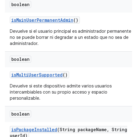
boolean
is
Main
User
Permanent
Admin
()
Devuelve si el usuario principal es administrador permanente y
no se puede borrar ni degradar a un estado que no sea de
administrador.
boolean
is
Multi
User
Supported
()
Devuelve si este dispositivo admite varios usuarios
intercambiables con su propio acceso y espacio
personalizable.
boolean
is
Package
Installed
(String package
Name
,
String
user
Id)