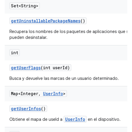
Set<String>
get
Uninstallable
Package
Names
()
Recupera los nombres de los paquetes de aplicaciones que se
pueden desinstalar.
int
get
User
Flags
(int user
Id)
Busca y devuelve las marcas de un usuario determinado.
Map<Integer
,
User
Info
>
get
User
Infos
()
UserInfo
Obtiene el mapa de useId a
en el dispositivo.