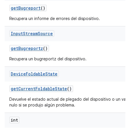
get
Bugreport
()
Recupera un informe de errores del dispositivo.
Input
Stream
Source
get
Bugreportz
()
Recupera un bugreportz del dispositivo.
Device
Foldable
State
get
Current
Foldable
State
()
Devuelve el estado actual de plegado del dispositivo o un valo
nulo si se produjo algún problema.
int