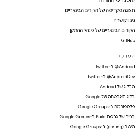
להסבר על ההורדה
תצוגה מקדימה של הקודים הבינאריים
גיבוי קושחה
הקודים הבינאריים של מנהל ההתקן
GitHub
המרכז
‎@Android ב-Twitter
‎@AndroidDev ב-Twitter
הבלוג של Android
בלוג האבטחה של Google
פלטפורמה ב-Google Groups
בנייה של גרסת Build ב-Google Groups
היסב (porting) ב-Google Groups