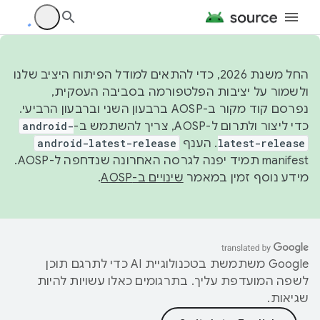
החל משנת 2026, כדי להתאים למודל הפיתוח היציב שלנו
ולשמור על יציבות הפלטפורמה בסביבה העסקית,
נפרסם קוד מקור ב-AOSP ברבעון השני וברבעון הרביעי.
כדי ליצור ולתרום ל-AOSP, צריך להשתמש ב-
android-
latest-release
. הענף
android-latest-release
manifest תמיד יפנה לגרסה האחרונה שנדחפה ל-AOSP.
מידע נוסף זמין במאמר
שינויים ב-AOSP
.
‫Google משתמשת בטכנולוגיית AI כדי לתרגם תוכן
לשפה המועדפת עליך. בתרגומים כאלו עשויות להיות
שגיאות.