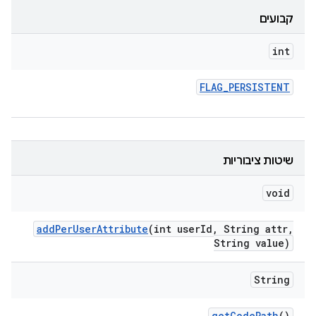
קבועים
int
FLAG
_
PERSISTENT
שיטות ציבוריות
void
add
Per
User
Attribute
(int user
Id
,
String attr
,
String value)
String
get
Code
Path
()