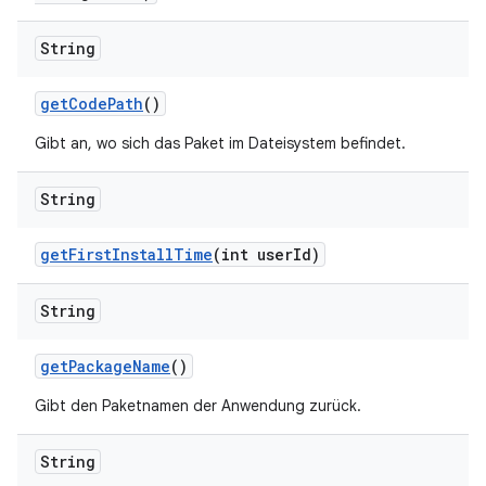
String
get
Code
Path
()
Gibt an, wo sich das Paket im Dateisystem befindet.
String
get
First
Install
Time
(int user
Id)
String
get
Package
Name
()
Gibt den Paketnamen der Anwendung zurück.
String