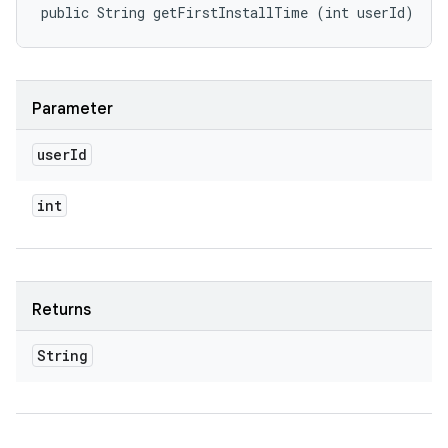
public String getFirstInstallTime (int userId)
Parameter
user
Id
int
Returns
String