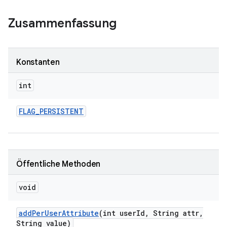
Zusammenfassung
Konstanten
int
FLAG
_
PERSISTENT
Öffentliche Methoden
void
add
Per
User
Attribute
(int user
Id
,
String attr
,
String value)