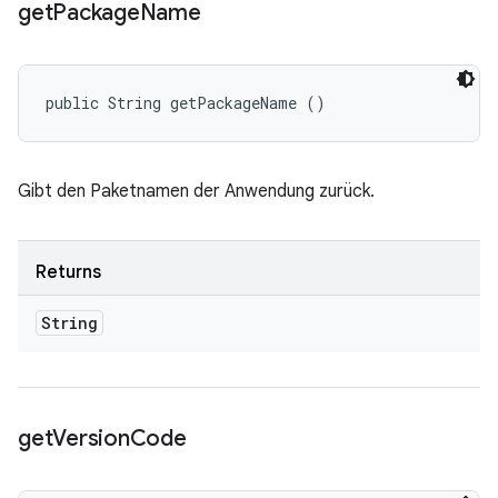
get
Package
Name
public String getPackageName ()
Gibt den Paketnamen der Anwendung zurück.
Returns
String
get
Version
Code