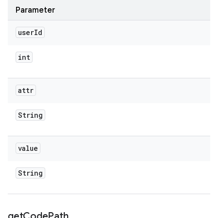
Parameter
user
Id
int
attr
String
value
String
get
Code
Path