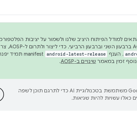
 2026, כדי להתאים למודל הפיתוח היציב שלנו ולשמור על יציבות הפלט
נפרסם קוד מקור ב-AOSP 
andr
. הענף
android-latest-release
manifest תמי
שינויים ב-AOSP
.
‫Google משתמשת בטכנולוגיית AI כדי לתרגם תוכן לשפה
 כאלו עשויות להיות שגיאות.