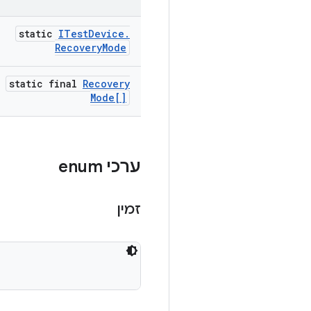
static
ITest
Device
.
Recovery
Mode
static final
Recovery
Mode[]
ערכי enum
זמין