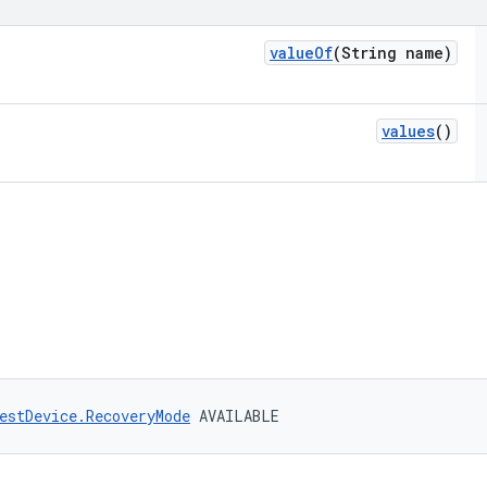
value
Of
(String name)
values
()
estDevice.RecoveryMode
 AVAILABLE