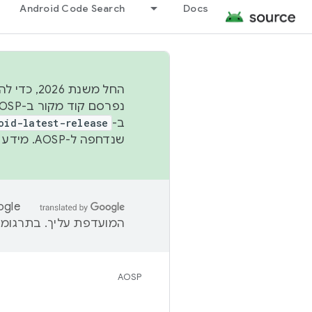
Android Code Search
Docs
החל משנת
ב-
oid-latest-release
שנדחפה ל-AOSP. מידע נוסף זמין במאמר
המועדפת עליך. בתרגומים
AOSP