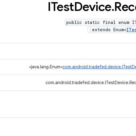
ITest
Device
.
Rec
public static final enum I
extends Enum<
ITe
>
java.lang.Enum<
com.android.tradefed.device.ITest
com.android.tradefed.device.ITestDevice.R