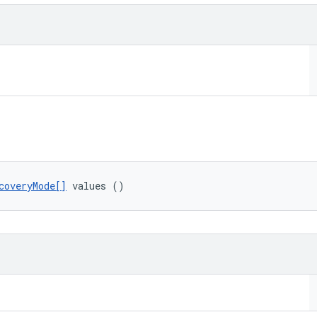
coveryMode[]
 values ()