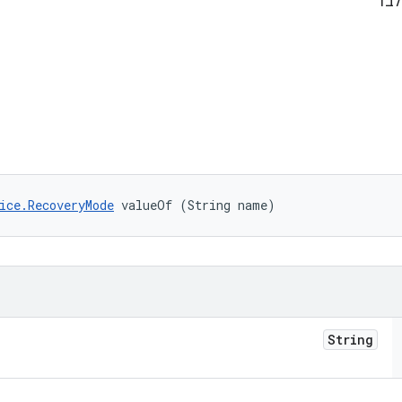
לבד
ice.RecoveryMode
 valueOf (String name)
String