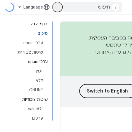
/
בדף הזה
סיכום
פורמה בסביבה העסקית,
ערכי enum
ברבעון השני וברבעון הרביעי. כדי ליצור ולתרום ל-AOSP, צריך להשתמש
ד יפנה לגרסה האחרונה
שיטות ציבוריות
ערכי enum
זמין
ללא
ONLINE
שיטות ציבוריות
valueOf
ערכים