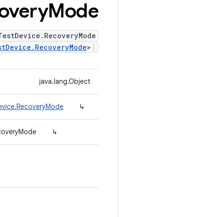
overy
Mode
TestDevice.RecoveryMode
stDevice.RecoveryMode
>
java.lang.Object
Device.RecoveryMode
↳
ecoveryMode
↳