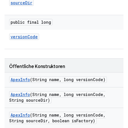
source
Dir
public final long
version
Code
Öffentliche Konstruktoren
Apex
Info
(String name
,
long version
Code)
Apex
Info
(String name
,
long version
Code
,
String source
Dir)
Apex
Info
(String name
,
long version
Code
,
String source
Dir
,
boolean is
Factory)