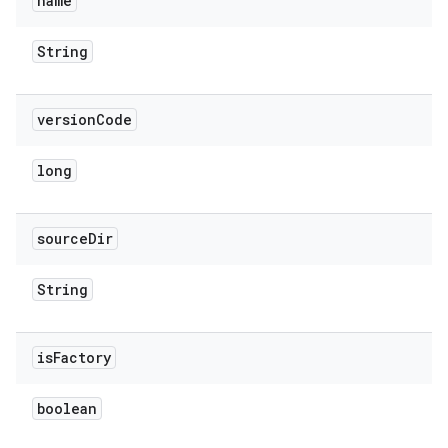
name
String
version
Code
long
source
Dir
String
is
Factory
boolean