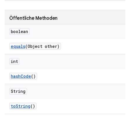
Öffentliche Methoden
boolean
equals
(Object other)
int
hash
Code
()
String
to
String
()