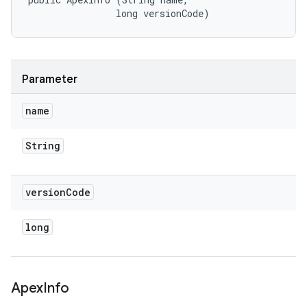
                long versionCode)
Parameter
name
String
version
Code
long
Apex
Info