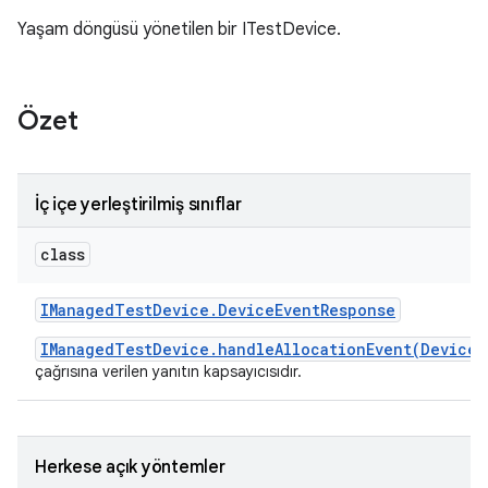
Yaşam döngüsü yönetilen bir ITestDevice.
Özet
İç içe yerleştirilmiş sınıflar
class
IManaged
Test
Device
.
Device
Event
Response
IManagedTestDevice.handleAllocationEvent(DeviceE
çağrısına verilen yanıtın kapsayıcısıdır.
Herkese açık yöntemler