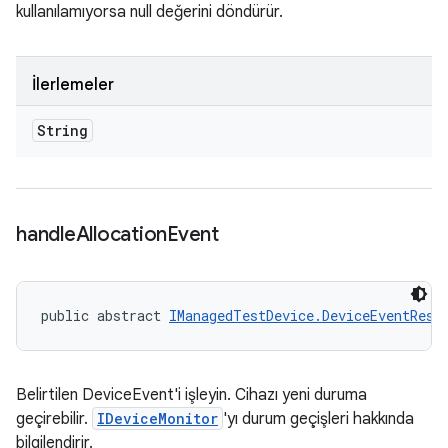
kullanılamıyorsa null değerini döndürür.
İlerlemeler
String
handle
Allocation
Event
public abstract 
IManagedTestDevice.DeviceEventResp
Belirtilen DeviceEvent'i işleyin. Cihazı yeni duruma
geçirebilir.
IDeviceMonitor
'yı durum geçişleri hakkında
bilgilendirir.