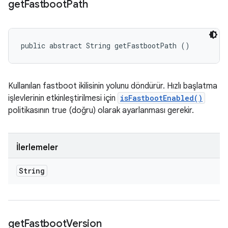
get
Fastboot
Path
public abstract String getFastbootPath ()
Kullanılan fastboot ikilisinin yolunu döndürür. Hızlı başlatma
işlevlerinin etkinleştirilmesi için
isFastbootEnabled()
politikasının true (doğru) olarak ayarlanması gerekir.
İlerlemeler
String
get
Fastboot
Version