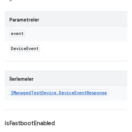
Parametreler
event
Device
Event
İlerlemeler
IManaged
Test
Device
.
Device
Event
Response
is
Fastboot
Enabled