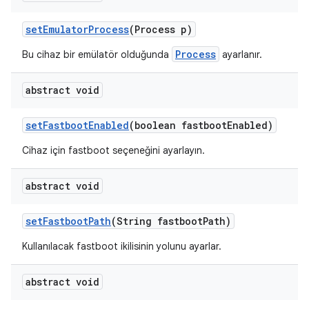
set
Emulator
Process
(Process p)
Process
Bu cihaz bir emülatör olduğunda
ayarlanır.
abstract void
set
Fastboot
Enabled
(boolean fastboot
Enabled)
Cihaz için fastboot seçeneğini ayarlayın.
abstract void
set
Fastboot
Path
(String fastboot
Path)
Kullanılacak fastboot ikilisinin yolunu ayarlar.
abstract void