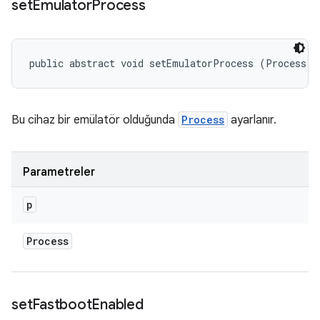
set
Emulator
Process
public abstract void setEmulatorProcess (Process p
Bu cihaz bir emülatör olduğunda
Process
ayarlanır.
Parametreler
p
Process
set
Fastboot
Enabled