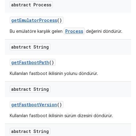
abstract Process
get
Emulator
Process
()
Process
Bu emülatöre karşılık gelen
değerini döndürür.
abstract String
get
Fastboot
Path
()
Kullanılan fastboot ikilisinin yolunu döndürür.
abstract String
get
Fastboot
Version
()
Kullanılan fastboot ikilisinin sürüm dizesini döndürür.
abstract String