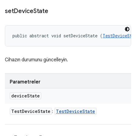
set
Device
State
public abstract void setDeviceState (
TestDeviceSta
Cihazın durumunu güncelleyin.
Parametreler
device
State
Test
Device
State
Test
Device
State
: