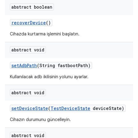
abstract boolean
recover
Device
()
Cihazda kurtarma işlemini başlatın.
abstract void
set
Adb
Path
(String fastboot
Path)
Kullanılacak adb ikilisinin yolunu ayarlar.
abstract void
set
Device
State
(
Test
Device
State
device
State)
Cihazın durumunu güncelleyin.
abstract void