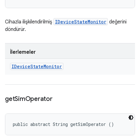
Cihazla ilişkilendirilmiş
IDeviceStateMonitor
değerini
döndürür.
İlerlemeler
IDevice
State
Monitor
get
Sim
Operator
public abstract String getSimOperator ()