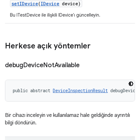
set
IDevice
(
IDevice
device)
Bu ITestDevice ile ilişkili IDevice'ı güncelleyin.
Herkese açık yöntemler
debug
Device
Not
Available
public abstract 
DeviceInspectionResult
 debugDevice
Bir cihazı inceleyin ve kullanılamaz hale geldiğinde ayrıntılı
bilgi döndürün.