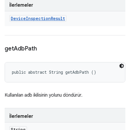
İlerlemeler
Device
Inspection
Result
get
Adb
Path
public abstract String getAdbPath ()
Kullanılan adb ikilisinin yolunu döndürür.
İlerlemeler
String