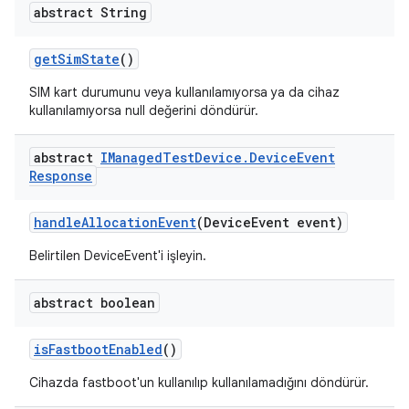
abstract String
get
Sim
State
()
SIM kart durumunu veya kullanılamıyorsa ya da cihaz
kullanılamıyorsa null değerini döndürür.
abstract
IManaged
Test
Device
.
Device
Event
Response
handle
Allocation
Event
(Device
Event event)
Belirtilen DeviceEvent'i işleyin.
abstract boolean
is
Fastboot
Enabled
()
Cihazda fastboot'un kullanılıp kullanılamadığını döndürür.