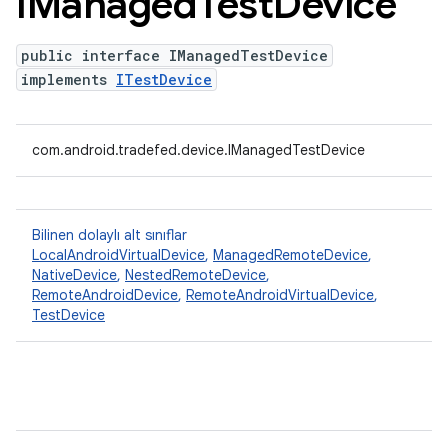
IManaged
Test
Device
public interface IManagedTestDevice
implements
ITestDevice
com.android.tradefed.device.IManagedTestDevice
Bilinen dolaylı alt sınıflar
LocalAndroidVirtualDevice
,
ManagedRemoteDevice
,
NativeDevice
,
NestedRemoteDevice
,
RemoteAndroidDevice
,
RemoteAndroidVirtualDevice
,
TestDevice