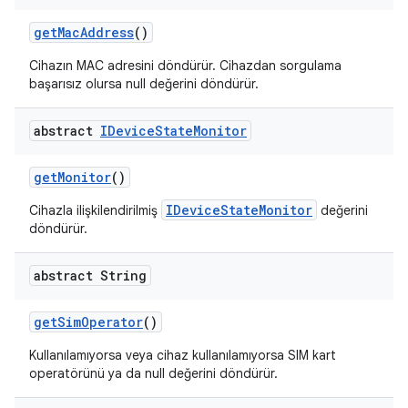
get
Mac
Address
()
Cihazın MAC adresini döndürür. Cihazdan sorgulama
başarısız olursa null değerini döndürür.
abstract
IDevice
State
Monitor
get
Monitor
()
IDeviceStateMonitor
Cihazla ilişkilendirilmiş
değerini
döndürür.
abstract String
get
Sim
Operator
()
Kullanılamıyorsa veya cihaz kullanılamıyorsa SIM kart
operatörünü ya da null değerini döndürür.