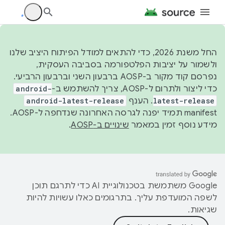
החל משנת 2026, כדי להתאים למודל הפיתוח היציב שלנו
ולשמור על יציבות הפלטפורמה בסביבה העסקית,
נפרסם קוד מקור ב-AOSP ברבעון השני וברבעון הרביעי.
כדי ליצור ולתרום ל-AOSP, צריך להשתמש ב-
android-
latest-release
. הענף
android-latest-release
manifest תמיד יפנה לגרסה האחרונה שנדחפה ל-AOSP.
מידע נוסף זמין במאמר
שינויים ב-AOSP
.
‫Google משתמשת בטכנולוגיית AI כדי לתרגם תוכן
לשפה המועדפת עליך. בתרגומים כאלו עשויות להיות
שגיאות.