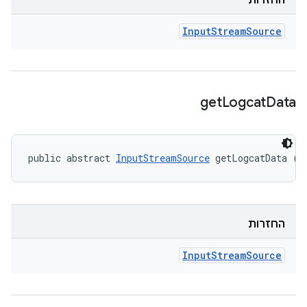
החזרות
Input
Stream
Source
get
Logcat
Data
public abstract 
InputStreamSource
 getLogcatData ()
החזרות
Input
Stream
Source