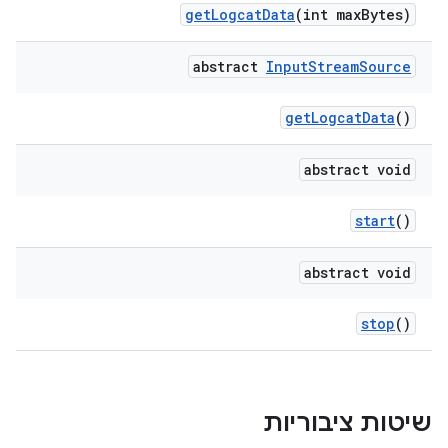
get
Logcat
Data
(int max
Bytes)
abstract
Input
Stream
Source
get
Logcat
Data
()
abstract void
start
()
abstract void
stop
()
שיטות ציבוריות