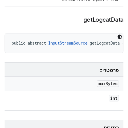
get
Logcat
Data
public abstract 
InputStreamSource
 getLogcatData (i
פרמטרים
max
Bytes
int