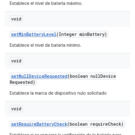
Establece el nivel de batería máximo.
void
set
Min
Battery
Level
(Integer min
Battery)
Establece el nivel de batería mínimo.
void
set
Null
Device
Requested
(boolean null
Device
Requested)
Establece la marca de dispositivo nulo solicitado
void
set
Require
Battery
Check
(boolean require
Check)