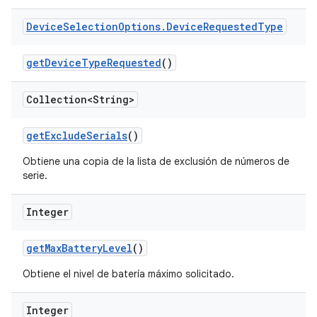
Device
Selection
Options
.
Device
Requested
Type
get
Device
Type
Requested
()
Collection<String>
get
Exclude
Serials
()
Obtiene una copia de la lista de exclusión de números de
serie.
Integer
get
Max
Battery
Level
()
Obtiene el nivel de batería máximo solicitado.
Integer