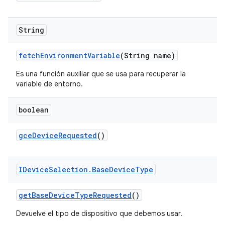
String
fetch
Environment
Variable
(String name)
Es una función auxiliar que se usa para recuperar la
variable de entorno.
boolean
gce
Device
Requested
()
IDevice
Selection
.
Base
Device
Type
get
Base
Device
Type
Requested
()
Devuelve el tipo de dispositivo que debemos usar.