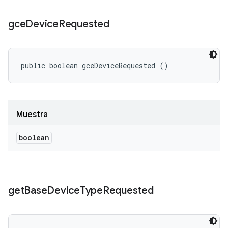
gce
Device
Requested
public boolean gceDeviceRequested ()
Muestra
boolean
get
Base
Device
Type
Requested