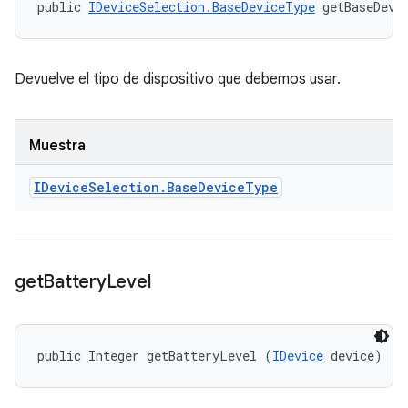
public 
IDeviceSelection.BaseDeviceType
 getBaseDevi
Devuelve el tipo de dispositivo que debemos usar.
Muestra
IDevice
Selection
.
Base
Device
Type
get
Battery
Level
public Integer getBatteryLevel (
IDevice
 device)