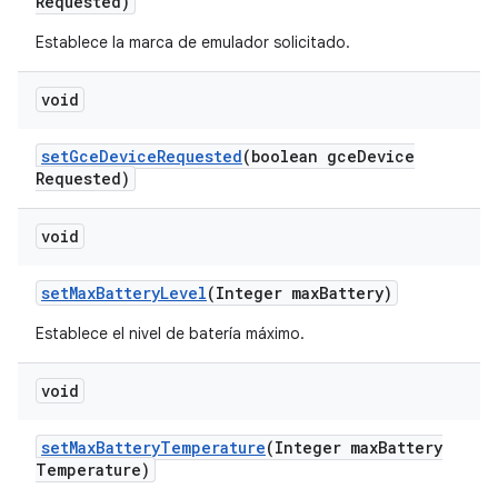
Requested)
Establece la marca de emulador solicitado.
void
set
Gce
Device
Requested
(boolean gce
Device
Requested)
void
set
Max
Battery
Level
(Integer max
Battery)
Establece el nivel de batería máximo.
void
set
Max
Battery
Temperature
(Integer max
Battery
Temperature)