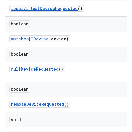
local
Virtual
Device
Requested
()
boolean
matches
(
IDevice
device)
boolean
null
Device
Requested
()
boolean
remote
Device
Requested
()
void