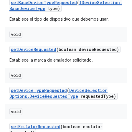
set
Base
Device
Type
Requested
(
IDevice
Selection
.
Base
Device
Type
type)
Establece el tipo de dispositivo que debemos usar.
void
set
Device
Requested
(boolean device
Requested)
Establece la marca de emulador solicitado.
void
set
Device
Type
Requested
(
Device
Selection
Options
.
Device
Requested
Type
requested
Type)
void
set
Emulator
Requested
(boolean emulator