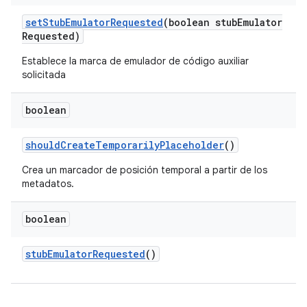
set
Stub
Emulator
Requested
(boolean stub
Emulator
Requested)
Establece la marca de emulador de código auxiliar
solicitada
boolean
should
Create
Temporarily
Placeholder
()
Crea un marcador de posición temporal a partir de los
metadatos.
boolean
stub
Emulator
Requested
()