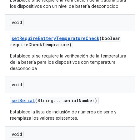
Establece si se requiere la verificación de la batería para
los dispositivos con un nivel de batería desconocido
void
set
Require
Battery
Temperature
Check
(boolean
require
Check
Temprature)
Establece si se requiere la verificación de la temperatura
de la batería para los dispositivos con temperatura
desconocida
void
set
Serial
(String
.
.
.
serial
Number)
Establece la lista de inclusión de números de serie y
reemplaza los valores existentes.
void