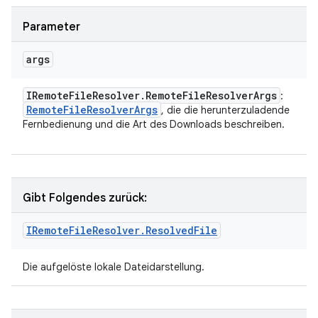
Parameter
args
IRemote
File
Resolver
.
Remote
File
Resolver
Args
:
Remote
File
Resolver
Args
, die die herunterzuladende
Fernbedienung und die Art des Downloads beschreiben.
Gibt Folgendes zurück:
IRemote
File
Resolver
.
Resolved
File
Die aufgelöste lokale Dateidarstellung.