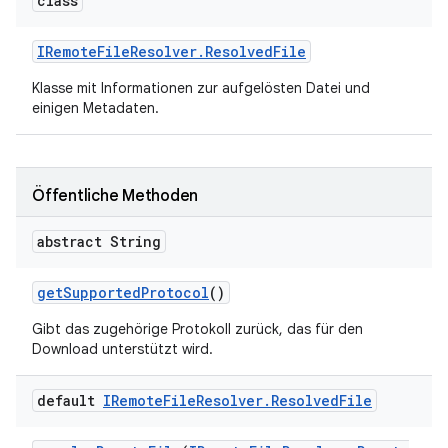
class
IRemote
File
Resolver
.
Resolved
File
Klasse mit Informationen zur aufgelösten Datei und
einigen Metadaten.
Öffentliche Methoden
abstract String
get
Supported
Protocol
()
Gibt das zugehörige Protokoll zurück, das für den
Download unterstützt wird.
default
IRemote
File
Resolver
.
Resolved
File