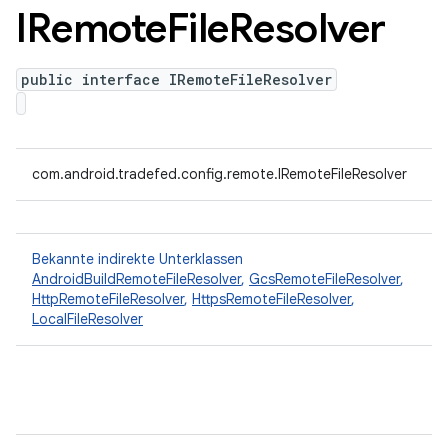
IRemote
File
Resolver
public interface IRemoteFileResolver
com.android.tradefed.config.remote.IRemoteFileResolver
Bekannte indirekte Unterklassen
AndroidBuildRemoteFileResolver
,
GcsRemoteFileResolver
,
HttpRemoteFileResolver
,
HttpsRemoteFileResolver
,
LocalFileResolver