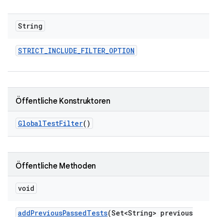
String
STRICT
_
INCLUDE
_
FILTER
_
OPTION
Öffentliche Konstruktoren
Global
Test
Filter
()
Öffentliche Methoden
void
add
Previous
Passed
Tests
(Set<String> previous