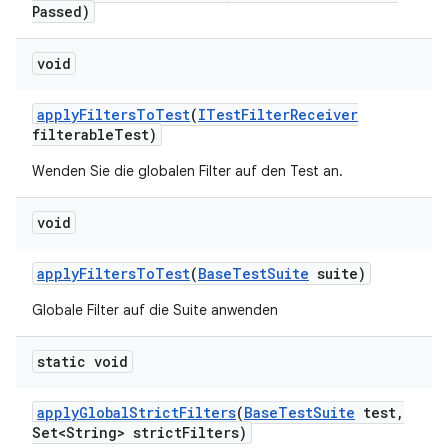
Passed)
void
apply
Filters
To
Test
(
ITest
Filter
Receiver
filterable
Test)
Wenden Sie die globalen Filter auf den Test an.
void
apply
Filters
To
Test
(
Base
Test
Suite
suite)
Globale Filter auf die Suite anwenden
static void
apply
Global
Strict
Filters
(
Base
Test
Suite
test
,
Set<String> strict
Filters)