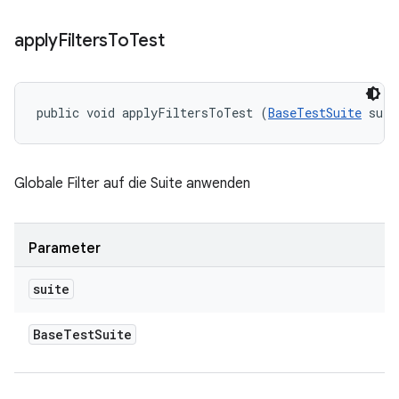
apply
Filters
To
Test
public void applyFiltersToTest (
BaseTestSuite
 suit
Globale Filter auf die Suite anwenden
Parameter
suite
Base
Test
Suite