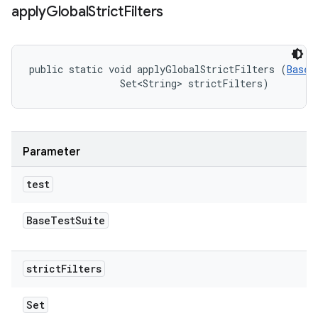
apply
Global
Strict
Filters
public static void applyGlobalStrictFilters (
BaseT
                Set<String> strictFilters)
Parameter
test
Base
Test
Suite
strict
Filters
Set