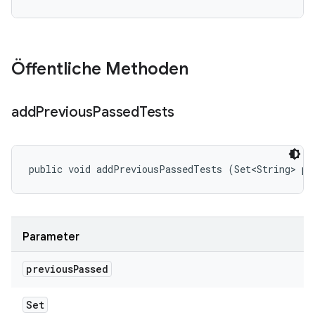
Öffentliche Methoden
add
Previous
Passed
Tests
public void addPreviousPassedTests (Set<String> pr
Parameter
previous
Passed
Set