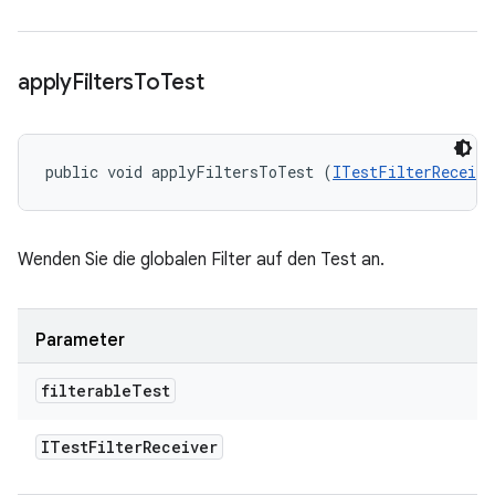
apply
Filters
To
Test
public void applyFiltersToTest (
ITestFilterReceive
Wenden Sie die globalen Filter auf den Test an.
Parameter
filterable
Test
ITest
Filter
Receiver