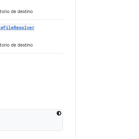
ctorio de destino
te
File
Resolver
ctorio de destino