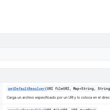
get
Default
Resolver
(URI file
URI
,
Map<String
,
String
Carga un archivo especificado por un URI y lo coloca en el dire