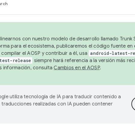
arch
alinearnos con nuestro modelo de desarrollo llamado Trunk S
forma para el ecosistema, publicaremos el código fuente en
 compilar el AOSP y contribuir a él, usa
android-latest-r
test-release
siempre hará referencia a la versión más reci
 información, consulta
Cambios en el AOSP
.
gle utiliza tecnología de IA para traducir contenido a
as traducciones realizadas con IA pueden contener