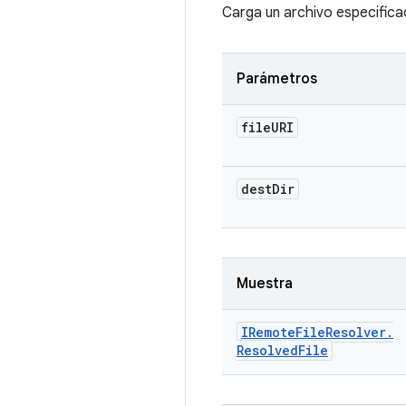
Carga un archivo especificad
Parámetros
file
URI
dest
Dir
Muestra
IRemote
File
Resolver
.
Resolved
File