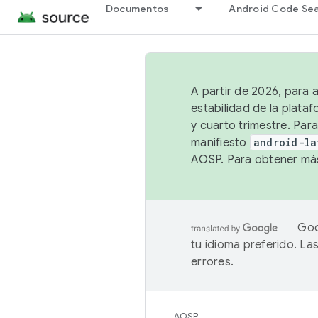
Documentos
Android Code Se
A partir de 2026, para 
estabilidad de la plata
y cuarto trimestre. Para
manifiesto
android-la
AOSP. Para obtener más
Goo
tu idioma preferido. L
errores.
AOSP