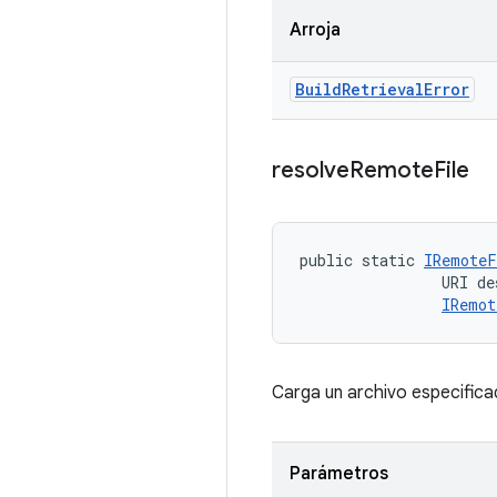
Arroja
Build
Retrieval
Error
resolve
Remote
File
public static 
IRemoteF
                URI des
IRemot
Carga un archivo especificad
Parámetros