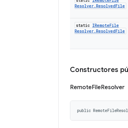
static
IRemote
File
Resolver
.
Resolved
File
static
IRemote
File
Resolver
.
Resolved
File
Constructores pú
Remote
File
Resolver
public RemoteFileReso