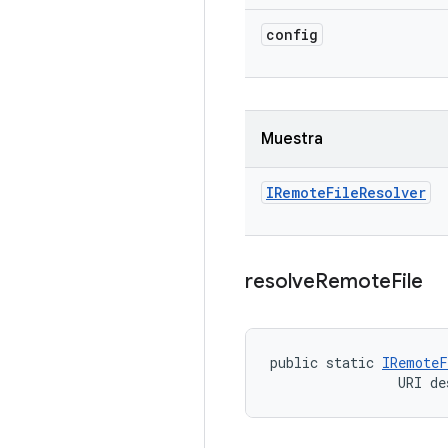
config
Muestra
IRemote
File
Resolver
resolve
Remote
File
public static 
IRemoteF
                URI de