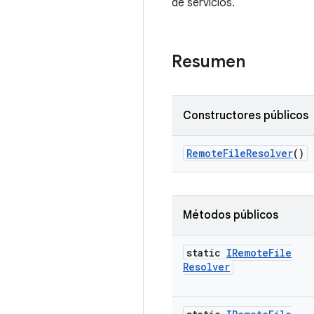
de servicios.
Resumen
Constructores públicos
Remote
File
Resolver
()
Métodos públicos
static
IRemote
File
Resolver