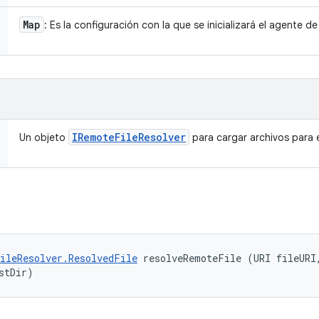
Map
: Es la configuración con la que se inicializará el agente de
IRemote
File
Resolver
Un objeto
para cargar archivos para 
ileResolver.ResolvedFile
 resolveRemoteFile (URI fileURI,
stDir)