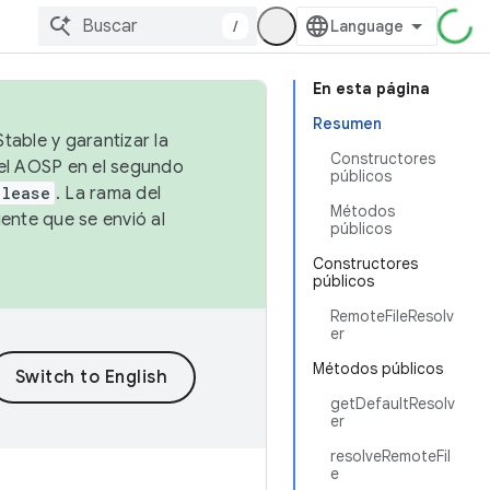
/
En esta página
Resumen
table y garantizar la
Constructores
 el AOSP en el segundo
públicos
elease
. La rama del
Métodos
ente que se envió al
públicos
Constructores
públicos
RemoteFileResolv
er
Métodos públicos
getDefaultResolv
er
resolveRemoteFil
e