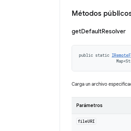
Métodos público
get
Default
Resolver
public static 
IRemoteF
                Map<St
Carga un archivo especificad
Parámetros
file
URI