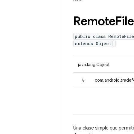
Remote
File
public class RemoteFil
extends Object
java.lang.Object
↳
com.android.tradef
Una clase simple que permit