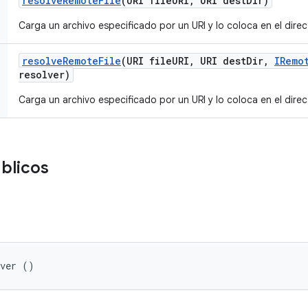
resolve
Remote
File
(URI file
URI
,
URI dest
Dir)
Carga un archivo especificado por un URI y lo coloca en el dire
resolve
Remote
File
(URI file
URI
,
URI dest
Dir
,
IRemo
resolver)
Carga un archivo especificado por un URI y lo coloca en el dire
blicos
lver ()