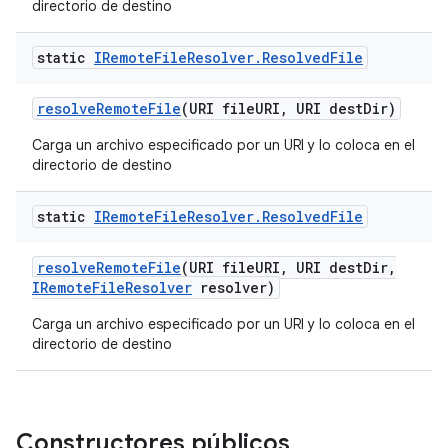
directorio de destino
static
IRemote
File
Resolver
.
Resolved
File
resolve
Remote
File
(URI file
URI
,
URI dest
Dir)
Carga un archivo especificado por un URI y lo coloca en el
directorio de destino
static
IRemote
File
Resolver
.
Resolved
File
resolve
Remote
File
(URI file
URI
,
URI dest
Dir
,
IRemote
File
Resolver
resolver)
Carga un archivo especificado por un URI y lo coloca en el
directorio de destino
Constructores públicos