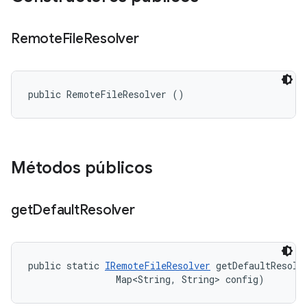
Remote
File
Resolver
public RemoteFileResolver ()
Métodos públicos
get
Default
Resolver
public static 
IRemoteFileResolver
 getDefaultResolve
                Map<String, String> config)