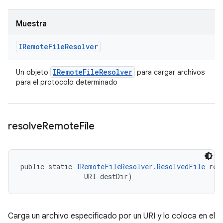
Muestra
IRemote
File
Resolver
IRemote
File
Resolver
Un objeto
para cargar archivos
para el protocolo determinado
resolve
Remote
File
public static 
IRemoteFileResolver.ResolvedFile
 res
                URI destDir)
Carga un archivo especificado por un URI y lo coloca en el