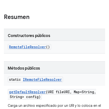
Resumen
Constructores públicos
Remote
File
Resolver
()
Métodos públicos
static
IRemote
File
Resolver
get
Default
Resolver
(URI file
URI
,
Map<String
,
String> config)
Carga un archivo especificado por un URI y lo coloca en el