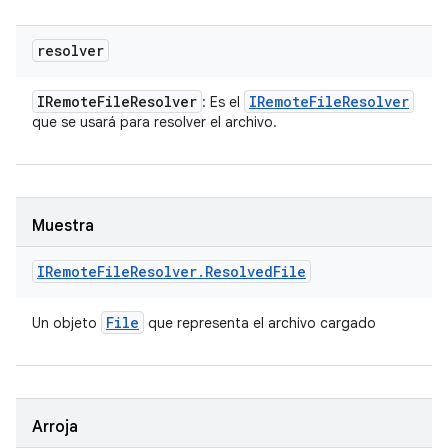
resolver
IRemote
File
Resolver
IRemote
File
Resolver
: Es el
que se usará para resolver el archivo.
Muestra
IRemote
File
Resolver
.
Resolved
File
File
Un objeto
que representa el archivo cargado
Arroja