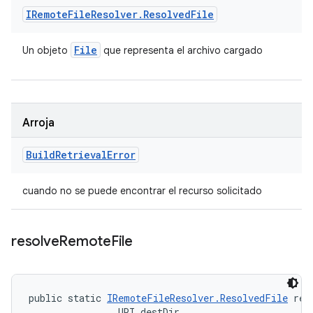
IRemote
File
Resolver
.
Resolved
File
File
Un objeto
que representa el archivo cargado
Arroja
Build
Retrieval
Error
cuando no se puede encontrar el recurso solicitado
resolve
Remote
File
public static 
IRemoteFileResolver.ResolvedFile
 res
                URI destDir, 
