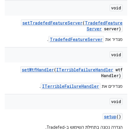
void
set
Tradefed
Feature
Server
(
Tradefed
Feature
Server
server)
TradefedFeatureServer
מגדיר את
.
void
set
Wtf
Handler
(
ITerrible
Failure
Handler
wtf
Handler)
ITerribleFailureHandler
מגדירים את
.
void
setup
()
הגדרה נכונה בתחילת השימוש ב-Tradefed.