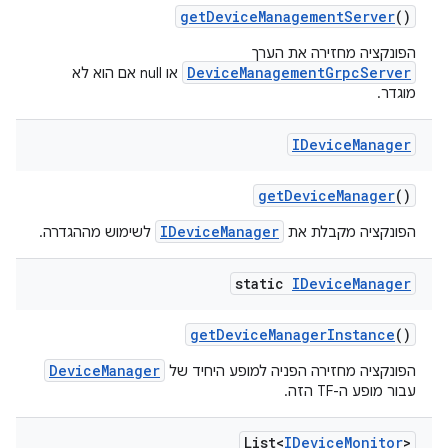
get
Device
Management
Server
()
הפונקציה מחזירה את הערך
DeviceManagementGrpcServer
או null אם הוא לא
מוגדר.
IDevice
Manager
get
Device
Manager
()
IDeviceManager
הפונקציה מקבלת את
לשימוש מההגדרה.
static
IDevice
Manager
get
Device
Manager
Instance
()
DeviceManager
הפונקציה מחזירה הפניה למופע היחיד של
עבור מופע ה-TF הזה.
List<
IDevice
Monitor
>