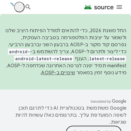
החל משנת 2026, כדי להתאים למודל הפיתוח היציב שלנו
ולשמור על יציבות הפלטפורמה בסביבה העסקית,
נפרסם קוד מקור ב-AOSP ברבעון השני וברבעון הרביעי.
כדי ליצור ולתרום ל-AOSP, צריך להשתמש ב-
android-
latest-release
. הענף
android-latest-release
manifest תמיד יפנה לגרסה האחרונה שנדחפה ל-AOSP.
מידע נוסף זמין במאמר
שינויים ב-AOSP
.
‫Google משתמשת בטכנולוגיית AI כדי לתרגם תוכן
לשפה המועדפת עליך. בתרגומים כאלו עשויות להיות
שגיאות.