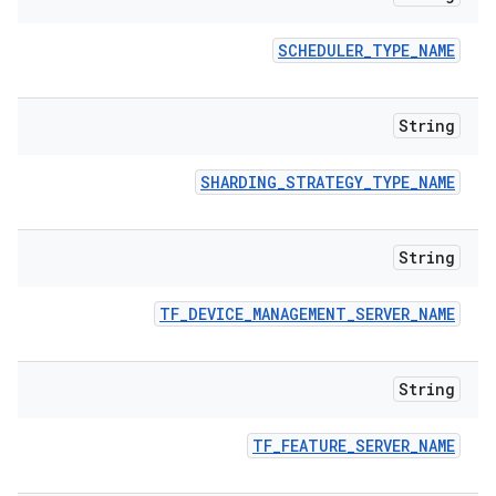
SCHEDULER
_
TYPE
_
NAME
String
SHARDING
_
STRATEGY
_
TYPE
_
NAME
String
TF
_
DEVICE
_
MANAGEMENT
_
SERVER
_
NAME
String
TF
_
FEATURE
_
SERVER
_
NAME