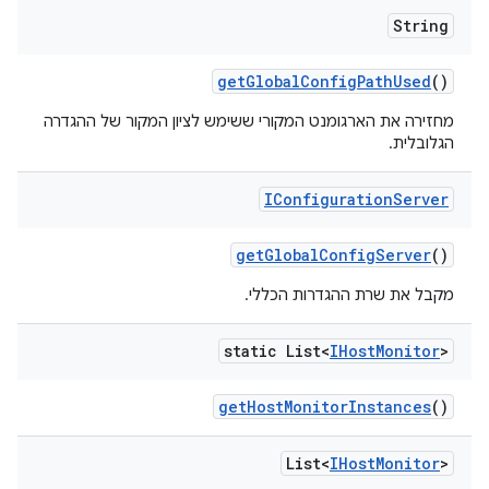
String
get
Global
Config
Path
Used
()
מחזירה את הארגומנט המקורי ששימש לציון המקור של ההגדרה
הגלובלית.
IConfiguration
Server
get
Global
Config
Server
()
מקבל את שרת ההגדרות הכללי.
static List<
IHost
Monitor
>
get
Host
Monitor
Instances
()
List<
IHost
Monitor
>