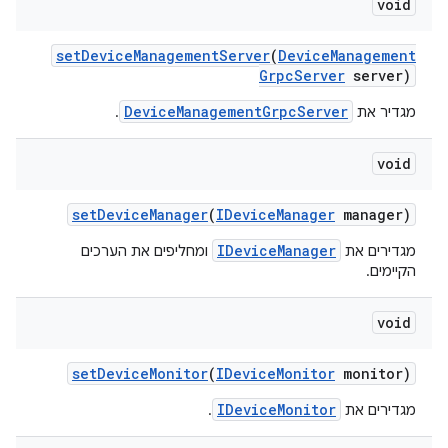
void
set
Device
Management
Server
(
Device
Management
Grpc
Server
server)
DeviceManagementGrpcServer
מגדיר את
.
void
set
Device
Manager
(
IDevice
Manager
manager)
IDeviceManager
מגדירים את
ומחליפים את הערכים
הקיימים.
void
set
Device
Monitor
(
IDevice
Monitor
monitor)
IDeviceMonitor
מגדירים את
.