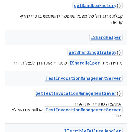
get
Sandbox
Factory
()
קבלת ארגז חול של מפעל שאפשר להשתמש בו כדי להריץ
קריאה
IShard
Helper
get
Sharding
Strategy
()
IShardHelper
מחזירה את
שמגדיר את הדרך לפצל הגדרה.
Test
Invocation
Management
Server
get
Test
Invocation
Management
Sever
()
הפונקציה מחזירה את הערך
TestInvocationManagementServer
או null אם הוא לא
מוגדר.
ITerrible
Failure
Handler