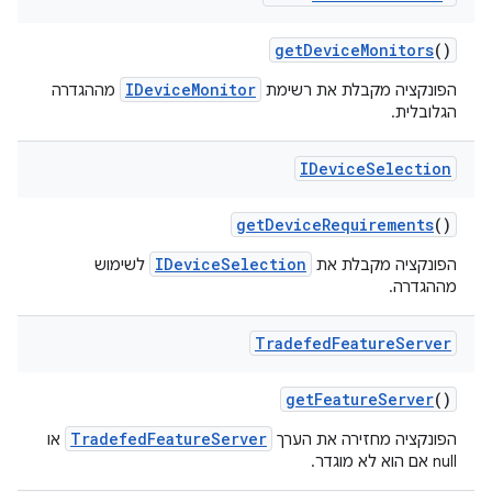
get
Device
Monitors
()
IDeviceMonitor
הפונקציה מקבלת את רשימת
מההגדרה
הגלובלית.
IDevice
Selection
get
Device
Requirements
()
IDeviceSelection
הפונקציה מקבלת את
לשימוש
מההגדרה.
Tradefed
Feature
Server
get
Feature
Server
()
TradefedFeatureServer
הפונקציה מחזירה את הערך
או
null אם הוא לא מוגדר.