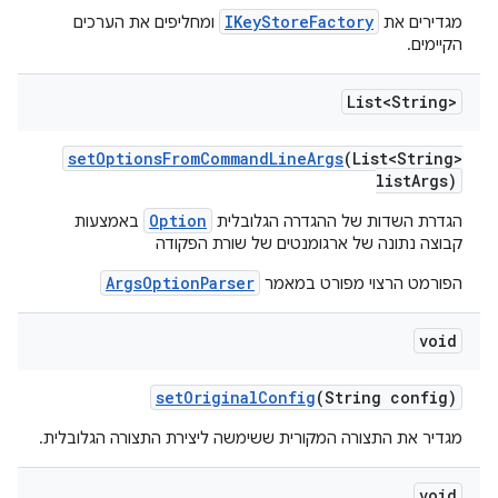
IKeyStoreFactory
מגדירים את
ומחליפים את הערכים
הקיימים.
List<String>
set
Options
From
Command
Line
Args
(List<String>
list
Args)
Option
הגדרת השדות של ההגדרה הגלובלית
באמצעות
קבוצה נתונה של ארגומנטים של שורת הפקודה
ArgsOptionParser
הפורמט הרצוי מפורט במאמר
void
set
Original
Config
(String config)
מגדיר את התצורה המקורית ששימשה ליצירת התצורה הגלובלית.
void