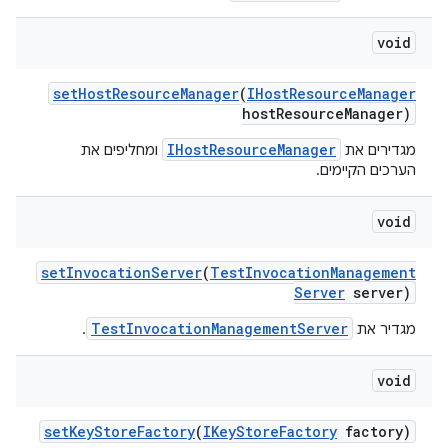
void
set
Host
Resource
Manager
(
IHost
Resource
Manager
host
Resource
Manager)
IHostResourceManager
מגדירים את
ומחליפים את
הערכים הקיימים.
void
set
Invocation
Server
(
Test
Invocation
Management
Server
server)
TestInvocationManagementServer
מגדיר את
.
void
set
Key
Store
Factory
(
IKey
Store
Factory
factory)