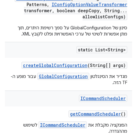
Patterns
,
IConfig
Option
Value
Transformer
transformer
,
boolean deep
Copy
,
String
.
.
.
allowlist
Configs)
סינון של GlobalConfiguration על סמך רשימת היתרים, תוך
מתן אפשרות לשינוי של ערכי האפשרויות ופלט לקובץ XML.
static List<String>
create
Global
Configuration
(String[] args)
GlobalConfiguration
מגדיר את הסינגלטון
עבור מופע ה-
TF הזה.
ICommand
Scheduler
get
Command
Scheduler
()
ICommandScheduler
הפונקציה מקבלת את
לשימוש
מההגדרה.