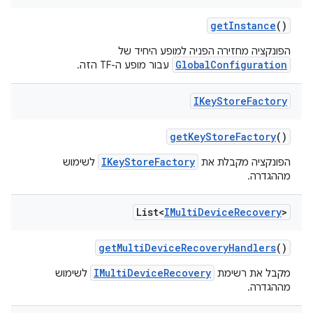
get
Instance
()
הפונקציה מחזירה הפניה למופע היחיד של
GlobalConfiguration
עבור מופע ה-TF הזה.
IKey
Store
Factory
get
Key
Store
Factory
()
IKeyStoreFactory
הפונקציה מקבלת את
לשימוש
מההגדרה.
List<
IMulti
Device
Recovery
>
get
Multi
Device
Recovery
Handlers
()
IMultiDeviceRecovery
מקבל את רשימת
לשימוש
מההגדרה.