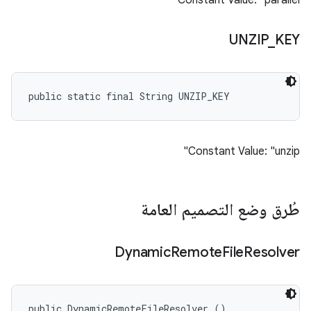
Constant Value: "parallel"
UNZIP
_
KEY
public static final String UNZIP_KEY
Constant Value: "unzip"
طُرق وضع التصميم العامة
Dynamic
Remote
File
Resolver
public DynamicRemoteFileResolver ()