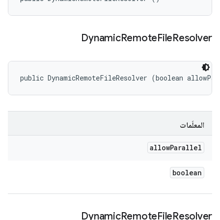
Dynamic
Remote
File
Resolver
public DynamicRemoteFileResolver (boolean allowPar
المعلَمات
allow
Parallel
boolean
Dynamic
Remote
File
Resolver