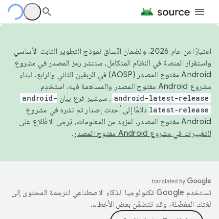
اعتبارًا من عام 2026، ولضمان اتّساق نموذج التطوير الثابت الأساسي
واستقرار المنصة في النظام المتكامل، سننشر رمز المصدر في مشروع
Android مفتوح المصدر (AOSP) في الربعَين الثاني والرابع. لبناء
مشروع Android مفتوح المصدر والمساهمة فيه، استخدِم
android-latest-release
. سيشير فرع بيان
android-
latest-release
دائمًا إلى أحدث إصدار تم نشره في مشروع
Android مفتوح المصدر. لمزيد من المعلومات، يُرجى الاطّلاع على
التغييرات في مشروع Android مفتوح المصدر
.
تستخدم Google تكنولوجيا الذكاء الاصطناعي لترجمة المحتوى إلى
لغتك المفضّلة، وقد تتضمّن بعض الأخطاء.