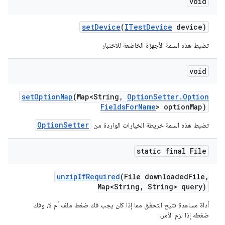
void
set
Device
(
ITest
Device
device)
تضبط هذه السمة الأجهزة الخاضعة للاختبار
void
set
Option
Map
(Map<String
,
Option
Setter
.
Option
Fields
For
Name
> option
Map)
OptionSetter
تضبط هذه السمة خريطة الخيارات الواردة من
static final File
unzip
If
Required
(File downloaded
File
,
Map<String
,
String> query)
أداة مساعدة تتيح التحقّق مما إذا كان يجب فك ضغط ملف أم لا، وفك
ضغطه إذا لزم الأمر.