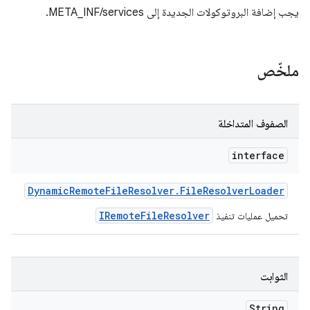
يجب إضافة البروتوكولات الجديدة إلى META_INF/services.
ملخّص
الصفوف المتداخلة
interface
Dynamic
Remote
File
Resolver
.
File
Resolver
Loader
IRemoteFileResolver
تحميل عمليات تنفيذ
الثوابت
String