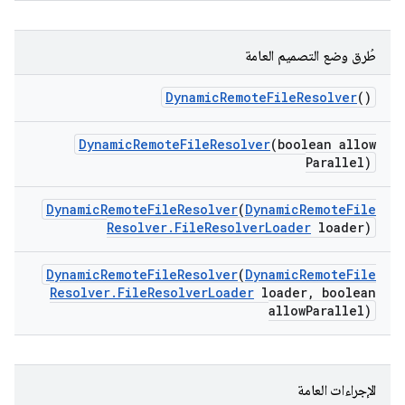
طُرق وضع التصميم العامة
Dynamic
Remote
File
Resolver
()
Dynamic
Remote
File
Resolver
(boolean allow
Parallel)
Dynamic
Remote
File
Resolver
(
Dynamic
Remote
File
Resolver
.
File
Resolver
Loader
loader)
Dynamic
Remote
File
Resolver
(
Dynamic
Remote
File
Resolver
.
File
Resolver
Loader
loader
,
boolean
allow
Parallel)
الإجراءات العامة