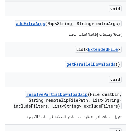
void
add
Extra
Args
(Map<String
,
String> extra
Args)
إضافة وسيطات إضافية لطلب البحث
List<
Extended
File
>
get
Parallel
Downloads
()
void
resolve
Partial
Download
Zip
(File dest
Dir
,
String remote
Zip
File
Path
,
List<String>
include
Filters
,
List<String> exclude
Filters)
تنزيل الملفات التي تتطابق مع الفلاتر المحدّدة في ملف ZIP بعيد