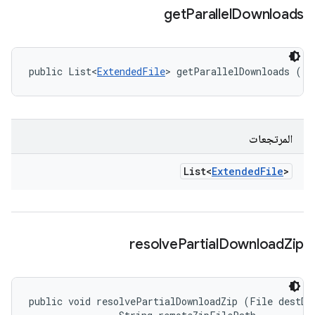
get
Parallel
Downloads
public List<
ExtendedFile
> getParallelDownloads ()
المرتجعات
List<
Extended
File
>
resolve
Partial
Download
Zip
public void resolvePartialDownloadZip (File destDir