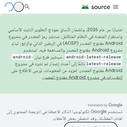
اعتبارًا من عام 2026، ولضمان اتّساق نموذج التطوير الثابت الأساسي
واستقرار المنصة في النظام المتكامل، سننشر رمز المصدر في مشروع
Android مفتوح المصدر (AOSP) في الربعَين الثاني والرابع. لبناء
مشروع Android مفتوح المصدر والمساهمة فيه، استخدِم
android-latest-release
. سيشير فرع بيان
android-
latest-release
دائمًا إلى أحدث إصدار تم نشره في مشروع
Android مفتوح المصدر. لمزيد من المعلومات، يُرجى الاطّلاع على
التغييرات في مشروع Android مفتوح المصدر
.
تستخدم Google تكنولوجيا الذكاء الاصطناعي لترجمة المحتوى إلى
لغتك المفضّلة، وقد تتضمّن بعض الأخطاء.