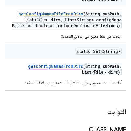
get
Config
Names
File
From
Dirs
(String sub
Path
,
List<File> dirs
,
List<String> config
Name
Patterns
,
boolean include
Duplicate
File
Names)
البحث عن نمط معيّن في الدلائل المحدّدة
static Set<String>
get
Config
Names
From
Dirs
(String sub
Path
,
List<File> dirs)
أداة مساعدة للحصول على ملفات إعداد الاختبار من الأدلة المحدّدة
الثوابت
CLASS
_
NAME