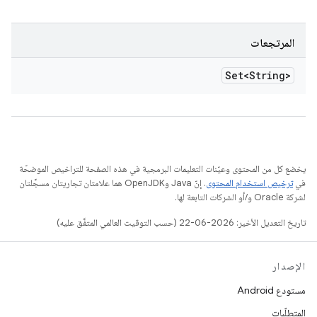
المرتجعات
Set<String>
يخضع كل من المحتوى وعيّنات التعليمات البرمجية في هذه الصفحة للتراخيص الموضحّة
في
ترخيص استخدام المحتوى
. إنّ Java وOpenJDK هما علامتان تجاريتان مسجَّلتان
لشركة Oracle و/أو الشركات التابعة لها.
تاريخ التعديل الأخير: 2026-06-22 (حسب التوقيت العالمي المتفَّق عليه)
الإصدار
مستودع Android
المتطلّبات