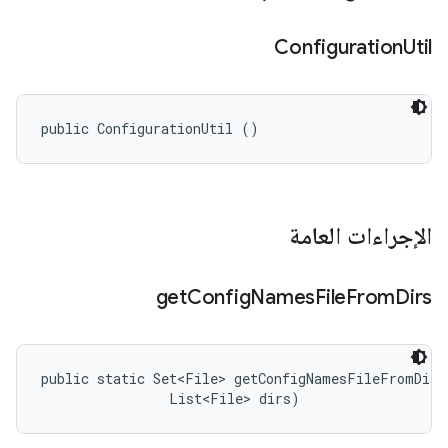
Configuration
Util
public ConfigurationUtil ()
الإجراءات العامة
get
Config
Names
File
From
Dirs
public static Set<File> getConfigNamesFileFromDirs
                List<File> dirs)