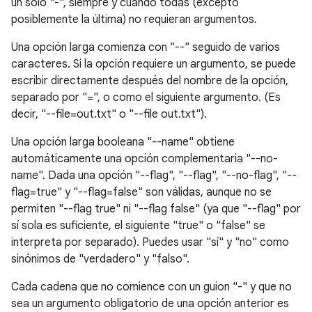
un solo "-", siempre y cuando todas (excepto
posiblemente la última) no requieran argumentos.
Una opción larga comienza con "--" seguido de varios
caracteres. Si la opción requiere un argumento, se puede
escribir directamente después del nombre de la opción,
separado por "=", o como el siguiente argumento. (Es
decir, "--file=out.txt" o "--file out.txt").
Una opción larga booleana "--name" obtiene
automáticamente una opción complementaria "--no-
name". Dada una opción "--flag", "--flag", "--no-flag", "--
flag=true" y "--flag=false" son válidas, aunque no se
permiten "--flag true" ni "--flag false" (ya que "--flag" por
sí sola es suficiente, el siguiente "true" o "false" se
interpreta por separado). Puedes usar "sí" y "no" como
sinónimos de "verdadero" y "falso".
Cada cadena que no comience con un guion "-" y que no
sea un argumento obligatorio de una opción anterior es