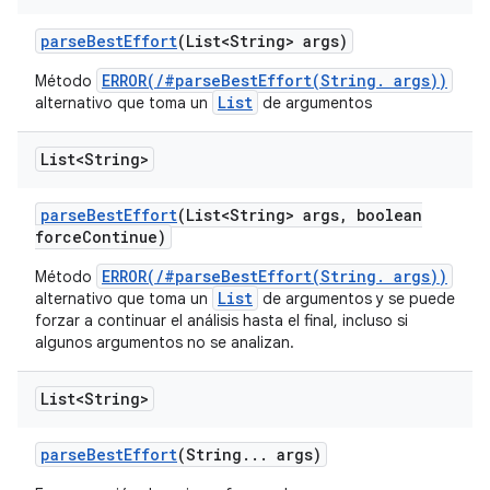
parse
Best
Effort
(List<String> args)
ERROR(/#parseBestEffort(String. args))
Método
List
alternativo que toma un
de argumentos
List<String>
parse
Best
Effort
(List<String> args
,
boolean
force
Continue)
ERROR(/#parseBestEffort(String. args))
Método
List
alternativo que toma un
de argumentos y se puede
forzar a continuar el análisis hasta el final, incluso si
algunos argumentos no se analizan.
List<String>
parse
Best
Effort
(String
.
.
.
args)