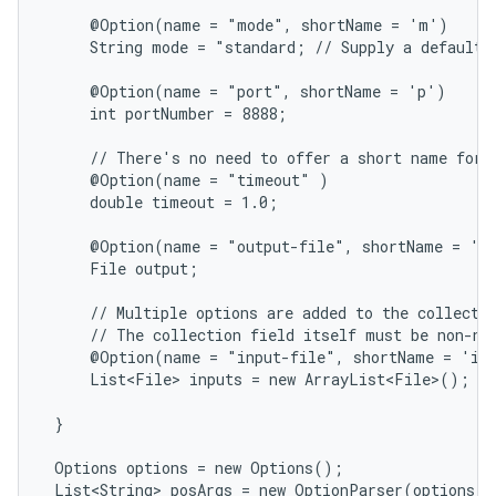
     @Option(name = "mode", shortName = 'm')

     String mode = "standard; // Supply a default j
     @Option(name = "port", shortName = 'p')

     int portNumber = 8888;

     // There's no need to offer a short name for r
     @Option(name = "timeout" )

     double timeout = 1.0;

     @Option(name = "output-file", shortName = 'o'
     File output;

     // Multiple options are added to the collectio
     // The collection field itself must be non-nul
     @Option(name = "input-file", shortName = 'i')
     List<File> inputs = new ArrayList<File>();

 }

 Options options = new Options();

 List<String> posArgs = new OptionParser(options).