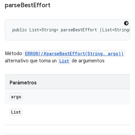
parse
Best
Effort
public List<String> parseBestEffort (List<String> 
Método
ERROR(/#parseBestEffort(String. args))
alternativo que toma un
List
de argumentos
Parámetros
args
List