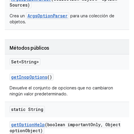
Sources)
ArgsOptionParser
Crea un
para una colección de
objetos.
Métodos públicos
Set<String>
get
Inop
Options
()
Devuelve el conjunto de opciones que no cambiaron
ningún valor predeterminado.
static String
get
Option
Help
(boolean important
Only
,
Object
option
Object)