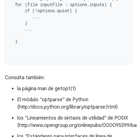
 for (File inputFile : options.inputs) {

     if (!options.quiet) {

        ...

     }

     ...

 }

Consulta también:
la página man de getopt(1)
El módulo "optparse" de Python
(http://docs.python.org/library/optparse.html)
los "Lineamientos de sintaxis de utilidad" de POSIX
(http://www.opengroup.org/onlinepubs/000095399/b
los "Estándares para interfaces de línea de