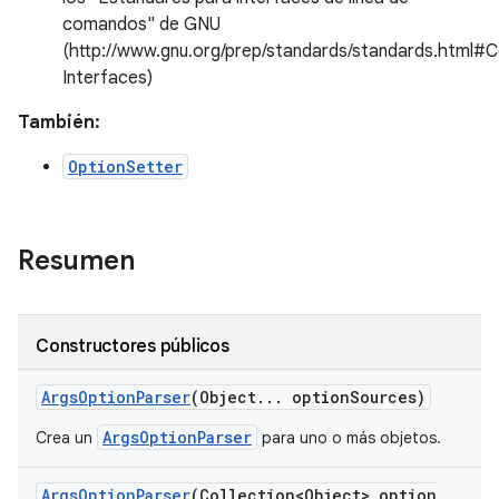
comandos" de GNU
(http://www.gnu.org/prep/standards/standards.htm
Interfaces)
También:
OptionSetter
Resumen
Constructores públicos
Args
Option
Parser
(Object
.
.
.
option
Sources)
ArgsOptionParser
Crea un
para uno o más objetos.
Args
Option
Parser
(Collection<Object> option