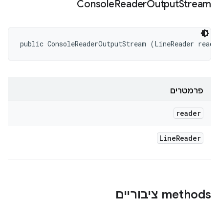
Console
Reader
Output
Stream
public ConsoleReaderOutputStream (LineReader reade
פרמטרים
reader
Line
Reader
‫methods ציבוריים