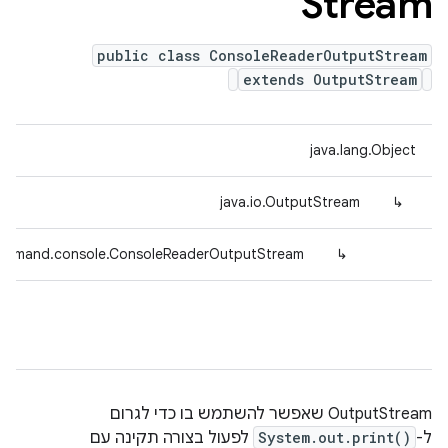
Stream
public class ConsoleReaderOutputStream
extends OutputStream
java.lang.Object
java.io.OutputStream
↳
command.console.ConsoleReaderOutputStream
↳
‫OutputStream שאפשר להשתמש בו כדי לגרום
ל-
System.out.print()
לפעול בצורה תקינה עם