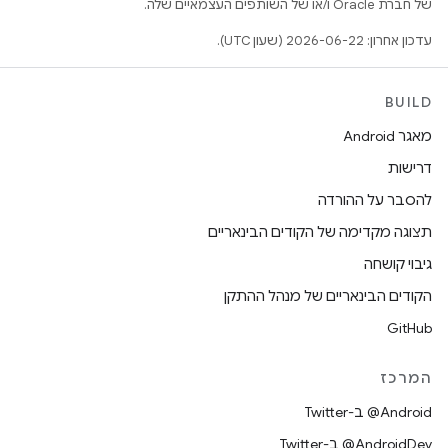
של חברת Oracle ו/או של השותפים העצמאיים שלה.
עדכון אחרון: 2026-06-22 (שעון UTC).
BUILD
מאגר Android
דרישות
להסבר על ההורדה
תצוגה מקדימה של הקודים הבינאריים
גיבוי קושחה
הקודים הבינאריים של מנהל ההתקן
GitHub
המרכז
‎@Android ב-Twitter
‎@AndroidDev ב-Twitter