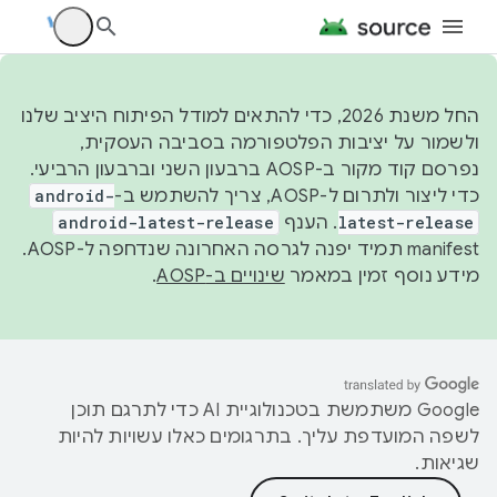
החל משנת 2026, כדי להתאים למודל הפיתוח היציב שלנו
ולשמור על יציבות הפלטפורמה בסביבה העסקית,
נפרסם קוד מקור ב-AOSP ברבעון השני וברבעון הרביעי.
כדי ליצור ולתרום ל-AOSP, צריך להשתמש ב-
android-
latest-release
. הענף
android-latest-release
manifest תמיד יפנה לגרסה האחרונה שנדחפה ל-AOSP.
מידע נוסף זמין במאמר
שינויים ב-AOSP
.
‫Google משתמשת בטכנולוגיית AI כדי לתרגם תוכן
לשפה המועדפת עליך. בתרגומים כאלו עשויות להיות
שגיאות.