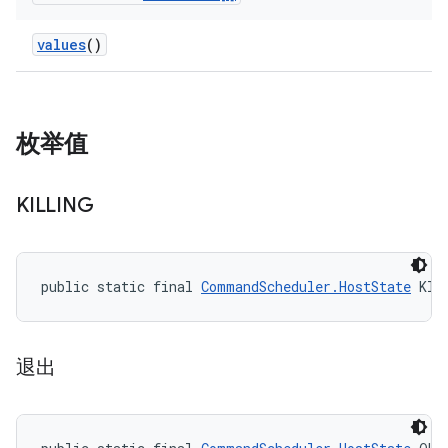
values
()
枚举值
KILLING
public static final 
CommandScheduler.HostState
 KIL
退出