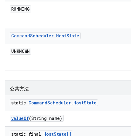
RUNNING
Command
Scheduler
.
Host
State
UNKNOWN
公共方法
static
Command
Scheduler
.
Host
State
value
Of
(String name)
static final
Host
State[]