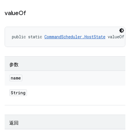
value
Of
public static 
CommandScheduler.HostState
 valueOf (
参数
name
String
返回