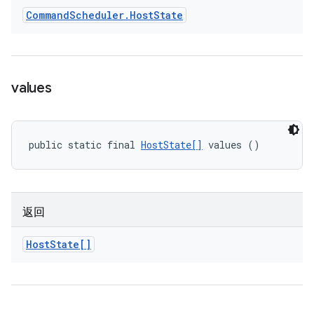
Command
Scheduler
.
Host
State
values
public static final 
HostState[]
 values ()
返回
Host
State[]