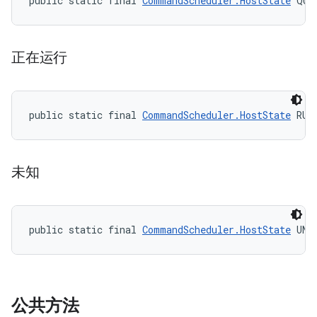
public static final 
CommandScheduler.HostState
 QUI
正在运行
public static final 
CommandScheduler.HostState
 RUN
未知
public static final 
CommandScheduler.HostState
 UNK
公共方法