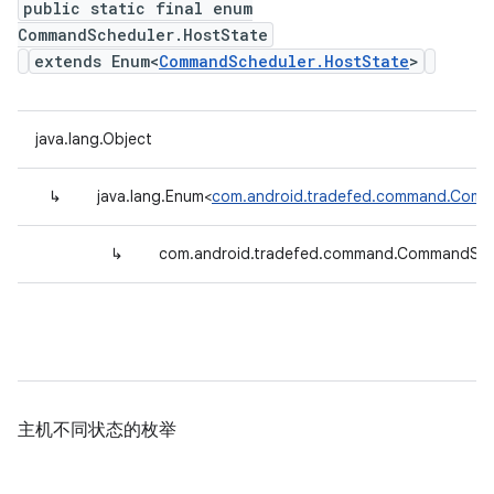
public static final enum
CommandScheduler.HostState
extends Enum<
CommandScheduler.HostState
>
java.lang.Object
↳
java.lang.Enum<
com.android.tradefed.command.Comm
↳
com.android.tradefed.command.CommandSch
主机不同状态的枚举