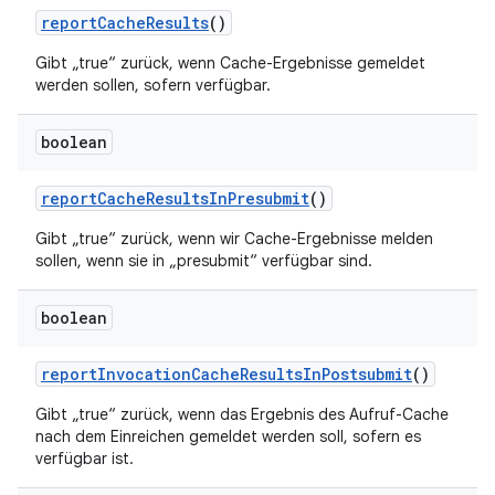
report
Cache
Results
()
Gibt „true“ zurück, wenn Cache-Ergebnisse gemeldet
werden sollen, sofern verfügbar.
boolean
report
Cache
Results
In
Presubmit
()
Gibt „true“ zurück, wenn wir Cache-Ergebnisse melden
sollen, wenn sie in „presubmit“ verfügbar sind.
boolean
report
Invocation
Cache
Results
In
Postsubmit
()
Gibt „true“ zurück, wenn das Ergebnis des Aufruf-Cache
nach dem Einreichen gemeldet werden soll, sofern es
verfügbar ist.