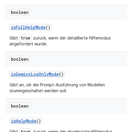
boolean
is
Full
Help
Mode
()
true
Gibt
zurück, wenn der detaillierte Hilfemodus
angefordert wurde.
boolean
is
Gemini
Log
Only
Mode
()
Gibt an, ob die Prompt-Ausführung von Modellen
stummgeschaltet werden soll.
boolean
is
Help
Mode
()
true
Gibt
zurück, wenn der abgekürzte Hilfemodus