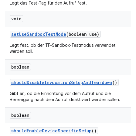
Legt das Test-Tag für den Aufruf fest.
void
set
Use
Sandbox
Test
Mode
(boolean use)
Legt fest, ob der TF-Sandbox-Testmodus verwendet
werden soll.
boolean
should
Disable
Invocation
Setup
And
Teardown
()
Gibt an, ob die Einrichtung vor dem Aufruf und die
Bereinigung nach dem Aufruf deaktiviert werden sollen.
boolean
should
Enable
Device
Specific
Setup
()