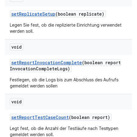
set
Replicate
Setup
(boolean replicate)
Legen Sie fest, ob die replizierte Einrichtung verwendet
werden soll.
void
set
Report
Invocation
Complete
(boolean report
Invocation
Complete
Logs)
Festlegen, ob die Logs bis zum Abschluss des Aufrufs
gemeldet werden sollen
void
set
Report
Test
Case
Count
(boolean report)
Legt fest, ob die Anzahl der Testläufe nach Testtypen
gemeldet werden soll.