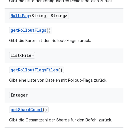
Gibt die Liste der konfigurierten Remotedateien zurück.
Multi
Map
<String
,
String>
get
Rollout
Flags
()
Gibt die Karte mit den Rollout-Flags zurück.
List<File>
get
Rollout
Flags
Files
()
Gibt eine Liste von Dateien mit Rollout-Flags zurück.
Integer
get
Shard
Count
()
Gibt die Gesamtzahl der Shards für den Befehl zurück.