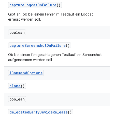
capture
Logcat
On
Failure
()
Gibt an, ob bei einem Fehler im Testlauf ein Logcat
erfasst werden soll.
boolean
capture
Screenshot
On
Failure
()
Ob bei einem fehlgeschlagenen Testlauf ein Screenshot
aufgenommen werden soll
ICommand
Options
clone
()
boolean
delegated
Early
Device
Release
()