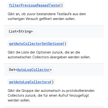
filter
Previous
Passed
Tests
()
Gibt an, ob zuvor bestandene Testläufe aus dem
vorherigen Versuch gefiltert werden sollen.
List<String>
get
Auto
Collector
Set
Options
()
Gibt die Liste der Optionen zurück, die an die
automatischen Collectors übergeben werden sollen.
Set<
Auto
Log
Collector
>
get
Auto
Log
Collectors
()
Gibt die Gruppe der automatisch zu protokollierenden
Collectors zurück, die für einen Aufruf hinzugefügt
werden sollen.