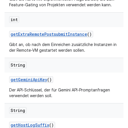
Feature-Gating von Projekten verwendet werden kann.
int
get
Extra
Remote
Postsubmit
Instance
()
Gibt an, ob nach dem Einreichen zusätzliche Instanzen in
der Remote-VM gestartet werden sollen.
String
get
Gemini
Api
Key
()
Der API-Schlüssel, der für Gemini API-Promptanfragen
verwendet werden soll.
String
get
Host
Log
Suffix
()