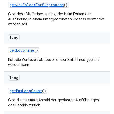
get
Jdk
Folder
For
Subprocess
()
Gibt den JDK-Ordner zurück, der beim Forken der
Ausführung in einem untergeordneten Prozess verwendet
werden soll.
long
get
Loop
Time
()
Ruft die Wartezeit ab, bevor dieser Befehl neu geplant
werden kann.
long
get
Max
Loop
Count
()
Gibt die maximale Anzahl der geplanten Ausführungen
des Befehls zurück.