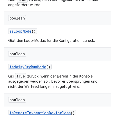
angefordert wurde.
boolean
is
Loop
Mode
()
Gibt den Loop-Modus für die Konfiguration zurück.
boolean
is
Noisy
Dry
Run
Mode
()
true
Gib
zurück, wenn der Befehl in der Konsole
ausgegeben werden soll, bevor er
übersprungen
und
nicht der Warteschlange hinzugefügt wird.
boolean
is
Remote
Invocation
Deviceless
()