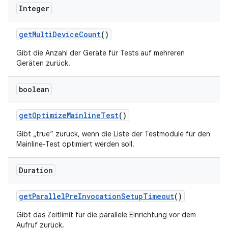
Integer
get
Multi
Device
Count
()
Gibt die Anzahl der Geräte für Tests auf mehreren
Geräten zurück.
boolean
get
Optimize
Mainline
Test
()
Gibt „true“ zurück, wenn die Liste der Testmodule für den
Mainline-Test optimiert werden soll.
Duration
get
Parallel
Pre
Invocation
Setup
Timeout
()
Gibt das Zeitlimit für die parallele Einrichtung vor dem
Aufruf zurück.