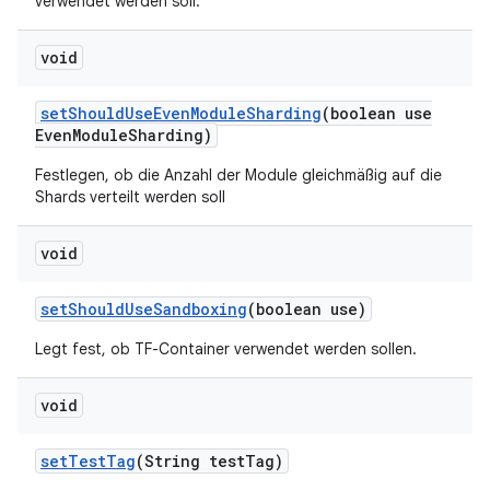
verwendet werden soll.
void
set
Should
Use
Even
Module
Sharding
(boolean use
Even
Module
Sharding)
Festlegen, ob die Anzahl der Module gleichmäßig auf die
Shards verteilt werden soll
void
set
Should
Use
Sandboxing
(boolean use)
Legt fest, ob TF-Container verwendet werden sollen.
void
set
Test
Tag
(String test
Tag)