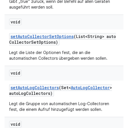
Gibt „true“ zurück, wenn der Befehl auf allen Geräten
ausgeführt werden soll.
void
set
Auto
Collector
Set
Options
(List<String> auto
Collector
Set
Options)
Legt die Liste der Optionen fest, die an die
automatischen Collectors übergeben werden sollen.
void
set
Auto
Log
Collectors
(Set<
Auto
Log
Collector
>
auto
Log
Collectors)
Legt die Gruppe von automatischen Log-Collectoren
fest, die einem Aufruf hinzugefügt werden sollen.
void