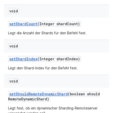
void
set
Shard
Count
(Integer shard
Count)
Legt die Anzahl der Shards für den Befehl fest.
void
set
Shard
Index
(Integer shard
Index)
Legt den Shard-Index für den Befehl fest.
void
set
Should
Remote
Dynamic
Shard
(boolean should
Remote
Dynamic
Shard)
Legt fest, ob ein dynamischer Sharding-Remoteserver