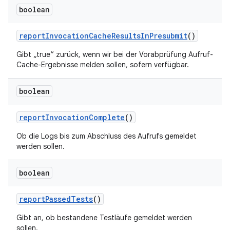
boolean
report
Invocation
Cache
Results
In
Presubmit
()
Gibt „true“ zurück, wenn wir bei der Vorabprüfung Aufruf-
Cache-Ergebnisse melden sollen, sofern verfügbar.
boolean
report
Invocation
Complete
()
Ob die Logs bis zum Abschluss des Aufrufs gemeldet
werden sollen.
boolean
report
Passed
Tests
()
Gibt an, ob bestandene Testläufe gemeldet werden
sollen.