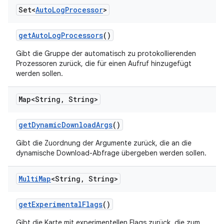
Set<
Auto
Log
Processor
>
get
Auto
Log
Processors
()
Gibt die Gruppe der automatisch zu protokollierenden
Prozessoren zurück, die für einen Aufruf hinzugefügt
werden sollen.
Map<String
,
String>
get
Dynamic
Download
Args
()
Gibt die Zuordnung der Argumente zurück, die an die
dynamische Download-Abfrage übergeben werden sollen.
Multi
Map
<String
,
String>
get
Experimental
Flags
()
Gibt die Karte mit experimentellen Flags zurück, die zum