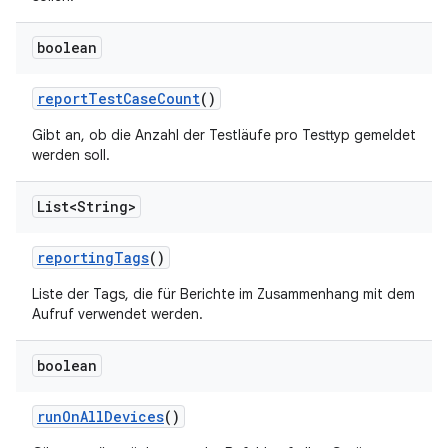
boolean
report
Test
Case
Count
()
Gibt an, ob die Anzahl der Testläufe pro Testtyp gemeldet
werden soll.
List<String>
reporting
Tags
()
Liste der Tags, die für Berichte im Zusammenhang mit dem
Aufruf verwendet werden.
boolean
run
On
All
Devices
()