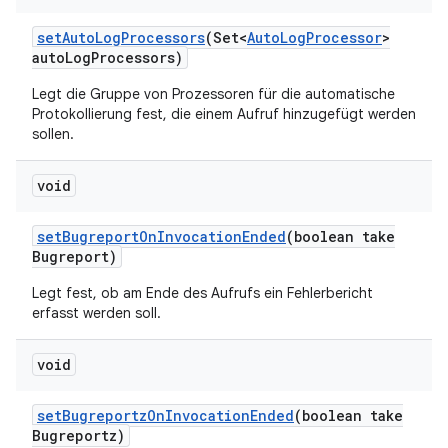
set
Auto
Log
Processors
(Set<
Auto
Log
Processor
>
auto
Log
Processors)
Legt die Gruppe von Prozessoren für die automatische
Protokollierung fest, die einem Aufruf hinzugefügt werden
sollen.
void
set
Bugreport
On
Invocation
Ended
(boolean take
Bugreport)
Legt fest, ob am Ende des Aufrufs ein Fehlerbericht
erfasst werden soll.
void
set
Bugreportz
On
Invocation
Ended
(boolean take
Bugreportz)