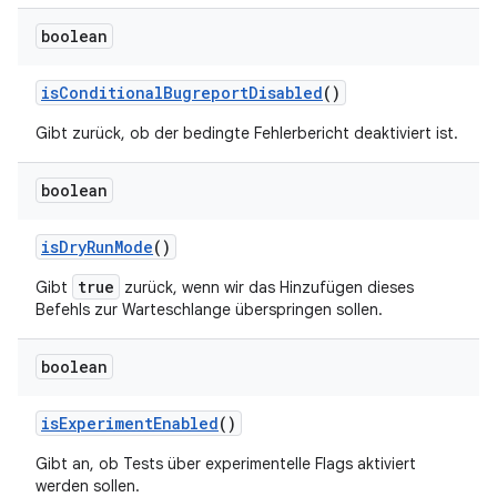
boolean
is
Conditional
Bugreport
Disabled
()
Gibt zurück, ob der bedingte Fehlerbericht deaktiviert ist.
boolean
is
Dry
Run
Mode
()
true
Gibt
zurück, wenn wir das Hinzufügen dieses
Befehls zur Warteschlange
überspringen
sollen.
boolean
is
Experiment
Enabled
()
Gibt an, ob Tests über experimentelle Flags aktiviert
werden sollen.