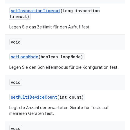
set
Invocation
Timeout
(Long invocation
Timeout)
Legen Sie das Zeitlimit für den Aufruf fest.
void
set
Loop
Mode
(boolean loop
Mode)
Legen Sie den Schleifenmodus für die Konfiguration fest.
void
set
Multi
Device
Count
(int count)
Legt die Anzahl der erwarteten Geräte für Tests auf
mehreren Geräten fest.
void