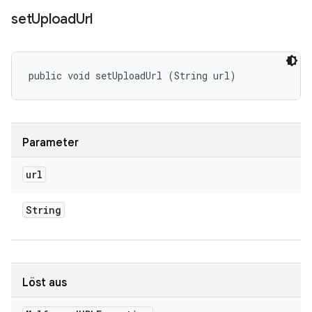
set
Upload
Url
public void setUploadUrl (String url)
Parameter
url
String
Löst aus