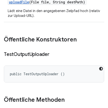
upload
File
(File file
,
String dest
Path)
Lädt eine Datei in den angegebenen Zielpfad hoch (relativ
zur Upload-URL).
Öffentliche Konstruktoren
Test
Output
Uploader
public TestOutputUploader ()
Öffentliche Methoden