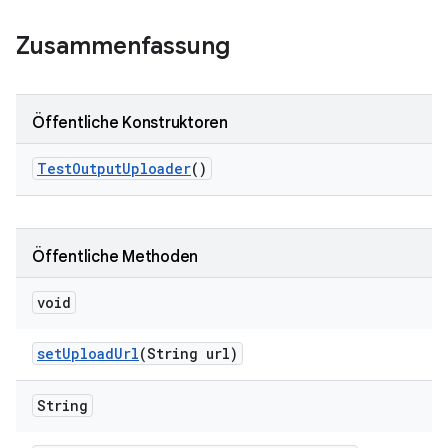
Zusammenfassung
Öffentliche Konstruktoren
Test
Output
Uploader
()
Öffentliche Methoden
void
set
Upload
Url
(String url)
String