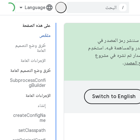
/
على هذه الصفحة
ملخّص
كامل، سننشر رمز المصدر في
طُرق وضع التصميم
العامة
صدار تم نشره في مشروع
الإجراءات العامة
.
طُرق وضع التصميم العامة
SubprocessConfi
gBuilder
الإجراءات العامة
إنشاء
createConfigNa
me
setClasspath