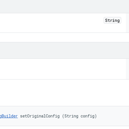
String
gBuilder
 setOriginalConfig (String config)