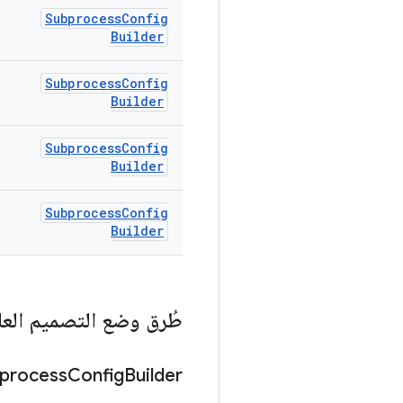
Subprocess
Config
Builder
Subprocess
Config
Builder
Subprocess
Config
Builder
Subprocess
Config
Builder
طُرق وضع التصميم العا
process
Config
Builder