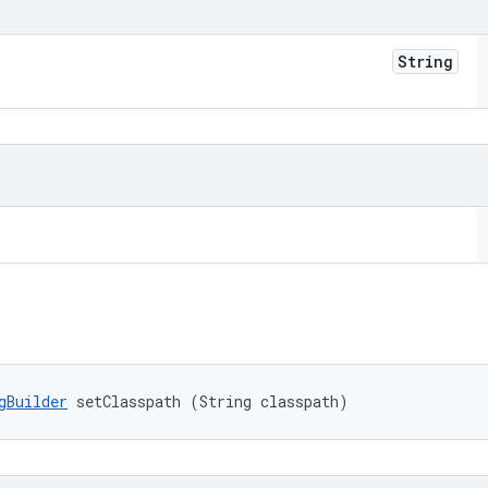
String
gBuilder
 setClasspath (String classpath)