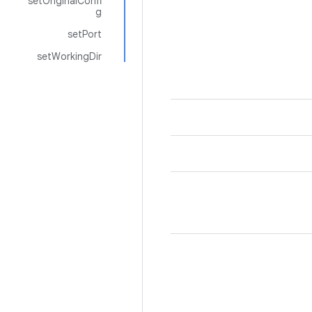
setOriginalConfi
g
setPort
setWorkingDir