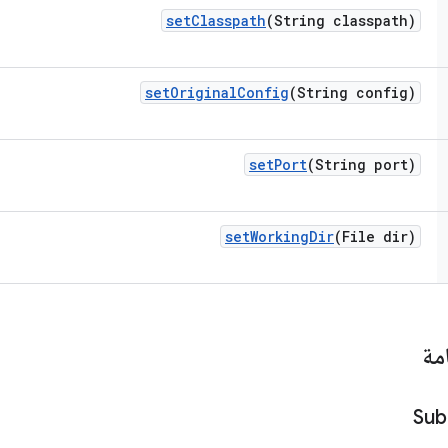
set
Classpath
(String classpath)
set
Original
Config
(String config)
set
Port
(String port)
set
Working
Dir
(File dir)
مة
Sub