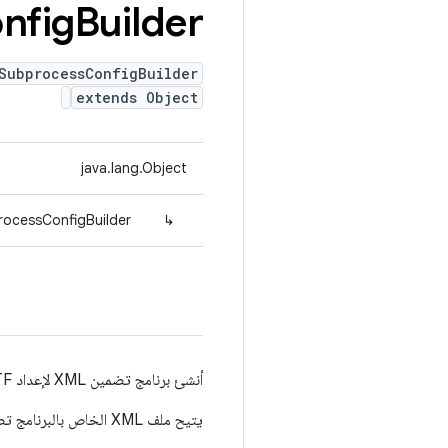
nfig
Builder
SubprocessConfigBuilder
extends Object
java.lang.Object
rocessConfigBuilder
↳
أنشئ برنامج تضمين XML لإعداد TF حالي.
يتيح ملف XML الخاص بالبرنامج تضمين تقارير العمليات الفرعية في إعدادات TensorFlow الحالية.