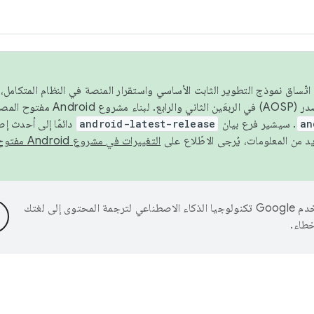
 عام 2026، ولضمان اتّساق نموذج التطوير الثابت الأساسي واستقرار المنصة في النظام المت
an
. سيشير فرع بيان
android-latest-release
دائمًا إلى أحدث إ
التغييرات في مشروع Android مفتوح المصدر
تستخدم Google تكنولوجيا الذكاء الاصطناعي لترجمة المحتوى إلى لغتك
خطاء.