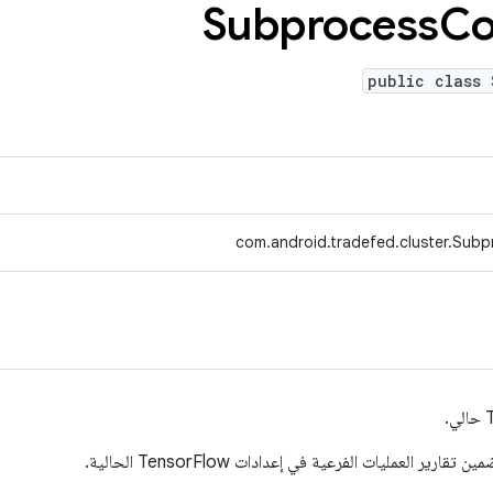
Subprocess
Co
public class 
com.android.tradefed.cluster.Subp