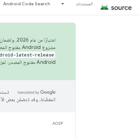
المستندات
Android Code Search
اعتبارًا من
مشروع Android مفتوح المصدر (AOSP) في الربعَين الثاني والرابع. لبناء مشروع Android مفتوح المصدر والمساهمة فيه، استخدِم
droid-latest-release
Android مفتوح المصدر. لمزيد من المعلومات، يُرجى الاطّلاع على
المفضّلة، وقد تتضمّن بعض الأ
AOSP