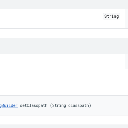
String
gBuilder
 setClasspath (String classpath)