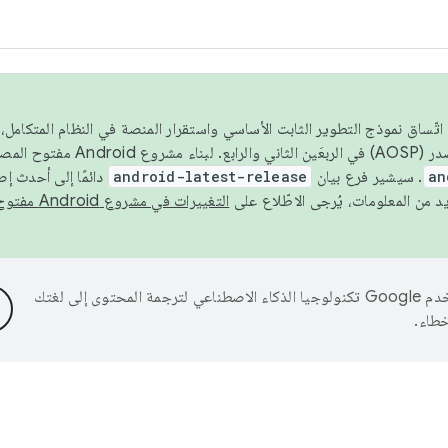
 عام 2026، ولضمان اتّساق نموذج التطوير الثابت الأساسي واستقرار المنصة في النظام المت
an
. سيشير فرع بيان
android-latest-release
دائمًا إلى أحدث إ
التغييرات في مشروع Android مفتوح المصدر
تستخدم Google تكنولوجيا الذكاء الاصطناعي لترجمة المحتوى إلى لغتك
خطاء.