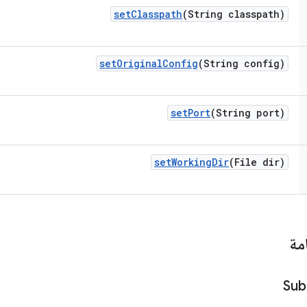
set
Classpath
(String classpath)
set
Original
Config
(String config)
set
Port
(String port)
set
Working
Dir
(File dir)
مة
Sub