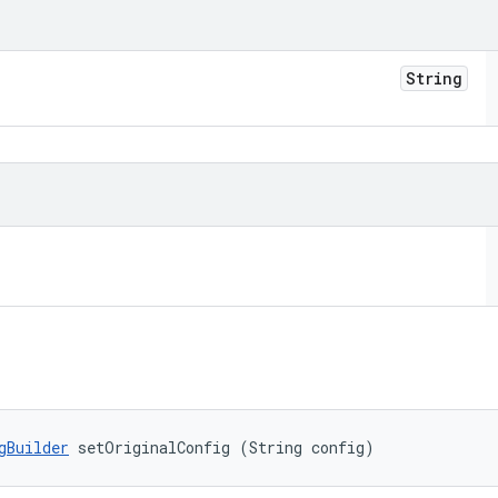
String
gBuilder
 setOriginalConfig (String config)