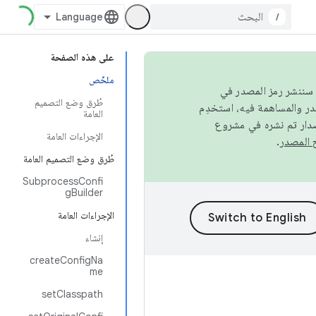
/
على هذه الصفحة
ملخّص
كامل، سننشر رمز المصدر في
طُرق وضع التصميم
العامة
صدار تم نشره في مشروع
الإجراءات العامة
.
طُرق وضع التصميم العامة
SubprocessConfi
gBuilder
الإجراءات العامة
إنشاء
createConfigNa
me
setClasspath