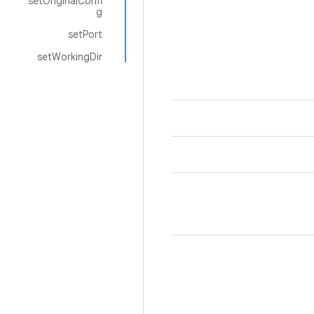
setOriginalConfi
g
setPort
setWorkingDir