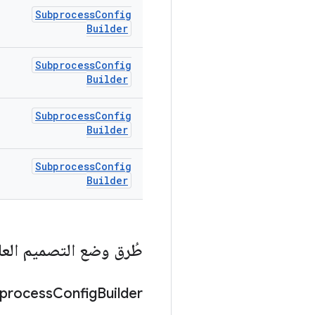
Subprocess
Config
Builder
Subprocess
Config
Builder
Subprocess
Config
Builder
Subprocess
Config
Builder
طُرق وضع التصميم العا
process
Config
Builder