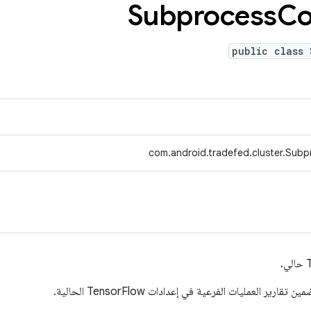
Subprocess
Co
public class 
com.android.tradefed.cluster.Subp