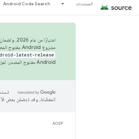
المستندات
Android Code Search
اعتبارًا من
مشروع Android مفتوح المصدر (AOSP) في الربعَين الثاني والرابع. لبناء مشروع Android مفتوح المصدر والمساهمة فيه، استخدِم
droid-latest-release
Android مفتوح المصدر. لمزيد من المعلومات، يُرجى الاطّلاع على
المفضّلة، وقد تتضمّن بعض الأ
AOSP