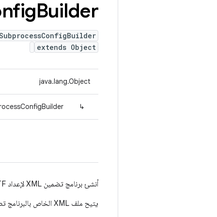
nfig
Builder
SubprocessConfigBuilder
extends Object
java.lang.Object
rocessConfigBuilder
↳
أنشئ برنامج تضمين XML لإعداد TF حالي.
يتيح ملف XML الخاص بالبرنامج تضمين تقارير العمليات الفرعية في إعدادات TensorFlow الحالية.