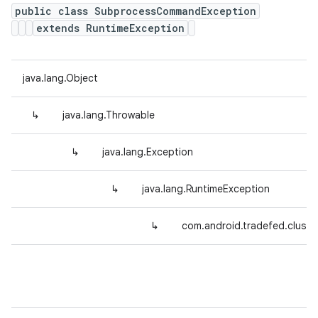
public class SubprocessCommandException
extends RuntimeException
java.lang.Object
↳
java.lang.Throwable
↳
java.lang.Exception
↳
java.lang.RuntimeException
↳
com.android.tradefed.clus