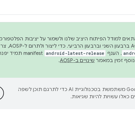
 2026, כדי להתאים למודל הפיתוח היציב שלנו ולשמור על יציבות הפלט
נפרסם קוד מקור ב-AOSP 
andr
. הענף
android-latest-release
manifest תמי
שינויים ב-AOSP
.
‫Google משתמשת בטכנולוגיית AI כדי לתרגם תוכן לשפה
 כאלו עשויות להיות שגיאות.