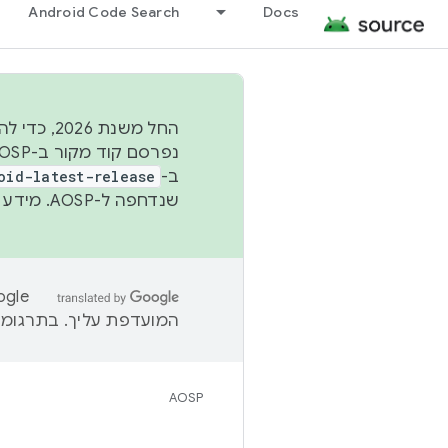
Android Code Search
Docs
החל משנת
ב-
oid-latest-release
שנדחפה ל-AOSP. מידע נוסף זמין במאמר
המועדפת עליך. בתרגומים
AOSP