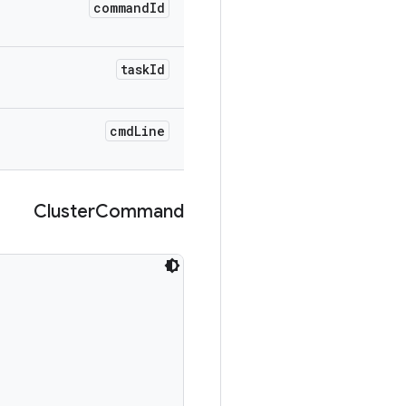
command
Id
task
Id
cmd
Line
Cluster
Command