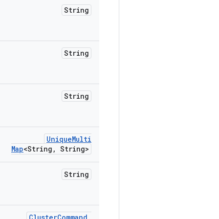
String
String
String
Unique
Multi
Map
<String
,
String>
String
Cluster
Command
.