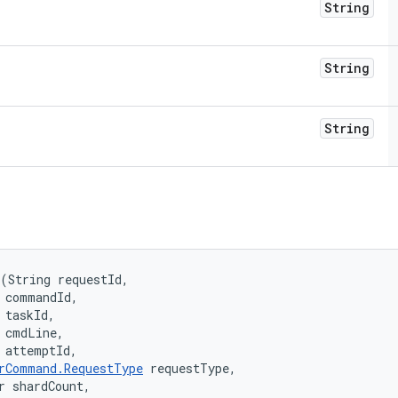
String
String
String
(String requestId, 

 commandId, 

 taskId, 

 cmdLine, 

 attemptId, 

rCommand.RequestType
 requestType, 

r shardCount, 
