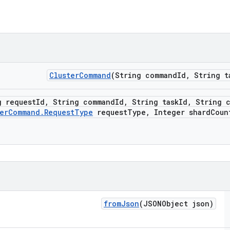
Cluster
Command
(String command
Id
,
String t
g request
Id
,
String command
Id
,
String task
Id
,
String 
er
Command
.
Request
Type
request
Type
,
Integer shard
Coun
from
Json
(JSONObject json)