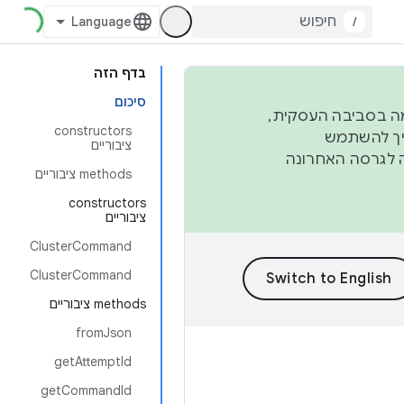
/
בדף הזה
סיכום
פורמה בסביבה העסקית,
‫constructors
ברבעון השני וברבעון הרביעי. כדי ליצור ולתרום ל-AOSP, צריך להשתמש
ציבוריים
ד יפנה לגרסה האחרונה
‫methods ציבוריים
‫constructors
ציבוריים
ClusterCommand
ClusterCommand
‫methods ציבוריים
fromJson
getAttemptId
getCommandId