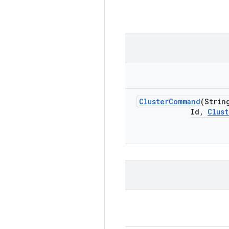
Cluster
Command
(Strin
Id
,
Clust