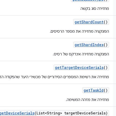
מחזירה סוג בקשה
get
Shard
Count
()
הפונקציה מחזירה את מספר הרסיסים.
get
Shard
Index
()
הפונקציה מחזירה אינדקס של רסיס.
get
Target
Device
Serials
()
מחזירה את רשימת המספרים הסידוריים של מכשירי היעד שהפקודה הזו
get
Task
Id
()
מחזירה את מזהה המשימה.
get
Device
Serials
(List<String> target
Device
Serials)