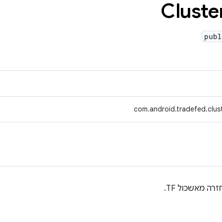
Cluste
publ
com.android.tradefed.clu
ה מאשכול TF.