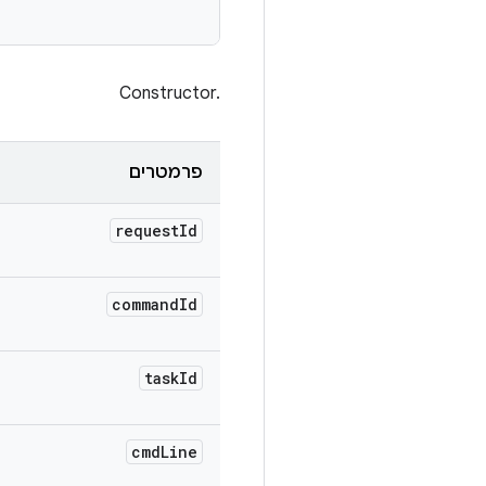
Constructor.‎
פרמטרים
request
Id
command
Id
task
Id
cmd
Line