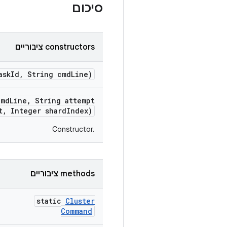
סיכום
‫constructors ציבוריים
ask
Id
,
String cmd
Line)
cmd
Line
,
String attempt
t
,
Integer shard
Index)
Constructor.‎
‫methods ציבוריים
static
Cluster
Command