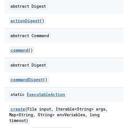
abstract Digest
action
Digest
()
abstract Command
command
()
abstract Digest
command
Digest
()
static
Executable
Action
create
(File input
,
Iterable<String> args
,
Map<String
,
String> env
Variables
,
long
timeout)