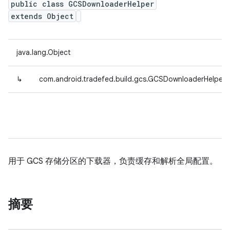
public class GCSDownloaderHelper
extends Object
java.lang.Object
↳
com.android.tradefed.build.gcs.GCSDownloaderHelper
用于 GCS 存储分区的下载器，负责缓存和解析全局配置。
摘要