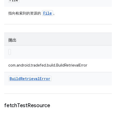
File
指向检索到的资源的
。
抛出
com.android.tradefed.build.BuildRetrievalError
Build
Retrieval
Error
fetch
Test
Resource