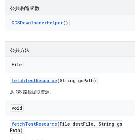
公共构造函数
GCSDownloader
Helper
()
公共方法
File
fetch
Test
Resource
(String gs
Path)
从 GS 路径提取资源。
void
fetch
Test
Resource
(File dest
File
,
String gs
Path)