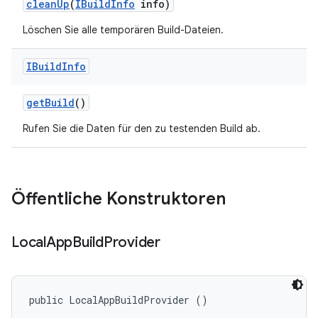
clean
Up
(
IBuild
Info
info)
Löschen Sie alle temporären Build-Dateien.
IBuild
Info
get
Build
()
Rufen Sie die Daten für den zu testenden Build ab.
Öffentliche Konstruktoren
Local
App
Build
Provider
public LocalAppBuildProvider ()