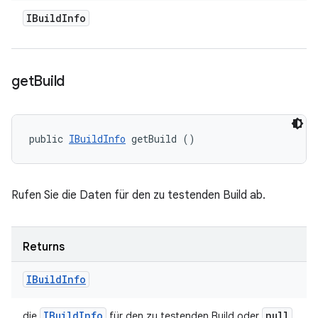
IBuild
Info
get
Build
public 
IBuildInfo
 getBuild ()
Rufen Sie die Daten für den zu testenden Build ab.
Returns
IBuild
Info
IBuild
Info
null
die
für den zu testenden Build oder
,