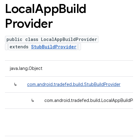
Local
App
Build
Provider
public class LocalAppBuildProvider
extends
StubBuildProvider
java.lang.Object
↳
com.android.tradefed.build.StubBuildProvider
↳
com.android.tradefed.build.LocalAppBuildPro