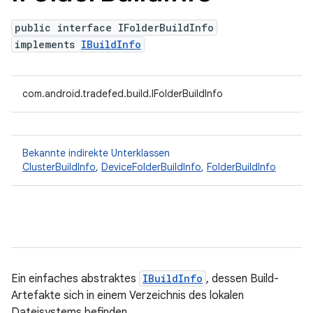
public interface IFolderBuildInfo
implements
IBuildInfo
com.android.tradefed.build.IFolderBuildInfo
Bekannte indirekte Unterklassen
ClusterBuildInfo
,
DeviceFolderBuildInfo
,
FolderBuildInfo
Ein einfaches abstraktes
IBuildInfo
, dessen Build-
Artefakte sich in einem Verzeichnis des lokalen
Dateisystems befinden.