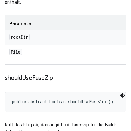
enthält.
Parameter
root
Dir
File
should
Use
Fuse
Zip
public abstract boolean shouldUseFuseZip ()
Ruft das Flag ab, das angibt, ob fuse-zip für die Build-