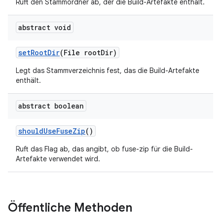
Ruft den Stammordner ab, der die Build-Artefakte enthält.
abstract void
set
Root
Dir
(File root
Dir)
Legt das Stammverzeichnis fest, das die Build-Artefakte
enthält.
abstract boolean
should
Use
Fuse
Zip
()
Ruft das Flag ab, das angibt, ob fuse-zip für die Build-
Artefakte verwendet wird.
Öffentliche Methoden