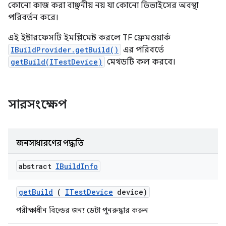
কোনো কাজ করা বাঞ্ছনীয় নয় যা কোনো ডিভাইসের অবস্থা
পরিবর্তন করে।
এই ইন্টারফেসটি ইমপ্লিমেন্ট করলে TF ফ্রেমওয়ার্ক
IBuildProvider.getBuild()
এর পরিবর্তে
getBuild(ITestDevice)
মেথডটি কল করবে।
সারসংক্ষেপ
জনসাধারণের পদ্ধতি
abstract
IBuild
Info
get
Build
(
ITest
Device
device)
পরীক্ষাধীন বিল্ডের জন্য ডেটা পুনরুদ্ধার করুন