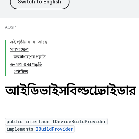
AOSP
এই পৃষ্ঠায় যা যা আছে
সারসংক্ষেপ
জনসাধারণের পদ্ধতি
জনসাধারণের পদ্ধতি
গেটবিল্ড
আইডিভাইসবিল্ডপ্রোভাইডার
public interface IDeviceBuildProvider
implements
IBuildProvider