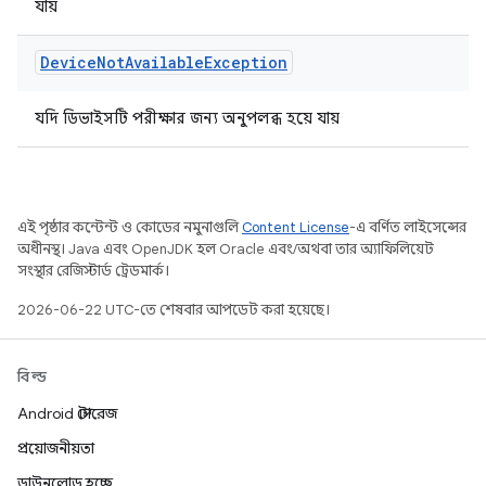
যায়
Device
Not
Available
Exception
যদি ডিভাইসটি পরীক্ষার জন্য অনুপলব্ধ হয়ে যায়
এই পৃষ্ঠার কন্টেন্ট ও কোডের নমুনাগুলি
Content License
-এ বর্ণিত লাইসেন্সের
অধীনস্থ। Java এবং OpenJDK হল Oracle এবং/অথবা তার অ্যাফিলিয়েট
সংস্থার রেজিস্টার্ড ট্রেডমার্ক।
2026-06-22 UTC-তে শেষবার আপডেট করা হয়েছে।
বিল্ড
Android স্টোরেজ
প্রয়োজনীয়তা
ডাউনলোড হচ্ছে