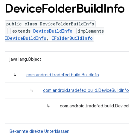
Device
Folder
Build
Info
public class DeviceFolderBuildInfo
extends
DeviceBuildInfo
implements
IDeviceBuildInfo
,
IFolderBuildInfo
java.lang.Object
↳
com.android.tradefed.build.BuildInfo
↳
com.android.tradefed.build.DeviceBuildInfo
↳
com.android.tradefed.build.DeviceFol
Bekannte direkte Unterklassen