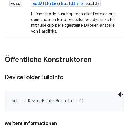
void
add
All
Files
(
Build
Info
build)
Hilfsmethode zum Kopieren aller Dateien aus
dem anderen Build. Erstellen Sie Symlinks für
mit fuse-zip bereitgestellte Dateien anstelle
von Hardlinks.
Öffentliche Konstruktoren
Device
Folder
Build
Info
public DeviceFolderBuildInfo ()
Weitere Informationen