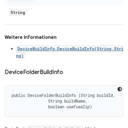
String
Weitere Informationen
DeviceBuildInfo.DeviceBuildInfo(String,Stri
ng)
Device
Folder
Build
Info
public DeviceFolderBuildInfo (String buildId, 

                String buildName, 

                boolean useFuseZip)