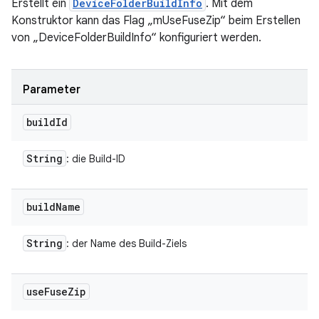
Erstellt ein
DeviceFolderBuildInfo
. Mit dem
Konstruktor kann das Flag „mUseFuseZip“ beim Erstellen
von „DeviceFolderBuildInfo“ konfiguriert werden.
Parameter
build
Id
String
: die Build-ID
build
Name
String
: der Name des Build-Ziels
use
Fuse
Zip