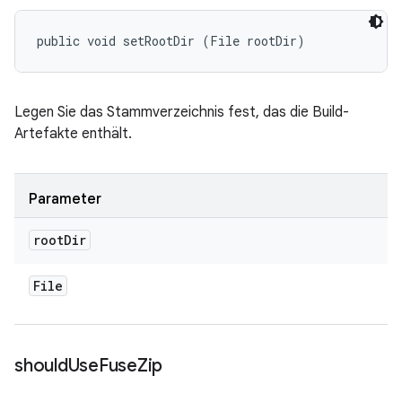
public void setRootDir (File rootDir)
Legen Sie das Stammverzeichnis fest, das die Build-
Artefakte enthält.
Parameter
root
Dir
File
should
Use
Fuse
Zip