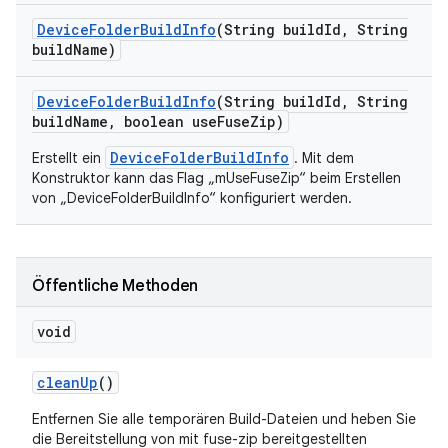
Device
Folder
Build
Info
(String build
Id
,
String
build
Name)
Device
Folder
Build
Info
(String build
Id
,
String
build
Name
,
boolean use
Fuse
Zip)
DeviceFolderBuildInfo
Erstellt ein
. Mit dem
Konstruktor kann das Flag „mUseFuseZip“ beim Erstellen
von „DeviceFolderBuildInfo“ konfiguriert werden.
Öffentliche Methoden
void
clean
Up
()
Entfernen Sie alle temporären Build-Dateien und heben Sie
die Bereitstellung von mit fuse-zip bereitgestellten