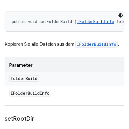
public void setFolderBuild (
IFolderBuildInfo
 folde
Kopieren Sie alle Dateien aus dem
IFolderBuildInfo
.
Parameter
folder
Build
IFolder
Build
Info
set
Root
Dir