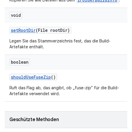
Kopieren Sie alle Dateien aus dem
.
void
set
Root
Dir
(File root
Dir)
Legen Sie das Stammverzeichnis fest, das die Build-
Artefakte enthält.
boolean
should
Use
Fuse
Zip
()
Ruft das Flag ab, das angibt, ob „fuse-zip“ für die Build-
Artefakte verwendet wird.
Geschützte Methoden