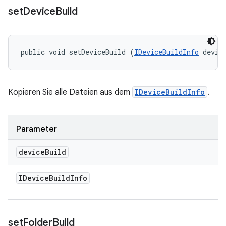
set
Device
Build
public void setDeviceBuild (
IDeviceBuildInfo
 devic
Kopieren Sie alle Dateien aus dem
IDeviceBuildInfo
.
Parameter
device
Build
IDevice
Build
Info
set
Folder
Build