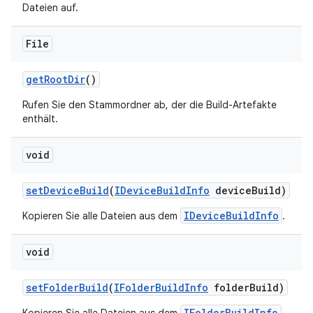
Dateien auf.
File
get
Root
Dir
()
Rufen Sie den Stammordner ab, der die Build-Artefakte
enthält.
void
set
Device
Build
(
IDevice
Build
Info
device
Build)
IDeviceBuildInfo
Kopieren Sie alle Dateien aus dem
.
void
set
Folder
Build
(
IFolder
Build
Info
folder
Build)
IFolderBuildInfo