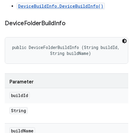
DeviceBuildInfo.DeviceBuildInfo()
Device
Folder
Build
Info
public DeviceFolderBuildInfo (String buildId, 

                String buildName)
Parameter
build
Id
String
build
Name